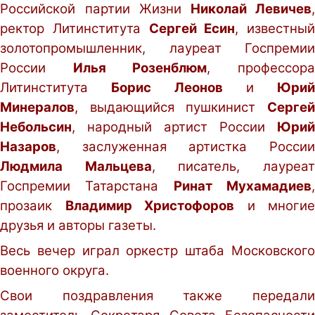
Российской партии Жизни
Николай Левичев
,
ректор Литинститута
Сергей Есин
, известный
золотопромышленник, лауреат Госпремии
России
Илья Розенблюм
, профессор
Литинститута
Борис Леонов
и
Юрий
Минералов
, выдающийся пушкинист
Сергей
Небольсин
, народный артист России
Юрий
Назаров
, заслуженная артистка России
Людмила Мальцева
, писатель, лауреа
Госпремии Татарстана
Ринат Мухамадиев
прозаик
Владимир Христофоров
и многие
друзья и авторы газеты.
Весь вечер играл оркестр штаба Московского
военного округа.
Свои поздравления также передали