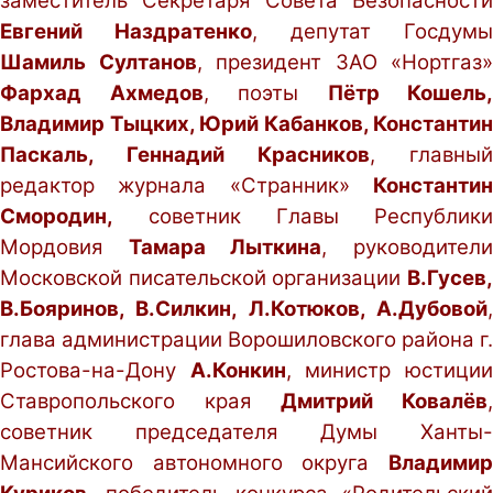
заместитель Секретаря Совета Безопасности
Евгений Наздратенко
, депутат Госдумы
Шамиль Султанов
, президент ЗАО «Нортгаз»
Фархад Ахмедов
, поэты
Пётр Кошель,
Владимир Тыцких, Юрий Кабанков, Константин
Паскаль, Геннадий Красников
, главный
редактор журнала «Странник»
Константин
Смородин,
советник Главы Республики
Мордовия
Тамара Лыткина
, руководител
Московской писательской организации
В.Гусев,
В.Бояринов, В.Силкин, Л.Котюков, А.Дубовой
,
глава администрации Ворошиловского района г.
Ростова-на-Дону
А.Конкин
, министр юстици
Ставропольского края
Дмитрий Ковалёв
,
советник председателя Думы Ханты-
Мансийского автономного округа
Владимир