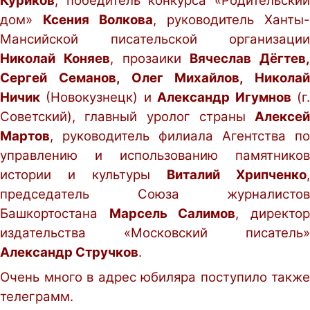
Куриков
, победитель конкурса «Родительский
дом»
Ксения Волкова
, руководитель Ханты-
Мансийской писательской организации
Николай Коняев
, прозаики
Вячеслав Дёгтев,
Сергей Семанов, Олег Михайлов, Николай
Ничик
(Новокузнецк) и
Александр Игумнов
(г
Советский), главный уролог страны
Алексей
Мартов
, руководитель филиала Агентства по
управлению и использованию памятников
истории и культуры
Виталий Хрипченко
,
председатель Союза журналистов
Башкортостана
Марсель Салимов
, директо
издательства «Московский писатель»
Александр Стручков
.
Очень много в адрес юбиляра поступило также
телеграмм.