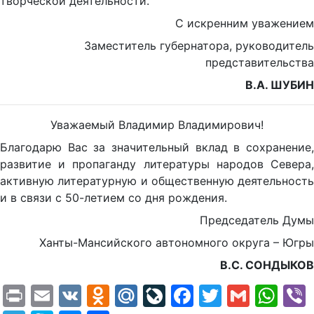
творческой деятельности.
С искренним уважением
Заместитель губернатора, руководитель
представительства
В.А. ШУБИН
Уважаемый Владимир Владимирович!
Благодарю Вас за значительный вклад в сохранение,
развитие и пропаганду литературы народов Севера,
активную литературную и общественную деятельность
и в связи с 50-летием со дня рождения.
Председатель Думы
Ханты-Мансийского автономного округа – Югры
В.С. СОНДЫКОВ
Print
Email
VK
Odnoklassniki
Mail.Ru
LiveJournal
Facebook
Twitter
Gmail
Wh