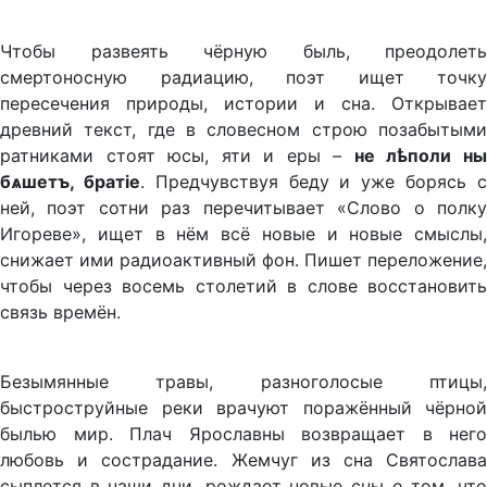
Чтобы развеять чёрную быль, преодолеть
смертоносную радиацию, поэт ищет точку
пересечения природы, истории и сна. Открывает
древний текст, где в словесном строю позабытыми
ратниками стоят юсы, яти и еры –
не лѣполи н
бѧшетъ, братіе
. Предчувствуя беду и уже борясь 
ней, поэт сотни раз перечитывает «Слово о полку
Игореве», ищет в нём всё новые и новые смыслы,
снижает ими радиоактивный фон. Пишет переложение,
чтобы через восемь столетий в слове восстановить
связь времён.
Безымянные травы, разноголосые птицы,
быстроструйные реки врачуют поражённый чёрной
былью мир. Плач Ярославны возвращает в него
любовь и сострадание. Жемчуг из сна Святослава
сыплется в наши дни, рождает новые сны о том, что