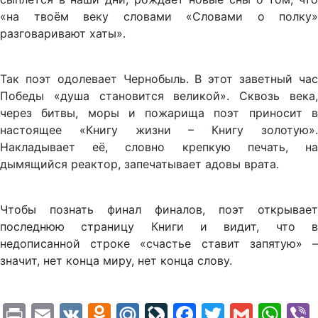
«на твоём веку словами «Словами о полку»
разговаривают хаты».
Так поэт одолевает Чернобыль. В этот заветный час
Победы «душа становится великой». Сквозь века,
через битвы, моры и пожарища поэт приносит в
настоящее «Книгу жизни – Книгу золотую».
Накладывает её, словно крепкую печать, на
дымящийся реактор, запечатывает адовы врата.
Чтобы познать финал финалов, поэт открывает
последнюю страницу Книги и видит, что в
недописанной строке «счастье ставит запятую» –
значит, нет конца миру, нет конца слову.
Print
Email
VK
Odnoklassniki
Mail.Ru
LiveJournal
Facebook
Twitter
Gmail
Wh