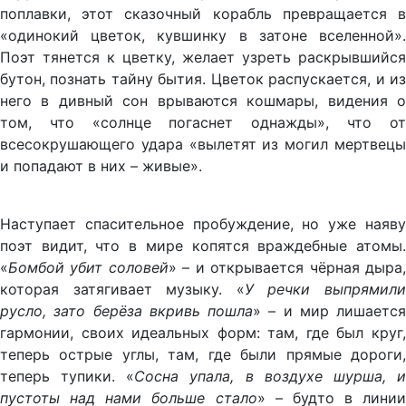
поплавки, этот сказочный корабль превращается в
«одинокий цветок, кувшинку в затоне вселенной».
Поэт тянется к цветку, желает узреть раскрывшийся
бутон, познать тайну бытия. Цветок распускается, и из
него в дивный сон врываются кошмары, видения о
том, что «солнце погаснет однажды», что от
всесокрушающего удара «вылетят из могил мертвецы
и попадают в них – живые».
Наступает спасительное пробуждение, но уже наяву
поэт видит, что в мире копятся враждебные атомы.
«
Бомбой убит соловей
» – и открывается чёрная дыра
которая затягивает музыку. «
У речки выпрямил
русло, зато берёза вкривь пошла
» – и мир лишается
гармонии, своих идеальных форм: там, где был круг,
теперь острые углы, там, где были прямые дороги,
теперь тупики. «
Сосна упала, в воздухе шурша, 
пустоты над нами больше стало
» – будто в линии