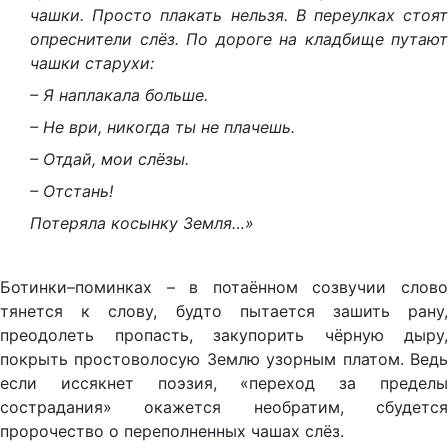
чашки. Просто плакать нельзя. В переулках стоят
опреснители слёз. По дороге на кладбище путают
чашки старухи:
– Я наплакала больше.
– Не ври, никогда ты не плачешь.
– Отдай, мои слёзы.
– Отстань!
Потеряла косынку Земля…»
Ботинки–поминках – в потаённом созвучии слово
тянется к слову, будто пытается зашить рану,
преодолеть пропасть, закупорить чёрную дыру,
покрыть простоволосую Землю узорным платом. Ведь
если иссякнет поэзия, «переход за пределы
сострадания» окажется необратим, сбудется
пророчество о переполненных чашах слёз.