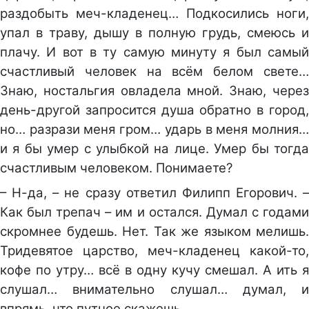
раздобыть меч-кладенец… Подкосились ноги,
упал в траву, дышу в полную грудь, смеюсь и
плачу. И вот в ту самую минуту я был самый
счастливый человек на всём белом свете…
Знаю, ностальгия овладела мной. Знаю, через
день-другой запросится душа обратно в город,
но… разрази меня гром… ударь в меня молния…
и я бы умер с улыбкой на лице. Умер бы тогда
счастливым человеком. Понимаете?
– Н-да, – не сразу ответил Филипп Егорович. –
Как был трепач – им и остался. Думал с годами
скромнее будешь. Нет. Так же языком мелишь.
Тридевятое царство, меч-кладенец какой-то,
кофе по утру… всё в одну кучу смешал. А ить я
слушал… внимательно слушал… думал, и
впрямь, что путное скажешь.