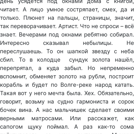
день усядется под окнами дома с книгой,
читает. А лицо умное состряпает, смех, да и
только. Плюнет на пальцы, страницы, значит,
так переворачивает. Артист. Что не спроси – всё
знает. Вечерами под окнами ребятню собирал.
Интересно сказывал небылицы. Не
переслушаешь. То он шапкой звезду с неба
сбил. То в колодце сундук золота нашёл,
перепрятал, а куда забыл. Но непременно
вспомнит, обменяет золото на рубли, построит
корабль и будет по Волге-реке народ катать.
Такая вот у него мечта была. Хех. Обязательно,
говорит, возьму на судно гармониста и сорок
бочек вина. А нас мальчишек сделает своими
верными матросами. Или расскажет, как
сапогом щуку поймал. А раз как-то сома