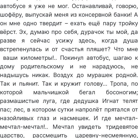
автобусе я уже не мог. Останавливай, говорю,
шофёру, выпускай меня из консервной банки! А
он мне одно твердит – ехать ещё пару тройку
вёрст. Эх, думаю про себя, дурачок ты мой, да
разве я сейчас усижу здесь, когда душа
встрепенулась и от счастья пляшет? Что мне
ваши километры!.. Покинул автобус, шагаю к
дому родительскому и не нарадуюсь, не
надышусь никак. Воздух до мурашек родной.
Так и пьянит. Так и кружит голову… Тропа, по
которой мальчишкой бегал босоногим;
размашистые луга, где дедушка Игнат телят
пас; лес, в котором сутки напролёт прятался от
назойливых глаз и насмешек. И где мечтал-
мечтал-мечтал!.. Мечтал увидеть тридевятое
царство, рассмешить царевну-несмеянную,