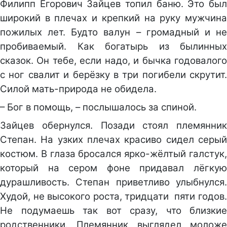
Филипп Егорович Зайцев топил баню. Это был
широкий в плечах и крепкий на руку мужчина
пожилых лет. Будто валун – громадный и не
пробиваемый. Как богатырь из былинных
сказок. Он тебе, если надо, и бычка годовалого
с ног свалит и берёзку в три погибели скрутит.
Силой мать-природа не обидела.
– Бог в помощь, – послышалось за спиной.
Зайцев обернулся. Позади стоял племянник
Степан. На узких плечах красиво сидел серый
костюм. В глаза бросался ярко-жёлтый галстук,
который на сером фоне придавал лёгкую
дурашливость. Степан приветливо улыбнулся.
Худой, не высокого роста, тридцати пяти годов.
Не подумаешь так вот сразу, что близкие
родственники. Племянник выглядел моложе