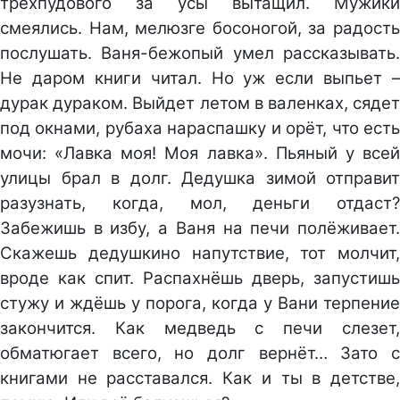
трёхпудового за усы вытащил. Мужики
смеялись. Нам, мелюзге босоногой, за радость
послушать. Ваня-бежопый умел рассказывать.
Не даром книги читал. Но уж если выпьет –
дурак дураком. Выйдет летом в валенках, сядет
под окнами, рубаха нараспашку и орёт, что есть
мочи: «Лавка моя! Моя лавка». Пьяный у всей
улицы брал в долг. Дедушка зимой отправит
разузнать, когда, мол, деньги отдаст?
Забежишь в избу, а Ваня на печи полёживает.
Скажешь дедушкино напутствие, тот молчит,
вроде как спит. Распахнёшь дверь, запустишь
стужу и ждёшь у порога, когда у Вани терпение
закончится. Как медведь с печи слезет,
обматюгает всего, но долг вернёт… Зато с
книгами не расставался. Как и ты в детстве,