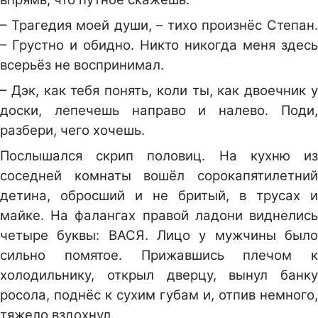
– Трагедия моей души, – тихо произнёс Степан.
– Грустно и обидно. Никто никогда меня здесь
всерьёз не воспринимал.
– Дэк, как тебя понять, коли ты, как двоечник у
доски, лепечешь направо и налево. Поди,
разбери, чего хочешь.
Послышался скрип половиц. На кухню из
соседней комнаты вошёл сорокапятилетний
детина, обросший и не бритый, в трусах и
майке. На фалангах правой ладони виднелись
четыре буквы: ВАСЯ. Лицо у мужчины было
сильно помятое. Прижавшись плечом к
холодильнику, открыл дверцу, вынул банку
росола, поднёс к сухим губам и, отпив немного,
тяжело вздохнул.