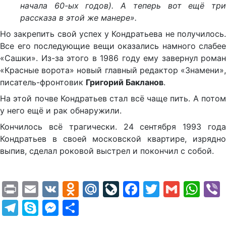
начала 60-ых годов). А теперь вот ещё три
рассказа в этой же манере».
Но закрепить свой успех у Кондратьева не получилось.
Все его последующие вещи оказались намного слабее
«Сашки». Из-за этого в 1986 году ему завернул роман
«Красные ворота» новый главный редактор «Знамени»,
писатель-фронтовик
Григорий Бакланов
.
На этой почве Кондратьев стал всё чаще пить. А потом
у него ещё и рак обнаружили.
Кончилось всё трагически. 24 сентября 1993 года
Кондратьев в своей московской квартире, изрядно
выпив, сделал роковой выстрел и покончил с собой.
Print
Email
VK
Odnoklassniki
Mail.Ru
LiveJournal
Facebook
Twitter
Gmail
Wh
Telegram
Skype
Messenger
Отправить