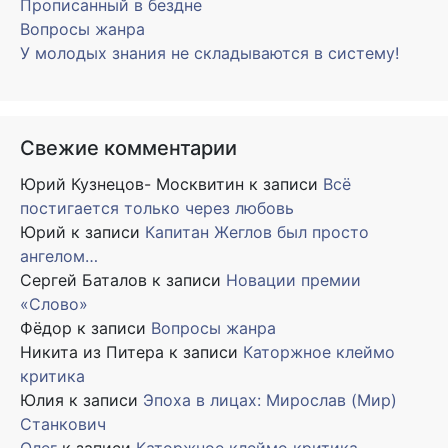
Прописанный в бездне
Вопросы жанра
У молодых знания не складываются в систему!
Свежие комментарии
Юрий Кузнецов- Москвитин
к записи
Всё
постигается только через любовь
Юрий
к записи
Капитан Жеглов был просто
ангелом…
Сергей Баталов
к записи
Новации премии
«Слово»
Фёдор
к записи
Вопросы жанра
Никита из Питера
к записи
Каторжное клеймо
критика
Юлия
к записи
Эпоха в лицах: Мирослав (Мир)
Станкович