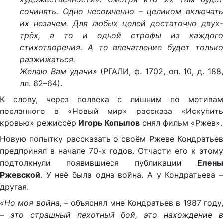
сочинять. Одно несомненно – целиком включать
их незачем. Для любых целей достаточно двух-
трёх, а то и одной строфы из каждого
стихотворения. А то впечатление будет только
разжижаться.
Желаю Вам удачи»
(РГАЛИ, ф. 1702, оп. 10, д. 188
лл. 62–64).
К слову, через полвека с лишним по мотивам
посланного в «Новый мир» рассказа «Искупить
кровью» режиссёр
Игорь Копылов
снял фильм «Ржев».
Новую попытку рассказать о своём Ржеве Кондратьев
предпринял в начале 70-х годов. Отчасти его к этому
подтолкнули появившиеся публикации
Елены
Ржевской
. У неё была одна война. А у Кондратьева –
другая.
«Но моя война,
– объяснял мне Кондратьев в 1987 году
–
это страшный пехотный бой, это нахождение 