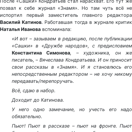
После «Сашки» Кондратьев стал нарасхват. Его тут же
позвал к себе журнал «Знамя». Но там чуть всё не
испортил первый заместитель главного редактора
Василий Катинов
. Работавшая тогда в журнале крити
Наталья Иванова
вспоминала:
«И вот
– зазываем в редакцию, после публикаци
«Сашки» в «Дружбе народов», с предисловием
Константина Симонова
, – художника, он ж
писатель,
–
Вячеслава Кондратьева. И он приноси
свои рассказы в «Знамя». И я становлюсь его
непосредственным редактором – не хочу никому
передавать/перепоручать.
Всё, сдаю в набор.
Доходит до Катинова.
У него одно замечание, но учесть его надо
обязательно.
Пьют! Пьют в рассказе – пьют на фронте. Пьют