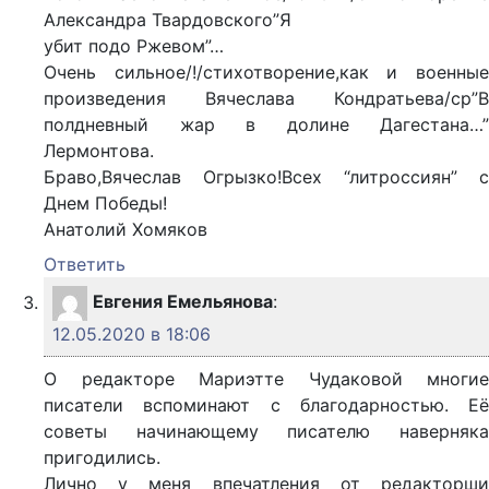
Александра Твардовского”Я
убит подо Ржевом”…
Очень сильное/!/стихотворение,как и военные
произведения Вячеслава Кондратьева/ср”В
полдневный жар в долине Дагестана…”
Лермонтова.
Браво,Вячеслав Огрызко!Всех “литроссиян” с
Днем Победы!
Анатолий Хомяков
Ответить
Евгения Емельянова
:
12.05.2020 в 18:06
О редакторе Мариэтте Чудаковой многие
писатели вспоминают с благодарностью. Её
советы начинающему писателю наверняка
пригодились.
Лично у меня впечатления от редакторши