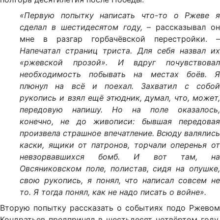
«Первую попытку написать что-то о Ржеве я
сделал в шестидесятом году,
– рассказывал он
мне в разгар горбачёвской перестройки. –
Напечатал страниц триста. Для себя назвал их
«ржевской прозой». И вдруг почувствовал
необходимость побывать на местах боёв. Я
плюнул на всё и поехал. Захватил с собой
рукопись и взял ещё этюдник, думал, что, может,
передовую напишу. Но на поле оказалось,
конечно, не до живописи: бывшая передовая
произвела страшное впечатление. Всюду валялись
каски, ящики от патронов, торчали оперенья от
невзорвавшихся бомб. И вот там, на
Овсяниковском поле, полистав, сидя на опушке,
свою рукопись, я понял, что написал совсем не
то. Я тогда понял, как не надо писать о войне».
Вторую попытку рассказать о событиях подо Ржевом
Кондратьев предпринял в шестьдесят четвёртом году.