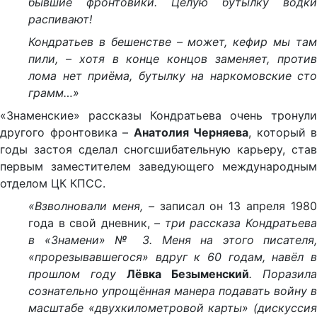
бывшие фронтовики. Целую бутылку водки
распивают!
Кондратьев в бешенстве – может, кефир мы там
пили, – хотя в конце концов заменяет, против
лома нет приёма, бутылку на наркомовские сто
грамм…»
«Знаменские» рассказы Кондратьева очень тронули
другого фронтовика –
Анатолия Черняева
, который в
годы застоя сделал сногсшибательную карьеру, став
первым заместителем заведующего международным
отделом ЦК КПСС.
«Взволновали меня, –
записал он 13 апреля 198
года в свой дневник,
– три рассказа Кондратьев
в «Знамени» № 3. Меня на этого писателя,
«прорезывавшегося» вдруг к 60 годам, навёл в
прошлом году
Лёвка Безыменский
. Поразила
сознательно упрощённая манера подавать войну в
масштабе «двухкилометровой карты» (дискуссия