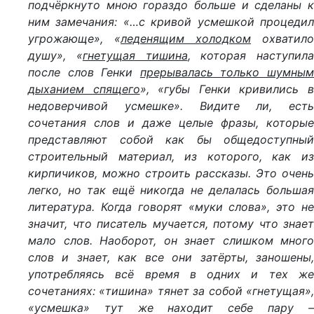
подчёркнуто мною гораздо больше и сделаны к
ним замечания: «…с кривой усмешкой процедил
угрожающе», «
леденящим холодком
охватило
душу», «
гнетущая тишина
, которая наступила
после слов Генки
прерывалась только шумны
дыханием спящего
», «губы Генки кривились 
недоверчивой усмешке». Видите ли, есть
сочетания слов и даже целые фразы, которые
представляют собой как бы общедоступный
строительный материал, из которого, как из
кирпичиков, можно строить рассказы. Это очень
легко, но так ещё никогда не делалась большая
литература. Когда говорят «муки слова», это не
значит, что писатель мучается, потому что знает
мало слов. Наоборот, он знает слишком много
слов и знает, как все они затёрты, заношены,
употребляясь всё время в одних и тех же
сочетаниях: «тишина» тянет за собой «гнетущая»,
«усмешка» тут же находит себе пару –