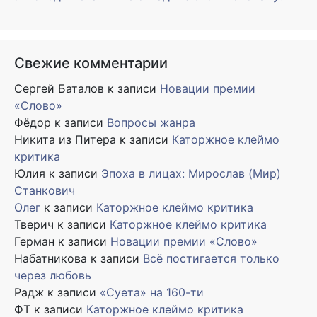
Свежие комментарии
Сергей Баталов
к записи
Новации премии
«Слово»
Фёдор
к записи
Вопросы жанра
Никита из Питера
к записи
Каторжное клеймо
критика
Юлия
к записи
Эпоха в лицах: Мирослав (Мир)
Станкович
Олег
к записи
Каторжное клеймо критика
Тверич
к записи
Каторжное клеймо критика
Герман
к записи
Новации премии «Слово»
Набатникова
к записи
Всё постигается только
через любовь
Радж
к записи
«Суета» на 160-ти
ФТ
к записи
Каторжное клеймо критика