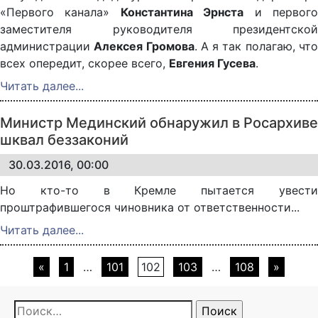
«Первого канала»
Константина Эрнста
и первог
заместителя руководителя президентской
администрации
Алексея Громова
. А я так полагаю, чт
всех опередит, скорее всего,
Евгения Гусева
.
Читать далее...
Министр Мединский обнаружил в Росархиве
шквал беззаконий
30.03.2016, 00:00
Но кто-то в Кремле пытается увести
проштрафившегося чиновника от ответственности...
Читать далее...
Страницы:
«
1
…
101
102
103
…
108
»
Найти: