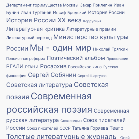
Иван
Департамент горимущества Москвы
Захар Прилепин
История России
Бунин
Иван Тургенев
Иосиф Бродский
История России XX века
Коррупция
Литературная критика
Литературные премии
Министерство культуры
Литературный перевод
Мы - один мир
России
Николай Тряпкин
Поэтический альбом
Пенсионная реформа
Православие
Росархив
РГАЛИ
РГАНИ
Российское кино
Русская
Сергей Собянин
философия
Сергей Шаргунов
Советская
Советская литература
Современная
поэзия
российская поэзия
Современная
русская литература
Союз писателей
Солженицын
России
Театр
Татьяна Горяева
Союз писателей СССР
Толстые литературные журналы
Юрий