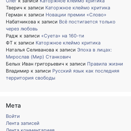
Олег
к записи
Каторжное клеймо критика
Тверич
к записи
Каторжное клеймо критика
Герман
к записи
Новации премии «Слово»
Набатникова
к записи
Всё постигается только
через любовь
Радж
к записи
«Суета» на 160-ти
ФТ
к записи
Каторжное клеймо критика
Наталья Селиванова
к записи
Эпоха в лицах:
Мирослав (Мир) Станкович
Белых Иван григорьевич
к записи
Правила жизни
Владимир
к записи
Русский язык как последняя
территория свободы
Мета
Войти
Лента записей
Лента комментариев