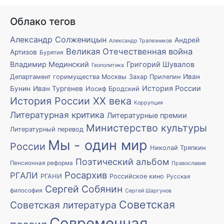
Облако тегов
Александр Солженицын
Андрей
Александр Трапезников
Великая Отечественная война
Артизов
Бурятия
Владимир Мединский
Григорий Шувалов
Геополитика
Иван
Департамент горимущества Москвы
Захар Прилепин
История России
Бунин
Иван Тургенев
Иосиф Бродский
История России XX века
Коррупция
Литературная критика
Литературные премии
Министерство культуры
Литературный перевод
Мы - один мир
России
Николай Тряпкин
Поэтический альбом
Пенсионная реформа
Православие
Росархив
РГАЛИ
РГАНИ
Российское кино
Русская
Сергей Собянин
философия
Сергей Шаргунов
Советская
Советская литература
Современная