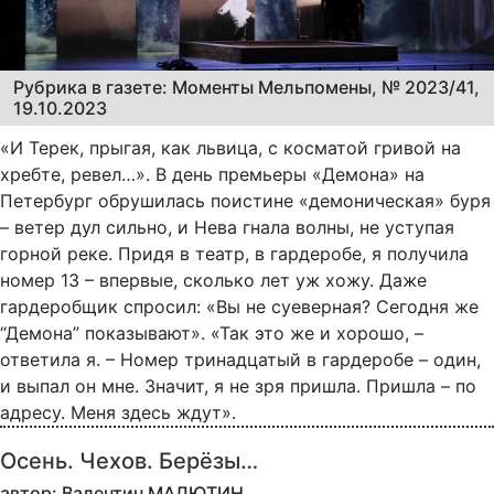
Рубрика в газете: Моменты Мельпомены, № 2023/41,
19.10.2023
«И Терек, прыгая, как львица, с косматой гривой на
хребте, ревел…». В день премьеры «Демона» на
Петербург обрушилась поистине «демоническая» буря
– ветер дул сильно, и Нева гнала волны, не уступая
горной реке. Придя в театр, в гардеробе, я получила
номер 13 – впервые, сколько лет уж хожу. Даже
гардеробщик спросил: «Вы не суеверная? Сегодня же
“Демона” показывают». «Так это же и хорошо, –
ответила я. – Номер тринадцатый в гардеробе – один,
и выпал он мне. Значит, я не зря пришла. Пришла – по
адресу. Меня здесь ждут».
Осень. Чехов. Берёзы…
автор: Валентин МАЛЮТИН