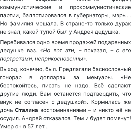
коммунистические и прокоммунистические
партии, баллотировался в губернаторы, мэры…
Но фамилия мешала. В стране-то только дурак
не знал, какой тупой был у Андрея дедушка.
Перебивался одно время продажей подаренных
дедушке ваз.
«Но вот эти, –
показал
, – с ег
портретами, неприкосновенны
».
Выход, конечно, был. Предлагали баснословный
гонорар в долларах за мемуары. «Не
беспокойтесь, писать не надо. Всё сделают
другие люди. Вам останется подтвердить, что
внук не согласен с дедушкой». Кормилась же
дочь
Сталина
воспоминаниями – и никто её н
осудил. Андрей отказался. Тем и будет помянут!
Умер он в 57 лет…