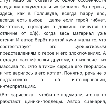
…Тут надо бы сказать об одной особенности
создания документальных фильмов. Во-первых,
здесь, как в Голливуде, всегда happy end,
всегда есть выход – даже если герой гибнет.
Во-вторых, сценарии в доккино пишутся (в
отличие от х/ф), когда весь материал уже
отснят. И автор берёт из этой кучи-малы то, что
соответствует его
субъективным
представлениям о герое и его злоключениях. А
отдадут расшифровки другому, он извлечёт из
массива то, «что в тихом сердце его творилось
и что варилось в его котле». Понятно, речь не о
подтасовках, а об интонировании,
интерпретациях.
(Вот зарисовка – чтобы не подумали, что на тв
работают циники-подлецы. Автор сценария,