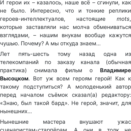
И герои их – казалось, наше всё – сгинули, как
не было. Интересно, что и тонкие реплики
героев-интеллектуалов, настоящие
mots
,
которые заставляли нас молча обмениваться
взглядами, – нашим внукам вообще кажутся
чушью. Почему? А мы откуда знаем…
Лет пять-шесть тому назад одна из
телекомпаний по заказу канала (обычная
практика) снимала фильм о
Владимире
Высоцком
. Вот уж всем героям герой! Как к
такому подступиться? А молоденький автор
перед началом съёмок сказал(а) редактору:
«Знаю, был такой бард». Не герой, значит, для
нынешних…
Нынешние мастера внушают ужас
сценаристам-старпёрам. А они в толк не