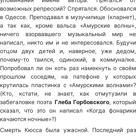
упоминания имени автора. Прятался от
возможных репрессий? Спрятался. Обосновался
в Одессе. Преподавал в музучилище (кларнет),
а так как, кроме вальса «Амурские волны»,
ничего взорвавшего музыкальный мир не
написал, никто им и не интересовался. Будучи
отцом двух детей и, наверное, уже дедом,
почему-то таился, одинокий, в коммуналке.
Попробовал ли он хоть раз намекнуть о своём
прошлом соседям, на патефоне у которых
крутилась пластинка с «Амурскими волнами»?
(Кто, кстати, не знает, как отмутузили в
забегаловке поэта
Глеба Горбовского
, который
сказал, что это он написал «Когда фонарики
качаются ночные»?)
Смерть Кюсса была ужасной. Последний раз