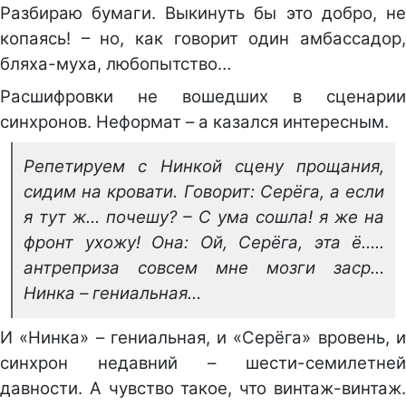
Разбираю бумаги. Выкинуть бы это добро, не
копаясь! – но, как говорит один амбассадор,
бляха-муха, любопытство…
Расшифровки не вошедших в сценарии
синхронов. Неформат – а казался интересным.
Репетируем с Нинкой сцену прощания,
сидим на кровати. Говорит: Серёга, а если
я тут ж… почешу? – С ума сошла! я же на
фронт ухожу! Она: Ой, Серёга, эта ё…..
антреприза совсем мне мозги заср…
Нинка – гениальная…
И «Нинка» – гениальная, и «Серёга» вровень, и
синхрон недавний – шести-семилетней
давности. А чувство такое, что винтаж-винтаж.