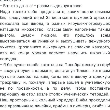
– Вот это да-а-а! – разом выдохнул класс.
Надо только себе представить, каким волнительным
был следующий день! Записаться в шумовой оркестр
пожелала вся школа, а разных игрушек-погремушек
натащили множество. Классы были наполнены таким
визгом, шумом, писком, что пришлось всем
выстраиваться на линейку и выслушивать дежурного
учителя, грозившего вычеркнуть из списков каждого,
кто до конца уроков посмеет нарушить школьный
порядок.
– Я бы лучше пошёл кататься на Преображенскую гору!
– засунув руки в карманы, хвастанул Толька, хотя сам
чуть не ознобил пальцы, когда нёс в школу отцовскую
трёхрядку, и, пожалуй, впервые вошёл в учительскую
не по провинности, а по делу, чтобы поставить
гармошку на стол возле стопок ученических тетрадей.
Наш просторный школьный коридор! В нём проходили
все праздничные линейки, приёмы в пионеры, отчёты и