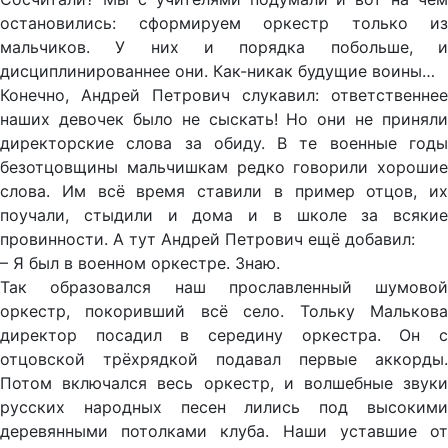
остановились: сформируем оркестр только из
мальчиков. У них и порядка побольше, и
дисциплинированнее они. Как-никак будущие воины…
Конечно, Андрей Петрович слукавил: ответственнее
наших девочек было не сыскать! Но они не приняли
директорские слова за обиду. В те военные годы
безотцовщины мальчишкам редко говорили хорошие
слова. Им всё время ставили в пример отцов, их
поучали, стыдили и дома и в школе за всякие
провинности. А тут Андрей Петрович ещё добавил:
– Я был в военном оркестре. Знаю.
Так образовался наш прославленный шумовой
оркестр, покоривший всё село. Тольку Малькова
директор посадил в середину оркестра. Он с
отцовской трёхрядкой подавал первые аккорды.
Потом включался весь оркестр, и волшебные звуки
русских народных песен лились под высокими
деревянными потолками клуба. Наши уставшие от