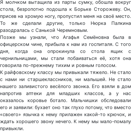
Я молчком вытащила из парты сумку, обошла вокруг
стола, безропотно подошла к Борьке Сторожеву. Он,
присев на хромую ногу, пропустил меня на своё место.
То же сделали другие, только Нюрка Палкина
разодралась с Санькой Черемновым.
Позже мы узнали, что Агафья Семёновна была в
офицерском чине, прибыла к нам из госпиталя. С того
дня, когда она опрокинула со стола ящик с
чернильницами, мы стали побаиваться её, хотя она
говорила по-прежнему тихим и ровным голосом.
К райфовскому классу мы привыкали тяжело. Не стало
с нами ни старшеклассников, ни малышей. Не стало
нашего заливистого весёлого звонка. Его взяли в дом
напротив аптеки для младших классов, а у нас
оказалось коровье ботало. Мальчишки обследовали
его и заявили: бухает оно так глухо потому, что вместо
«своего» язычка к нему прилажен какой-то крючок, и
ждать хорошего звону нечего. К нему мы мало-помалу
привыкли.