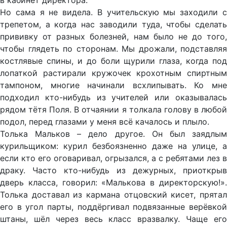
в кабинет директора.
Но сама я не видела. В учительскую мы заходили с
трепетом, а когда нас заводили туда, чтобы сделать
прививку от разных болезней, нам было не до того,
чтобы глядеть по сторонам. Мы дрожали, подставляя
костлявые спины, и до боли щурили глаза, когда под
лопаткой растирали кружочек крохотным спиртным
тампоном, многие начинали всхлипывать. Ко мне
подходил кто-нибудь из учителей или оказывалась
рядом тётя Поля. В отчаянии я толкала голову в любой
подол, перед глазами у меня всё качалось и плыло.
Толька Мальков – дело другое. Он был заядлым
курильщиком: курил безбоязненно даже на улице, а
если кто его оговаривал, огрызался, а с ребятами лез в
драку. Часто кто-нибудь из дежурных, приоткрыв
дверь класса, говорил: «Малькова в директорскую!».
Толька доставал из кармана отцовский кисет, прятал
его в угол парты, поддёргивал подвязанные верёвкой
штаны, шёл через весь класс вразвалку. Чаще его