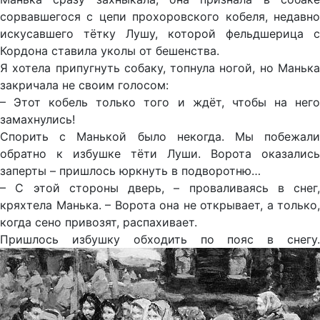
сорвавшегося с цепи прохоровского кобеля, недавно
искусавшего тётку Лушу, которой фельдшерица с
Кордона ставила уколы от бешенства.
Я хотела припугнуть собаку, топнула ногой, но Манька
закричала не своим голосом:
– Этот кобель только того и ждёт, чтобы на него
замахнулись!
Спорить с Манькой было некогда. Мы побежали
обратно к избушке тёти Луши. Ворота оказались
заперты – пришлось юркнуть в подворотню…
– С этой стороны дверь, – проваливаясь в снег,
кряхтела Манька. – Ворота она не открывает, а только,
когда сено привозят, распахивает.
Пришлось избушку обходить по пояс в снегу.