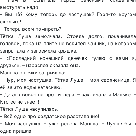
выступать надо!
– Вы чё? Кому теперь до частушек? Горя-то кругом
сколько!
– Теперь всем помирать?
Тётка Луша замолчала. Стояла долго, покачивала
головой, пока на плите не вскипел чайник, на котором
запрыгала и загремела крышка.
– «Последний нонешний денёчек гуляю с вами я,
друзья», – нараспев сказала она.
Манька с печки закричала:
– Чур, моя частушка! Тётка Луша – моя свояченица. Я
ей за это воды натаскаю!
– Да это вовсе не про Гитлера, – закричала я Маньке. –
Кто её не знает!
Тётка Луша насупилась.
– Всё одно про солдатское расставание!
– Моя частушка! – уже ревела Манька. – Лучше бы я
одна пришла!