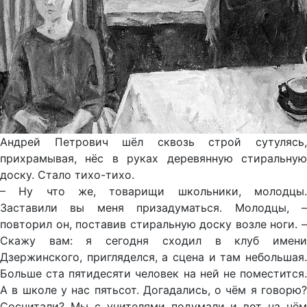
Андрей Петрович шёл сквозь строй сутулясь,
прихрамывая, нёс в руках деревянную стиральную
доску. Стало тихо-тихо.
– Ну что же, товарищи школьники, молодцы.
Заставили вы меня призадуматься. Молодцы, –
повторил он, поставив стиральную доску возле ноги. –
Скажу вам: я сегодня сходил в клуб имени
Дзержинского, пригляделся, а сцена и там небольшая.
Больше ста пятидесяти человек на ней не поместится.
А в школе у нас пятьсот. Догадались, о чём я говорю?
Сосчитали? Мы с учителями подумали и вот на чём