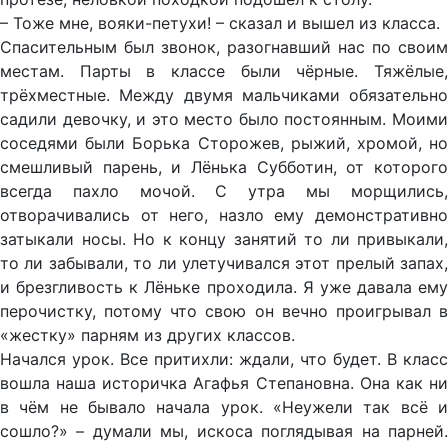
– Тоже мне, вояки-петухи! – сказал и вышел из класса.
Спасительным был звонок, разогнавший нас по своим
местам. Парты в классе были чёрные. Тяжёлые,
трёхместные. Между двумя мальчиками обязательно
садили девочку, и это место было постоянным. Моими
соседями были Борька Сторожев, рыжий, хромой, но
смешливый парень, и Лёнька Субботин, от которого
всегда пахло мочой. С утра мы морщились,
отворачивались от него, назло ему демонстративно
затыкали носы. Но к концу занятий то ли привыкали,
то ли забывали, то ли улетучивался этот прелый запах,
и брезгливость к Лёньке проходила. Я уже давала ему
перочистку, потому что свою он вечно проигрывал в
«жестку» парням из других классов.
Начался урок. Все притихли: ждали, что будет. В класс
вошла наша историчка Агафья Степановна. Она как ни
в чём не бывало начала урок. «Неужели так всё и
сошло?» – думали мы, искоса поглядывая на парней.