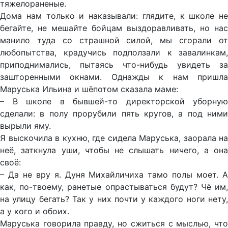
тяжелораненые.
Дома нам только и наказывали: глядите, к школе не
бегайте, не мешайте бойцам выздоравливать, но нас
манило туда со страшной силой, мы сгорали от
любопытства, крадучись подползали к завалинкам,
приподнимались, пытаясь что-нибудь увидеть за
зашторенными окнами. Однажды к нам пришла
Маруська Ильина и шёпотом сказала маме:
– В школе в бывшей-то директорской уборную
сделали: в полу прорубили пять кругов, а под ними
вырыли яму.
Я выскочила в кухню, где сидела Маруська, заорала на
неё, заткнула уши, чтобы не слышать ничего, а она
своё:
– Да не вру я. Дуня Михайличиха тамо полы моет. А
как, по-твоему, ранетые опрастываться будут? Чё им,
на улицу бегать? Так у них почти у каждого ноги нету,
а у кого и обоих.
Маруська говорила правду, но сжиться с мыслью, что