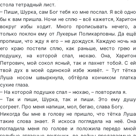
стола тетрадный лист.
– Пиши, Шурка, сам Бог тебя ко мне послал. Я всё одно
бы к вам пришла. Ночи не сплю – всё кажется, Харитон
вокруг избы ходит. Много прописывать нечего, а
только поклон ему от Лукерьи Поликарповны. Да ещё
пропиши, что жду я его – не дождуся. Каждую ночь на
его краю постели сплю, как раньше, место грею и
подушку, на которой спал, нюхаю. Она, Харитон
Петрович, мой сокол ясный, так и пахнет тобой. С ей
твой дух в моей одинокой избе живёт. – Тут тётка
Луша носом швыркнула, обтёрла кончиком платка
сухие глаза.
– На которой подушке спал – нюхаю, – повторила я.
– Так и пиши, Шурка, так и пиши. Это ему душу
согреет. Про меня напиши, мол, бегаю, слава Богу.
Никогда бы мне в голову не пришло, что тётка Луша
такие слова знает. Я искоса поглядела на неё. Она
погладила меня по голове и положила передо мной
голубые атласные ленточки, до войны продаваемые в