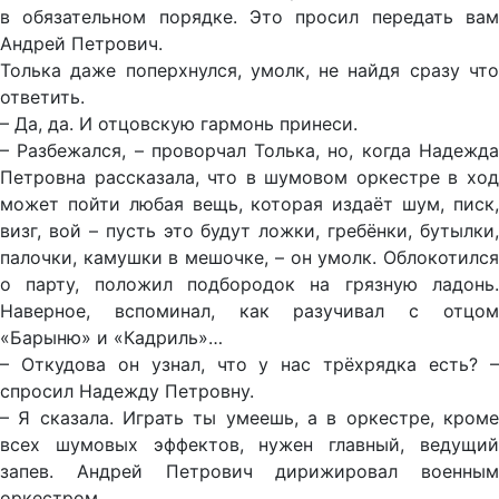
в обязательном порядке. Это просил передать вам
Андрей Петрович.
Толька даже поперхнулся, умолк, не найдя сразу что
ответить.
– Да, да. И отцовскую гармонь принеси.
– Разбежался, – проворчал Толька, но, когда Надежда
Петровна рассказала, что в шумовом оркестре в ход
может пойти любая вещь, которая издаёт шум, писк,
визг, вой – пусть это будут ложки, гребёнки, бутылки,
палочки, камушки в мешочке, – он умолк. Облокотился
о парту, положил подбородок на грязную ладонь.
Наверное, вспоминал, как разучивал с отцом
«Барыню» и «Кадриль»…
– Откудова он узнал, что у нас трёхрядка есть? –
спросил Надежду Петровну.
– Я сказала. Играть ты умеешь, а в оркестре, кроме
всех шумовых эффектов, нужен главный, ведущий
запев. Андрей Петрович дирижировал военным
оркестром.