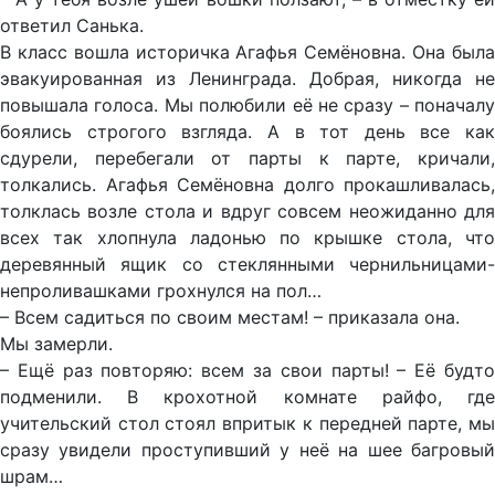
ответил Санька.
В класс вошла историчка Агафья Семёновна. Она была
эвакуированная из Ленинграда. Добрая, никогда не
повышала голоса. Мы полюбили её не сразу – поначалу
боялись строгого взгляда. А в тот день все как
сдурели, перебегали от парты к парте, кричали,
толкались. Агафья Семёновна долго прокашливалась,
толклась возле стола и вдруг совсем неожиданно для
всех так хлопнула ладонью по крышке стола, что
деревянный ящик со стеклянными чернильницами-
непроливашками грохнулся на пол…
– Всем садиться по своим местам! – приказала она.
Мы замерли.
– Ещё раз повторяю: всем за свои парты! – Её будто
подменили. В крохотной комнате райфо, где
учительский стол стоял впритык к передней парте, мы
сразу увидели проступивший у неё на шее багровый
шрам…