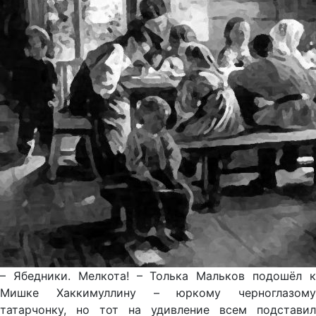
– Ябедники. Мелкота! – Толька Мальков подошёл к
Мишке Хаккимуллину – юркому черноглазому
татарчонку, но тот на удивление всем подставил