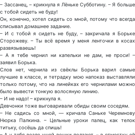
– Зассанец, – крикнула я Лёньке Субботину. – Я больше
с тобой сидеть не буду!
Он, конечно, хотел сидеть со мной, потому что всегда
списывал домашнее задание.
– И с тобой я сидеть не буду, – закричала я Борьке
Сторожеву. – Ты всё время у меня ленточки в косах
развязываешь!
– А я тебе чернил ни капельки не дам, не проси! –
заявил Борька.
Слов нет, чернила из свёклы Борька варил самые
лучшие в классе, и тетрадку мою напоказ выставляли
только потому, что на линейках его чернилами можно
было вывести тонкую волосяную линию.
– И не надо! – крикнула я.
Девчонки тоже выговаривали обиды своим соседям.
– Не садись со мной, — кричала Саньке Черемнову
Нюрка Палкина. – Цельные уроки палец, как телок
титьку, сосёшь да спишь!
– А у тебя возле ушей вошки ползают, – в отместку ей