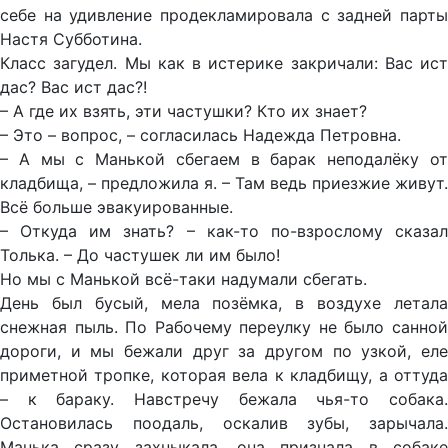
себе на удивление продекламировала с задней парты
Настя Субботина.
Класс загудел. Мы как в истерике закричали: Вас ист
дас? Вас ист дас?!
– А где их взять, эти частушки? Кто их знает?
– Это – вопрос, – согласилась Надежда Петровна.
– А мы с Манькой сбегаем в барак неподалёку от
кладбища, – предложила я. – Там ведь приезжие живут.
Всё больше эвакуированные.
– Откуда им знать? – как-то по-взрослому сказал
Толька. – До частушек ли им было!
Но мы с Манькой всё-таки надумали сбегать.
День был бусый, мела позёмка, в воздухе летала
снежная пыль. По Рабочему переулку не было санной
дороги, и мы бежали друг за другом по узкой, еле
приметной тропке, которая вела к кладбищу, а оттуда
– к бараку. Навстречу бежала чья-то собака.
Остановилась поодаль, оскалив зубы, зарычала.
Манька сразу захныкала, она признала в собаке