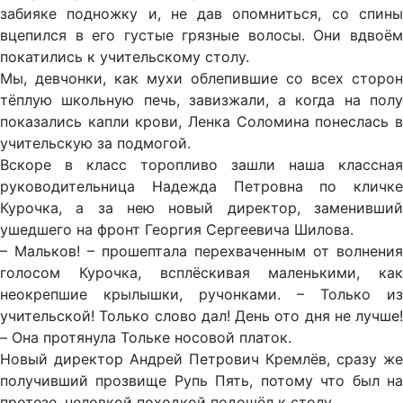
забияке подножку и, не дав опомниться, со спины
вцепился в его густые грязные волосы. Они вдвоём
покатились к учительскому столу.
Мы, девчонки, как мухи облепившие со всех сторон
тёплую школьную печь, завизжали, а когда на полу
показались капли крови, Ленка Соломина понеслась в
учительскую за подмогой.
Вскоре в класс торопливо зашли наша классная
руководительница Надежда Петровна по кличке
Курочка, а за нею новый директор, заменивший
ушедшего на фронт Георгия Сергеевича Шилова.
– Мальков! – прошептала перехваченным от волнения
голосом Курочка, всплёскивая маленькими, как
неокрепшие крылышки, ручонками. – Только из
учительской! Только слово дал! День ото дня не лучше!
– Она протянула Тольке носовой платок.
Новый директор Андрей Петрович Кремлёв, сразу же
получивший прозвище Рупь Пять, потому что был на
протезе, неловкой походкой подошёл к столу.