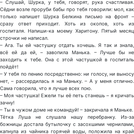
– Слушай, Шурка, у тебя, говорят, рука счастливая.
Сёдни возле проруби бабы про тебя говорили: мол, как
только напишет Шурка Белкина письмо на фронт –
сразу ответ приходит. Хоть из окопов, хоть из
госпиталя. Напиши-ка моему Харитону. Пятый месяц
строчки не написал.
– Ага. Ты ей частушку отдать хочешь. Я так и знала,
всё ей да ей, – завопила Манька. – Лучше бы не
заходить к тебе. Она с этой частушкой в госпиталь
пойдёт!
– У тебя по пению посредственно: ни голосу, ни выносу
нет, – рассердилась я на Маньку. – А у меня отлично.
Сама говорила, что я лучше всех пою.
– Моя частушка! Ежели ты её петь станешь – я кричать
зачну!
– Ты в чужом доме не командуй! – закричала я Маньке.
Тётка Луша не слушала нашу перебранку. Из-за
божницы достала бутылочку с засохшими чернилами,
капнула из чайника горячей воды, положила на край