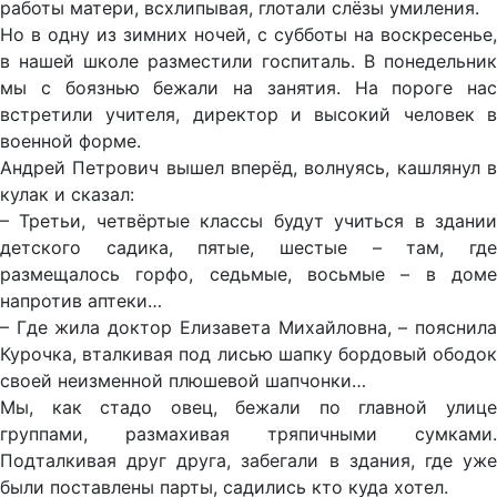
работы матери, всхлипывая, глотали слёзы умиления.
Но в одну из зимних ночей, с субботы на воскресенье,
в нашей школе разместили госпиталь. В понедельник
мы с боязнью бежали на занятия. На пороге нас
встретили учителя, директор и высокий человек в
военной форме.
Андрей Петрович вышел вперёд, волнуясь, кашлянул в
кулак и сказал:
– Третьи, четвёртые классы будут учиться в здании
детского садика, пятые, шестые – там, где
размещалось горфо, седьмые, восьмые – в доме
напротив аптеки…
– Где жила доктор Елизавета Михайловна, – пояснила
Курочка, вталкивая под лисью шапку бордовый ободок
своей неизменной плюшевой шапчонки…
Мы, как стадо овец, бежали по главной улице
группами, размахивая тряпичными сумками.
Подталкивая друг друга, забегали в здания, где уже
были поставлены парты, садились кто куда хотел.