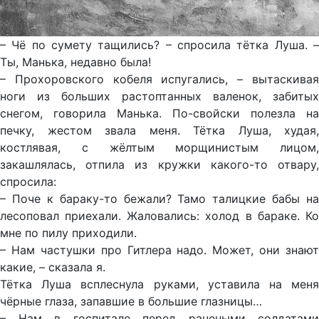
– Чё по сумету тащились? – спросила тётка Луша. –
Ты, Манька, недавно была!
– Прохоровского кобеля испугались, – вытаскивая
ноги из больших растоптанных валенок, забитых
снегом, говорила Манька. По-свойски полезла на
печку, жестом звала меня. Тётка Луша, худая,
костлявая, с жёлтым морщинистым лицом,
закашлялась, отпила из кружки какого-то отвару,
спросила:
– Поче к бараку-то бежали? Тамо талицкие бабы на
лесоповал приехали. Жаловались: холод в бараке. Ко
мне по пилу приходили.
– Нам частушки про Гитлера надо. Может, они знают
какие, – сказала я.
Тётка Луша всплеснула руками, уставила на меня
чёрные глаза, запавшие в большие глазницы…
– Нам в госпитале перед ранеными солдатами