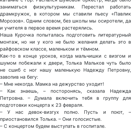
заниматься физкультурникам. Перестал работать
драмкружок, в котором мы ставили пьесу «Павлик
Морозов». Одним словом, без школы мы осиротели, да
и учителя в первое время растерялись.
Наша Курочка попыталась подготовить литературный
монтаж, но ни у кого не было желания делать это в
райфовском классе, маленьком и тёмном.
Как-то в конце уроков, когда мальчишки с визгом и
шумом побежали к двери, Толька Мальков чуть было
не сшиб с ног нашу маленькую Надежду Петровну,
завопив на бегу:
– Мне некогда. Мамка на дежурство уходит!
– Как знаешь, – посторонясь, сказала Надежда
Петровна. – Думала включить тебя в группу для
подготовки концерта к 23 февраля.
– У нас девок-визгух полно. Пусть и поют, –
приостановился Толька. – Они голосистые.
– С концертом будем выступать в госпитале.