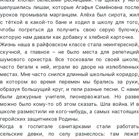
шелушились лишаи, которые Агафья Семёновна после
уроков промывала марганцем. Алёха был сирота, жил
с тёткой в какой-то бане и ходил в школу для того,
чтобы погреться да получить свою серую булочку,
которую нам давали как добавку к хлебной карточке.
Жизнь наша в райфовском классе стала неинтересной,
скучной, а главное – не было места для репетиций
шумового оркестра. Все тосковали по своей школе,
часто бегали к ней, играли во дворе на излюбленных
местах. Мне часто снился длинный школьный коридор,
в котором во время перемен мы брались за руки,
образуя большущий круг, и пели разные песни. С нами
были дежурные учителя, пионервожатые. Но разве
можно было кому-то об этом сказать. Шла война. И в
школе разместили не кого-нибудь, а самых настоящих
геройских защитников Родины.
Когда в госпитале санитарками стали работать
сельские девки, по селу разнеслось: там лежат