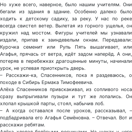
Но хуже всего, наверное, было нашим учителям. Они
бегали из здания в здание. Особенно далеко было
ходить к детскому садику, за реку. У нас по реке
всегда свистел ветер. Вылетая из горного ущелья, он
кружил над мостом. Фигуры учителей мы узнавали
издали, припав к заиндевелым окнам. Передавали:
Курочка семенит или Рупь Пять вышагивает, или
Агафья, прячась от ветра, идёт задом наперёд. А они,
потеряв в перебежках драгоценные минуты, начинали
урок, не успевая приоткрыть дверь.
– Расскажи-ка, Спасенников, пока я раздеваюсь, о
походе в Сибирь Ермака Тимофеевича.
Алёха Спасенников привскакивал, из сопливого носа
сразу выпрыгивали пузыри и тут же лопались. Он
хлопал крышкой парты, стоял, набычив лоб.
– А когда оставался после уроков, рассказывал, –
подбадривала его Агафья Семёновна. – Отвечал. Вот и
расскажи ребятам.
Алёха хлопал белёсыми ресницами. На щеках у него