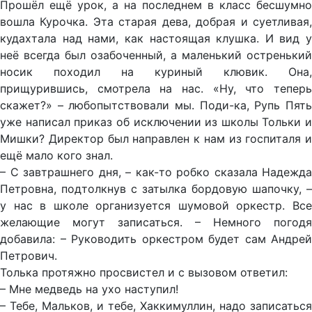
Прошёл ещё урок, а на последнем в класс бесшумно
вошла Курочка. Эта старая дева, добрая и суетливая,
кудахтала над нами, как настоящая клушка. И вид у
неё всегда был озабоченный, а маленький остренький
носик походил на куриный клювик. Она,
прищурившись, смотрела на нас. «Ну, что теперь
скажет?» – любопытствовали мы. Поди-ка, Рупь Пять
уже написал приказ об исключении из школы Тольки и
Мишки? Директор был направлен к нам из госпиталя и
ещё мало кого знал.
– С завтрашнего дня, – как-то робко сказала Надежда
Петровна, подтолкнув с затылка бордовую шапочку, –
у нас в школе организуется шумовой оркестр. Все
желающие могут записаться. – Немного погодя
добавила: – Руководить оркестром будет сам Андрей
Петрович.
Толька протяжно просвистел и с вызовом ответил:
– Мне медведь на ухо наступил!
– Тебе, Мальков, и тебе, Хаккимуллин, надо записаться