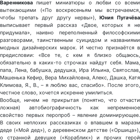
Варенникова
пишет миниатюры о любви со всем
вытекающими («По воскресеньям мы встречаемся,
чтобы трепать друг другу нервы»),
Юния Пугачёв
выписывает первый рассказ «Двое, которых я не
придумала», наивно переполненный философскими
разговорами, таинственным суицидом и названиями
модных дизайнерских марок. И честно признаётся в
предисловии: «Все те, с кем я близко общаюсь,
обязательно в каких-то строчках найдут себя. Мама,
папа, Лена, бабушка, дедушка, Ира Ильина, Святослав,
Машенька Кефир, Вера Михайловна, Алекс, Дашка, Катя
Климова, Я., В., – я люблю вас, спасибо». После этого,
честное слово, хочется искренне умилиться.
Вообще, ничем не прикрытая (понятно, что отчасти
ложная) автобиографичность как непременное
свойство первых перопроб – явление доминирующее.
В своих неплохих рассказиках о впавшем в маразм
деде («Мой дед»), о деревенском детстве («Оршица»),
о странной девушке («Кораблик») и прочих герой