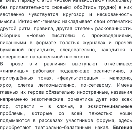
в пять. Наряду с этой «новой наивностью» (поскольку
без прилагательного «новый» обойтись трудно) в них
явственно чувствуется кругозор и нескованность
мысли. Интернет-генезис накладывает свои отпечатки:
другой ритм, правила, другая степень раскованности.
Сборник «Новые писатели» с произведениями,
писанными в формате толстых журналах и прочей
бумажной периодики, следовательно, находится в
совершенно параллельной плоскости.
В прозе эти различия выступают отчётливее:
«липкинцы» работают подавляюще реалистично, в
приглушённых тонах, «факультетовцы» – мажорно,
ярко, слегка легкомысленно, по-сетевому. Имена
главных их героев обязательно иностранные, названия
непременно экзотические, романтика дует изо всех
пор, страсти – в клочья, а экзистенциальные
проблемы, которые со всей тяжестью ноши
подымаются в рассказах участников форума, здесь
приобретают театрально-балаганный накал.
Евгения