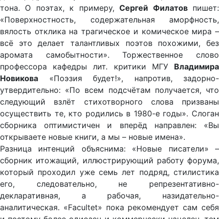
тона. О поэтах, к примеру,
Сергей Филатов
пишет
«Поверхностность, содержательная аморфность,
вялость отклика на трагическое и комическое мира –
всё это делает талантливых поэтов похожими, без
аромата самобытности». Торжественное слово
профессора кафедры лит. критики МГУ
Владимира
Новикова
«Поэзия будет!», напротив, задорно-
утвердительно: «По всем подсчётам получается, что
следующий взлёт стихотворного слова призваны
осуществить те, кто родились в 1980-е годы». Слоган
сборника оптимистичен и вперёд направлен: «Вы
открываете новые книги, а мы – новые имена».
Разница интенций объяснима: «Новые писатели» –
сборник итожащий, иллюстрирующий работу форума,
который проходил уже семь лет подряд, стилистика
его, следовательно, не репрезентативно-
декларативная, а рабочая, назидательно-
аналитическая. «Facultet» пока рекомендует сам себя