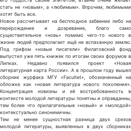
его гордость своим эпитетом, втайне очень желает
стать не «новым», а «любимым». Впрочем, любимыми
хотят быть все.
Новое рассчитывает на бесплодное забвение либо на
перерождение и дозревание, благо само
существительное «новь» помимо чего-то нового в
жизни людей предполагает ещё не вспаханную землю.
Под грифом «новые писатели» Филатовский фонд
выпустил уже пять книжек по итогам своих форумов в
Липках. Недавно появился проект «Новая
литературная карта России». А в прошлом году вышел
сборник журфака МГУ «Facultet», обозначенный на
обложке как «новая литература нового поколения».
Концентрация новизны и её востребованность в
контексте молодой литературы понятны и оправданны,
тем более что прилагательные «новый» и «молодой»
контекстуально синонимичны.
Тем не менее сущностная разница двух срезов
молодой литературы, выявленных в двух сборниках