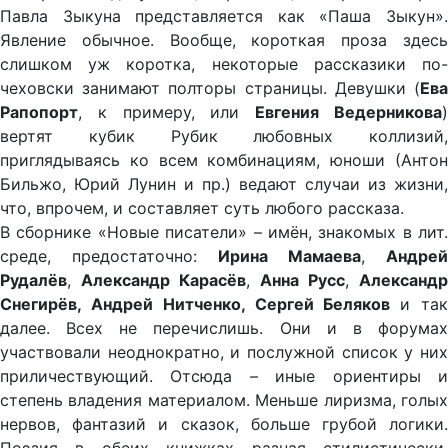
Павла Зыкуна представляется как «Паша Зыкун».
Явление обычное. Вообще, короткая проза здесь
слишком уж коротка, некоторые рассказики по-
чеховски занимают полторы страницы. Девушки (
Ева
Рапопорт
, к примеру, или
Евгения Ведерникова
вертят кубик Рубик любовных коллизий,
приглядываясь ко всем комбинациям, юноши (Антон
Бильжо, Юрий Лунин и пр.) ведают случаи из жизни,
что, впрочем, и составляет суть любого рассказа.
В сборнике «Новые писатели» – имён, знакомых в лит.
среде, предостаточно:
Ирина Мамаева
,
Андрей
Рудалёв
,
Александр Карасёв
,
Анна Русс
,
Александр
Снегирёв, Андрей Нитченко, Сергей Беляков
и та
далее. Всех не перечислишь. Они и в форумах
участвовали неоднократно, и послужной список у них
приличествующий. Отсюда – иные ориентиры и
степень владения материалом. Меньше лиризма, голых
нервов, фантазий и сказок, больше грубой логики.