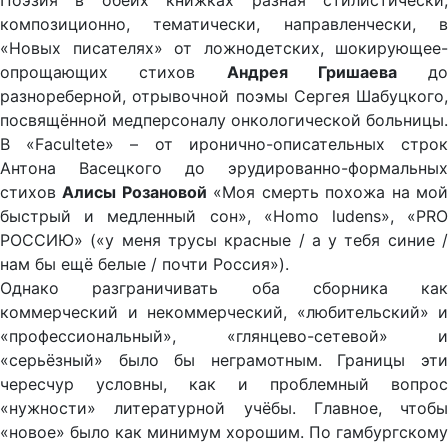
Поэзия в обеих книжках разная стилистически,
композиционно, тематически, направленчески, в
«Новых писателях» от ложнодетских, шокирующее-
опрощающих стихов
Андрея Гришаева
до
разнореберной, отрывочной поэмы Сергея Шабуцкого,
посвящённой медперсоналу онкологической больницы.
В «Facultete» – от иронично-описательных строк
Антона Васецкого до эрудированно-формальных
стихов
Алисы Розановой
«Моя смерть похожа на мо
быстрый и медленный сон», «Homo ludens», «PRO
РОССИЮ» («у меня трусы красные / а у тебя синие /
нам бы ещё белые / почти Россия»).
Однако разграничивать оба сборника как
коммерческий и некоммерческий, «любительский» и
«профессиональный», «глянцево-сетевой» и
«серьёзный» было бы неграмотным. Границы эти
чересчур условны, как и проблемный вопрос
«нужности» литературной учёбы. Главное, чтобы
«новое» было как минимум хорошим. По гамбургскому