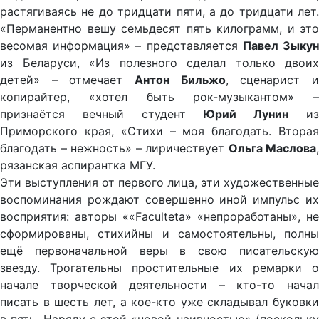
растягиваясь не до тридцати пяти, а до тридцати лет.
«Перманентно вешу семьдесят пять килограмм, и это
весомая информация» – представляется
Павел Зыку
из Беларуси, «Из полезного сделал только двоих
детей» – отмечает
Антон Бильжо
, сценарист 
копирайтер, «хотел быть рок-музыкантом» –
признаётся вечный студент
Юрий Лунин
и
Приморского края, «Стихи – моя благодать. Вторая
благодать – нежность» – лиричествует
Ольга Маслова
,
рязанская аспирантка МГУ.
Эти выступления от первого лица, эти художественные
воспоминания рождают совершенно иной импульс их
восприятия: авторы ««Facultetа» «непроработаны», не
сформированы, стихийны и самостоятельны, полны
ещё первоначальной веры в свою писательскую
звезду. Трогательны простительные их ремарки о
начале творческой деятельности – кто-то начал
писать в шесть лет, а кое-кто уже складывал буковки