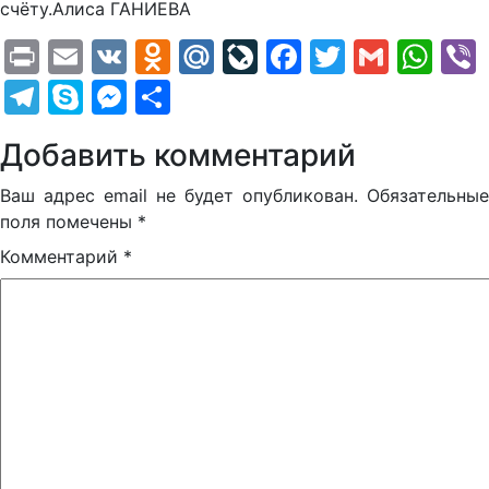
счёту.Алиса ГАНИЕВА
Print
Email
VK
Odnoklassniki
Mail.Ru
LiveJournal
Facebook
Twitter
Gmail
Wh
Telegram
Skype
Messenger
Отправить
Добавить комментарий
Ваш адрес email не будет опубликован.
Обязательные
поля помечены
*
Комментарий
*