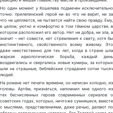
реакцию и мешая главенству мысли в произведении.
Но один момент у Кошелева подмечен исключительно
точно: прилепинский герой ни во что не верит, ни за
что не цепляется, не пытается найти свою правду. Ему,
в целом, уютно и комфортно в том тёмном царстве, в
котором расположил его автор. Нет ни добра, ни зла, а
значит – нет совести, нет стремления к свету, хотя бы
инстинктивного, свойственного всему живому. Это
даже неестественно для тех лет, когда в стране шла
жаркая идеологическая борьба, каждый день
воздвигались и свергались новые кумиры, за которых
шли на страшные, библейские страдания сотни тысяч
людей.
На романе нет печати времени, он написан холодно, из
головы. Артём, признаться, напомнил мне одного из
тех бесчисленных героев современных сериалов о
советских годах, которых, ничтоже сумняшеся, вместе
с мыслями, представлениями, даже речью, делают по