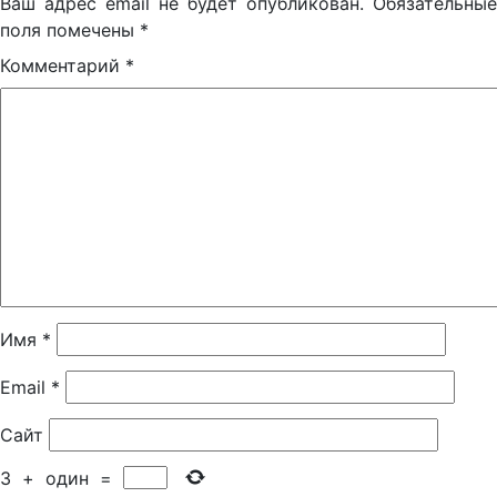
Ваш адрес email не будет опубликован.
Обязательные
поля помечены
*
Комментарий
*
Имя
*
Email
*
Сайт
3
+
один
=