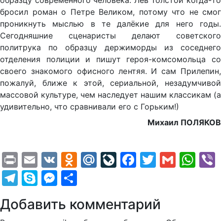
образцу современного человека. Лев Толстой когда-то
бросил роман о Петре Великом, потому что не смог
проникнуть мыслью в те далёкие для него годы.
Сегодняшние сценаристы делают советского
политрука по образцу держиморды из соседнего
отделения полиции и пишут героя-комсомольца со
своего знакомого офисного лентяя. И сам Прилепин,
пожалуй, ближе к этой, сериальной, незадумчивой
массовой культуре, чем наследует нашим классикам (а
удивительно, что сравнивали его с Горьким!)
Михаил ПОЛЯКОВ
Print
Email
VK
Odnoklassniki
Mail.Ru
LiveJournal
Facebook
Twitter
Gmail
Wh
Telegram
Skype
Messenger
Отправить
Добавить комментарий