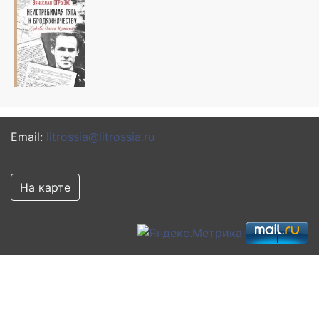
Email:
litrossia@litrossia.ru
На карте