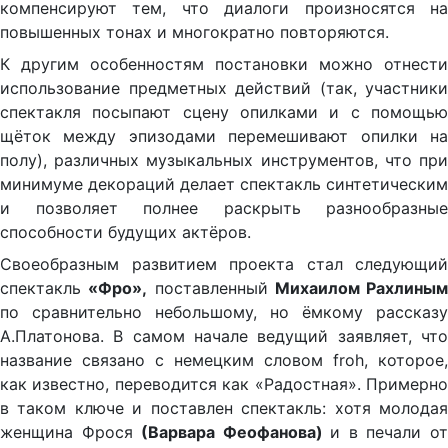
компенсируют тем, что диалоги произносятся на
повышенных тонах и многократно повторяются.
К другим особенностям постановки можно отнести
использование предметных действий (так, участники
спектакля посыпают сцену опилками и с помощью
щёток между эпизодами перемешивают опилки на
полу), различных музыкальных инструментов, что при
минимуме декораций делает спектакль синтетическим
и позволяет полнее раскрыть разнообразные
способности будущих актёров.
Своеобразным развитием проекта стал следующий
спектакль
«Фро»,
поставленный
Михаилом Рахлиным
по сравнительно небольшому, но ёмкому рассказу
А.Платонова. В самом начале ведущий заявляет, что
название связано с немецким словом froh, которое,
как известно, переводится как «Радостная». Примерно
в таком ключе и поставлен спектакль: хотя молодая
женщина Фрося
(Варвара Феофанова)
и в печали о