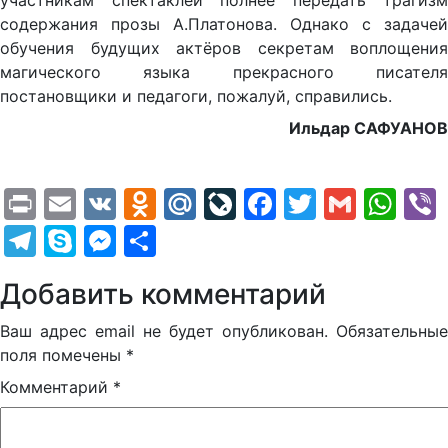
участникам спектаклей полнее передать трагизм
содержания прозы А.Платонова. Однако с задачей
обучения будущих актёров секретам воплощения
магического языка прекрасного писателя
постановщики и педагоги, пожалуй, справились.
Ильдар САФУАНОВ
Print
Email
VK
Odnoklassniki
Mail.Ru
LiveJournal
Facebook
Twitter
Gmail
Wh
Telegram
Skype
Messenger
Отправить
Добавить комментарий
Ваш адрес email не будет опубликован.
Обязательные
поля помечены
*
Комментарий
*