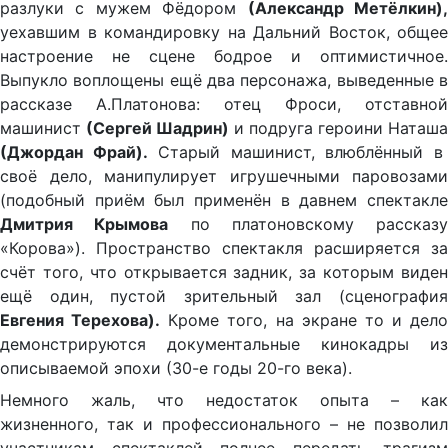
разлуки с мужем Фёдором
(Александр Метёлкин)
уехавшим в командировку на Дальний Восток, общее
настроение не сцене бодрое и оптимистичное.
Выпукло воплощены ещё два персонажа, выведенные в
рассказе А.Платонова: отец Фроси, отставной
машинист
(Сергей Шадрин)
и подруга героини Наташ
(Джордан Фрай).
Старый машинист, влюблённый в
своё дело, манипулирует игрушечными паровозами
(подобный приём был применён в давнем спектакле
Дмитрия Крымова
по платоновскому рассказу
«Корова»). Пространство спектакля расширяется за
счёт того, что открывается задник, за которым виден
ещё один, пустой зрительный зал (сценография
Евгения Терехова).
Кроме того, на экране то и дело
демонстрируются документальные кинокадры из
описываемой эпохи (30-е годы 20-го века).
Немного жаль, что недостаток опыта – как
жизненного, так и профессионального – не позволил