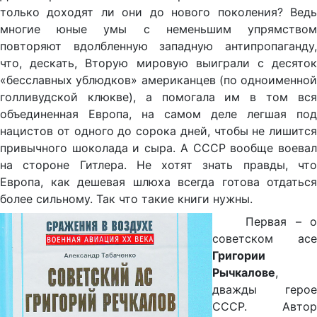
только доходят ли они до нового поколения? Ведь
многие юные умы с неменьшим упрямством
повторяют вдолбленную западную антипропаганду,
что, дескать, Вторую мировую выиграли с десяток
«бесславных ублюдков» американцев (по одноименной
голливудской клюкве), а помогала им в том вся
объединенная Европа, на самом деле легшая под
нацистов от одного до сорока дней, чтобы не лишится
привычного шоколада и сыра. А СССР вообще воевал
на стороне Гитлера. Не хотят знать правды, что
Европа, как дешевая шлюха всегда готова отдаться
более сильному. Так что такие книги нужны.
Первая – о
советском асе
Григории
Рычкалове
,
дважды герое
СССР. Автор