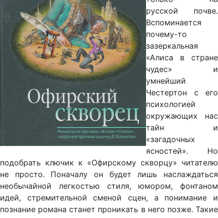
русской почве.
Вспоминается
почему-то
зазеркальная
«Алиса в стране
чудес» и
умнейший
Честертон с его
психологией
окружающих нас
тайн и
«загадочных
ясностей». Но
подобрать ключик к «Офирскому скворцу» читателю
не просто. Поначалу он будет лишь наслаждаться
необычайной легкостью стиля, юмором, фонтаном
идей, стремительной сменой сцен, а понимание и
познание романа станет проникать в него позже. Такие