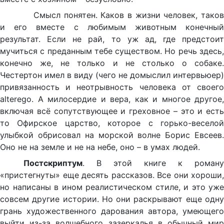
Смысл понятен. Каков в жизни человек, таков
и его вместе с любимым животным конечный
результат. Если не рай, то уж ад, где предстоит
мучиться с преданным тебе существом. Но речь здесь,
конечно же, не только и не столько о собаке.
Честертон имел в виду (чего не домыслил интервьюер)
привязанность и неотрывность человека от своего
alterego. А милосердие и вера, как и многое другое,
включая всё сопутствующее и греховное – это и есть
то Офирское царство, которое с горько-веселой
улыбкой обрисовал на морской волне Борис Евсеев.
Оно не на земле и не на небе, оно – в умах людей.
Постскриптум
. В этой книге к роману
«пристегнуты» еще десять рассказов. Все они хороши,
но написаны в ином реалистическом стиле, и это уже
совсем другие истории. Но они раскрывают еще одну
грань художественного дарования автора, умеющего
выйти из-за волшебного зазеркалья в обычный мир