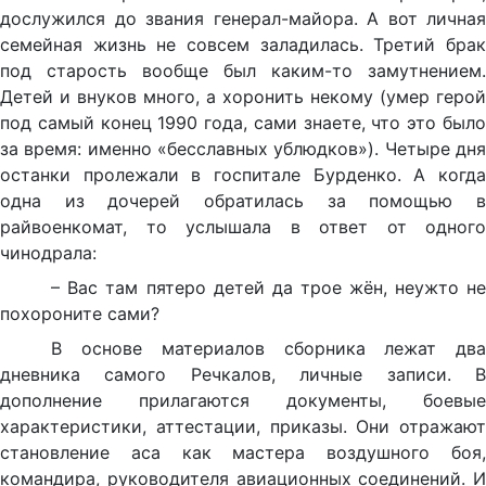
дослужился до звания генерал-майора. А вот личная
семейная жизнь не совсем заладилась. Третий брак
под старость вообще был каким-то замутнением.
Детей и внуков много, а хоронить некому (умер герой
под самый конец 1990 года, сами знаете, что это было
за время: именно «бесславных ублюдков»). Четыре дня
останки пролежали в госпитале Бурденко. А когда
одна из дочерей обратилась за помощью в
райвоенкомат, то услышала в ответ от одного
чинодрала:
– Вас там пятеро детей да трое жён, неужто не
похороните сами?
В основе материалов сборника лежат два
дневника самого Речкалов, личные записи. В
дополнение прилагаются документы, боевые
характеристики, аттестации, приказы. Они отражают
становление аса как мастера воздушного боя,
командира, руководителя авиационных соединений. И