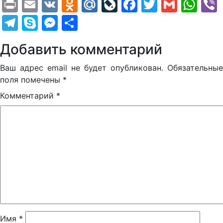
Print
Email
VK
Odnoklassniki
Mail.Ru
LiveJournal
Facebook
Twitter
Gmail
Wh
Telegram
Skype
Messenger
Отправить
Добавить комментарий
Ваш адрес email не будет опубликован.
Обязательные
поля помечены
*
Комментарий
*
Имя
*