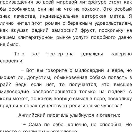
произведения во всей мировой литературе стоят как
бы особняком, они ни на что не похожи. Это особый
знак качества, индивидуальная авторская метка. Я
лично читал этот роман с бережным удовольствием,
как вкушал редкий заморский фрукт, поскольку на
нашем «литературном рынке услуг» подобного давно
не было.
Того же Ч
естертона однажды каверзн
спросили:
– Вот вы говорите о милосердии и вере, но
может ли, допустим, обыкновенная собака попасть в
рай? Ведь если нет, то получается, что высшее
милосердие распространяется только на людей? А
коли может, то какой вообще смысл в вере, поскольку
вряд ли у собак существуют религиозные чувства?
Английский писатель улыбнулся и ответил:
– Сама по себе, конечно, не способна. Но
вместе с хозяином – безусловно.