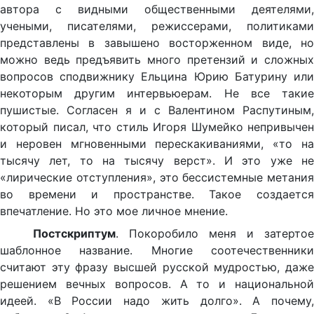
автора с видными общественными деятелями,
учеными, писателями, режиссерами, политиками
представлены в завышено восторженном виде, но
можно ведь предъявить много претензий и сложных
вопросов сподвижнику Ельцина Юрию Батурину или
некоторым другим интервьюерам. Не все такие
пушистые. Согласен я и с Валентином Распутиным,
который писал, что стиль Игоря Шумейко непривычен
и неровен мгновенными перескакиваниями, «то на
тысячу лет, то на тысячу верст». И это уже не
«лирические отступления», это бессистемные метания
во времени и пространстве. Такое создается
впечатление. Но это мое личное мнение.
Постскриптум
. Покоробило меня и затертое
шаблонное название. Многие соотечественники
считают эту фразу высшей русской мудростью, даже
решением вечных вопросов. А то и национальной
идеей. «В России надо жить долго». А почему,