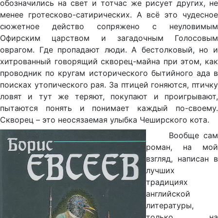
обозначились на свет и тотчас же рисует других, не
менее гротесково-сатирических. А всё это чудесное
сюжетное действо сопряжено с неуловимым
Офирским царством и загадочным Голосовым
оврагом. Где пропадают люди. А бестолковый, но и
хитрованный говорящий скворец-майна при этом, как
проводник по кругам исторического бытийного ада в
поисках утопического рая. За птицей гоняются, птичку
ловят и тут же теряют, покупают и проигрывают,
пытаются понять и понимает каждый по-своему.
Скворец – это неосязаемая улыбка Чеширского кота.
Вообще сам
роман, на мой
взгляд, написан в
лучших
традициях
английской
литературы,
только на