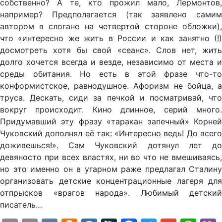
собственно? А те, кто прожил мало, Лермонтов,
например? Предполагается (так заявлено самим
автором в слогане на четвертой стороне обложки),
что «интересно же жить в России и как занятно (!)
досмотреть хотя бы свой «сеанс». Слов нет, жить
долго хочется всегда и везде, независимо от места и
среды обитания. Но есть в этой фразе что-то
конформистское, равнодушное. Афоризм не бойца, а
труса. Дескать, сиди за печкой и посматривай, что
вокруг происходит. Кино длинное, серий много.
Придумавший эту фразу «таракан запечный» Корней
Чуковский дополнял её так: «Интересно ведь! До всего
доживешься!». Сам Чуковский дотянул лет до
девяносто при всех властях, ни во что не вмешиваясь,
но это именно он в угарном раже предлагал Сталину
организовать детские концентрационные лагеря для
отпрысков «врагов народа». Любимый детский
писатель…