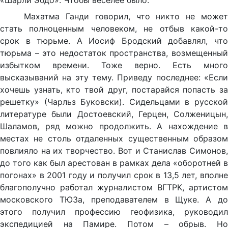
«Шарли Эбдо». Чтобы веселее было.
Махатма Ганди говорил, что никто не может
стать полноценным человеком, не отбыв какой-то
срок в тюрьме. А Иосиф Бродский добавлял, что
тюрьма – это недостаток пространства, возмещенный
избытком времени. Тоже верно. Есть много
высказываний на эту тему. Приведу последнее: «Если
хочешь узнать, кто твой друг, постарайся попасть за
решетку» (Чарльз Буковски). Сидельцами в русской
литературе были Достоевский, Герцен, Солженицын,
Шаламов, ряд можно продолжить. А нахождение в
местах не столь отдаленных существенным образом
повлияло на их творчество. Вот и Станислав Симонов,
до того как был арестован в рамках дела «оборотней в
погонах» в 2001 году и получил срок в 13,5 лет, вполне
благополучно работал журналистом ВГТРК, артистом
московского ТЮЗа, преподавателем в Щуке. А до
этого получил профессию геофизика, руководил
экспедицией на Памире. Потом – обрыв. Но