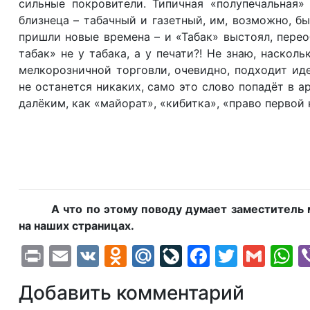
сильные покровители. Типичная «полупечальная»
близнеца – табачный и газетный, им, возможно, бы
пришли новые времена – и «Табак» выстоял, перео
табак» не у табака, а у печати?! Не знаю, наско
мелкорозничной торговли, очевидно, подходит иде
не останется никаких, само это слово попадёт в
далёким, как «майорат», «кибитка», «право первой
А что по этому поводу думает заместитель
на наших страницах.
Print
Email
VK
Odnoklassniki
Mail.Ru
LiveJournal
Faceboo
Twitte
Gma
W
Добавить комментарий