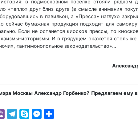
 история: в подмосковном посёлке стояли рядком д
ло «тепло» друг близ друга (в смысле внимания покуп
борудовавшись в павильон, а «Пресса» наглухо закры
лько сейчас бумажная продукция подходит для самокру
ально. Если не останется киосков прессы, то киосков
 архаизмы-историзмы. И в грядущем окажется столь ж
 ночи», «антимонопольное законодательство»…
Алексан
 мэра Москвы Александр Горбенко? Предлагаем ему в
k
r
il
hatsApp
Viber
Telegram
Skype
Messenger
Отправить