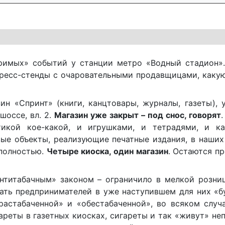
римых» событий у станции метро «Водный стадион».
ресс-стенды с очаровательными продавщицами, какую
ин «Спринт» (книги, канцтовары, журналы, газеты),
шоссе, вл. 2.
Магазин уже закрыт – под снос, говорят
.
икой кое-какой, и игрушками, и тетрадями, и ка
е объекты, реализующие печатные издания, в наших 
 полностью.
Четыре киоска, один магазин
. Остаются п
антитабачным» законом – ограничило в мелкой розни
ржать предпринимателей в уже наступившем для них «
растабаченной» и «обестабаченной», во всяком случ
ареты в газетных киосках, сигареты и так «живут» неп