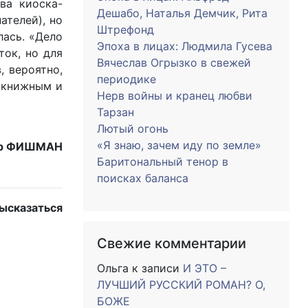
ва киоска-
Дешабо, Наталья Демчик, Рита
ателей), но
Штрефонд
лась. «Дело
Эпоха в лицах: Людмила Гусева
ток, но для
Вячеслав Огрызко в свежей
, вероятно,
периодике
е книжным и
Нерв войны и кранец любви
Тарзан
Лютый огонь
«Я знаю, зачем иду по земле»
др ФИШМАН
Баритональный тенор в
поисках баланса
ысказаться
Свежие комментарии
Ольга
к записи
И ЭТО –
ЛУЧШИЙ РУССКИЙ РОМАН? О,
БОЖЕ