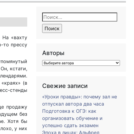
Найти:
 На «вахту
-то прессу
Авторы
 упомянутый
 Он, кстати,
лендарями.
«краях» (в
Свежие записи
ресс-стенды
«Уроки правды»: почему зал не
отпускал автора два часа
це продажу
Подготовка к ОГЭ: как
будущем без
организовать обучение и
ае. Хотя бы
успешно сдать экзамен
лохо, у них
Эпоха в лицах: Альфред