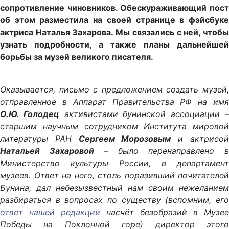
сопротивление чиновников. Обескураживающий пост
об этом разместила на своей странице в фэйсбуке
актриса Наталья Захарова. Мы связались с ней, чтобы
узнать подробности, а также планы дальнейшей
борьбы за музей великого писателя.
Оказывается, письмо с предложением создать музей,
отправленное в Аппарат Правительства РФ на имя
О.Ю. Голодец
активистами бунинской ассоциации 
старшим научным сотрудником Института мировой
литературы РАН
Сергеем Морозовым
и актрисо
Натальей Захаровой
– было перенаправлено 
Министерство культуры России, в департамент
музеев. Ответ на него, столь поразивший почитателей
Бунина, дал небезызвестный нам своим нежеланием
разбираться в вопросах по существу (вспомним, его
ответ нашей редакции
насчёт безобразий в Музее
Победы на Поклонной горе) директор этого