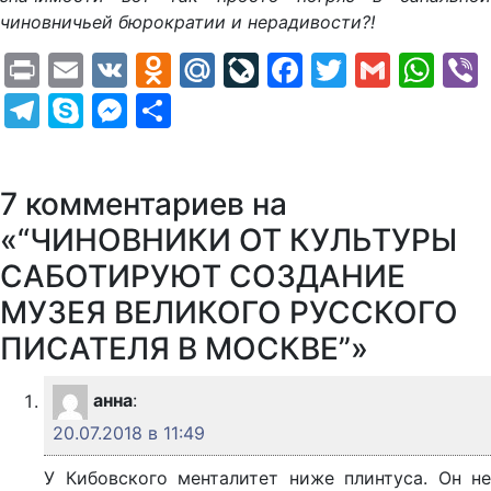
чиновничьей бюрократии и нерадивости?!
Print
Email
VK
Odnoklassniki
Mail.Ru
LiveJournal
Facebook
Twitter
Gmail
Wh
Telegram
Skype
Messenger
Отправить
7 комментариев на
«“ЧИНОВНИКИ ОТ КУЛЬТУРЫ
САБОТИРУЮТ СОЗДАНИЕ
МУЗЕЯ ВЕЛИКОГО РУССКОГО
ПИСАТЕЛЯ В МОСКВЕ”»
анна
:
20.07.2018 в 11:49
У Кибовского менталитет ниже плинтуса. Он не