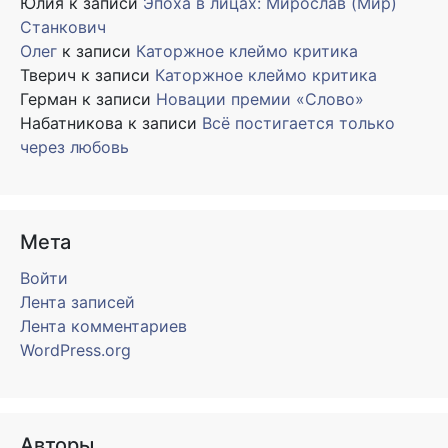
Юлия
к записи
Эпоха в лицах: Мирослав (Мир)
Станкович
Олег
к записи
Каторжное клеймо критика
Тверич
к записи
Каторжное клеймо критика
Герман
к записи
Новации премии «Слово»
Набатникова
к записи
Всё постигается только
через любовь
Мета
Войти
Лента записей
Лента комментариев
WordPress.org
Авторы