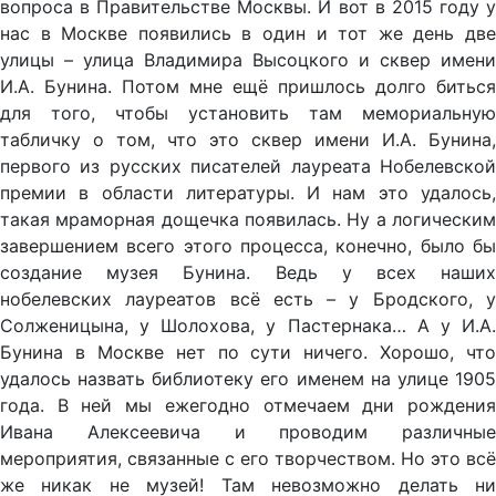
вопроса в Правительстве Москвы. И вот в 2015 году у
нас в Москве появились в один и тот же день две
улицы – улица Владимира Высоцкого и сквер имени
И.А. Бунина. Потом мне ещё пришлось долго биться
для того, чтобы установить там мемориальную
табличку о том, что это сквер имени И.А. Бунина,
первого из русских писателей лауреата Нобелевской
премии в области литературы. И нам это удалось,
такая мраморная дощечка появилась. Ну а логическим
завершением всего этого процесса, конечно, было бы
создание музея Бунина. Ведь у всех наших
нобелевских лауреатов всё есть – у Бродского, у
Солженицына, у Шолохова, у Пастернака… А у И.А.
Бунина в Москве нет по сути ничего. Хорошо, что
удалось назвать библиотеку его именем на улице 1905
года. В ней мы ежегодно отмечаем дни рождения
Ивана Алексеевича и проводим различные
мероприятия, связанные с его творчеством. Но это всё
же никак не музей! Там невозможно делать ни