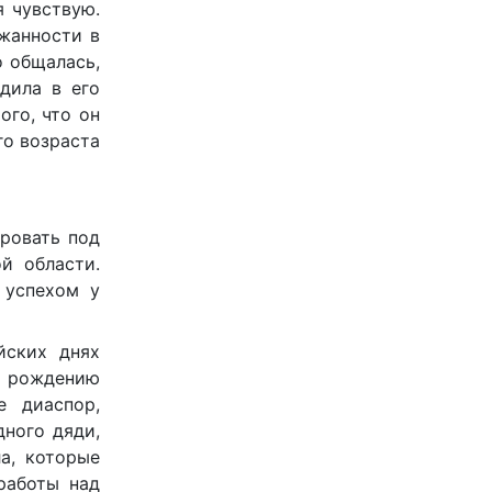
я чувствую.
ржанности в
о общалась,
дила в его
ого, что он
го возраста
ировать под
й области.
 успехом у
йских днях
ю рождению
е диаспор,
дного дяди,
а, которые
работы над