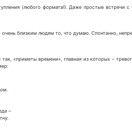
тупления (любого формата!). Даже простые встречи с
 очень близким людям то, что думаю. Спонтанно, непр
 так, «приметы времени», главная из которых – тревог
мер:
том.
рда –
тну.