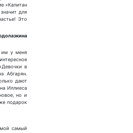
ме «Капитан
 значит для
частье! Это
Водолазкина
 им у меня
 интересное
«Девочки в
э Абгарян.
олько дают
ана Иллиеса
новое, но и
же подарок
 мой самый