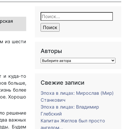
Найти:
ирская
им из шести
Авторы
т и куда-то
Свежие записи
ров больше,
жизнь более
Эпоха в лицах: Мирослав (Мир)
ное. Хорошо
Станкович
Эпоха в лицах: Владимир
яло решение
Глебский
 два важных
Капитан Жеглов был просто
еды. Будем
ангелом…