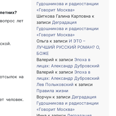
Гудошникова и радиостанции
«Говорит Москва»
-летних?
Шиткова Галина Карповна
к
 вопрос лет
записи
Деградация
Гудошникова и радиостанции
«Говорит Москва»
Ольга
к записи
И ЭТО –
ской.
ЛУЧШИЙ РУССКИЙ РОМАН? О,
БОЖЕ
Валерий
к записи
Эпоха в
лицах: Александр Дубровский
Валерий
к записи
Эпоха в
 отсылок на
лицах: Александр Дубровский
Лев Полыковский
к записи
Правила жизни
Ворчун
к записи
Деградация
ет человек.
Гудошникова и радиостанции
«Говорит Москва»
Инна
к записи
Деградация