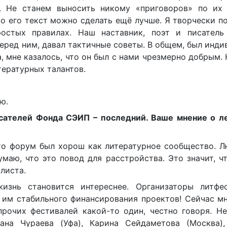
х. Не станем выносить никому «приговоров» по их
о его текст можно сделать ещё лучше. Я творчески п
ростых правилах. Наш наставник, поэт и писатель
перед ним, давал тактичные советы. В общем, был инд
, мне казалось, что он был с нами чрезмерно добрым. 
тературных талантов.
ю.
исателей Фонда СЭИП – последний. Ваше мнение о л
то форум был хорош как литературное сообщество. Л
умаю, что это повод для расстройства. Это значит, ч
 листа.
изнь становится интереснее. Организаторы литфе
им стабильного финансирования проектов! Сейчас мн
прочих фестивалей какой-то один, честно говоря. Н
ана Чураева (Уфа), Карина Сейдаметова (Москва),