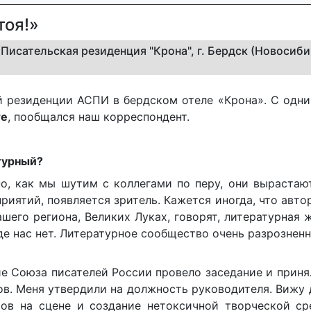
тоя!»
(Писательская резиденция "Крона", г. Бердск (Новосиб
ой резиденции АСПИ в бердском отеле «Крона». С одн
те
, пообщался наш корреспондент.
турный?
но, как мы шутим с коллегами по перу, они вырастаю
риятий, появляется зритель. Кажется иногда, что авто
ашего региона, Великих Луках, говорят, литературная 
где нас нет. Литературное сообщество очень разрознен
ие Союза писателей России провело заседание и прин
ов. Меня утвердили на должность руководителя. Вижу
ров на сцене и создание нетоксичной творческой ср