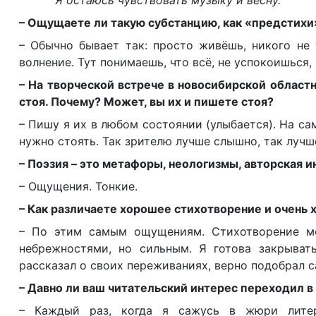
Я остаюсь чувствовать музыку и весну.
– Ощущаете ли такую субстанцию, как «предстихи»
– Обычно бывает так: просто живёшь, никого не 
волнение. Тут понимаешь, что всё, не успокоишься,
– На творческой встрече в новосибирской област
стоя. Почему? Может, вы их и пишете стоя?
– Пишу я их в любом состоянии (улыбается). На са
нужно стоять. Так зрителю лучше слышно, так лучш
– Поэзия – это метафоры, неологизмы, авторская и
– Ощущения. Тонкие.
– Как различаете хорошее стихотворение и очень
– По этим самым ощущениям. Стихотворение мо
небрежностями, но сильным. Я готова закрыват
рассказал о своих переживаниях, верно подобрал с
– Давно ли ваш читательский интерес переходил в
– Каждый раз, когда я сажусь в жюри литера