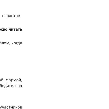
й нарастает
ужно читать
алом, когда
ой формой,
бедительно
участников