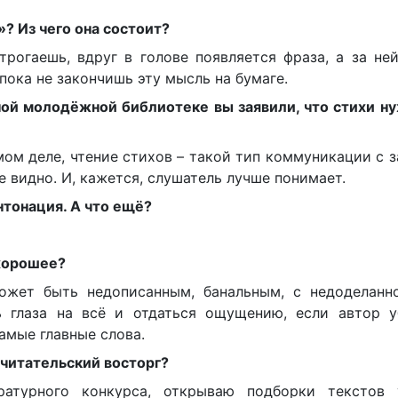
? Из чего она состоит?
трогаешь, вдруг в голове появляется фраза, а за не
 пока не закончишь эту мысль на бумаге.
ной молодёжной библиотеке вы заявили, что стихи н
мом деле, чтение стихов – такой тип коммуникации с з
е видно. И, кажется, слушатель лучше понимает.
нтонация. А что ещё?
 хорошее?
жет быть недописанным, банальным, с недоделанн
ь глаза на всё и отдаться ощущению, если автор у
амые главные слова.
 читательский восторг?
турного конкурса, открываю подборки текстов 