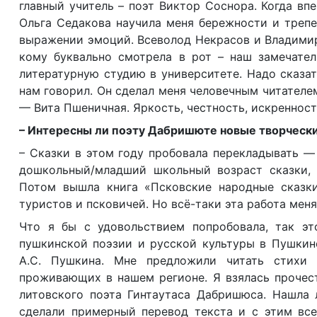
главный учитель – поэт Виктор Соснора. Когда впе
Ольга Седакова научила меня бережности и трепе
выражении эмоций. Всеволод Некрасов и Владимир 
кому буквально смотрела в рот – наш замечател
литературную студию в университете. Надо сказат
нам говорил. Он сделал меня человечным читателе
— Вита Пшеничная. Яркость, честность, искренность
– Интересны ли поэту Дабришюте новые творчески
– Сказки в этом году пробовала перекладывать —
дошкольный/младший школьный возраст сказки, 
Потом вышла книга «Псковские народные сказки
туристов и псковичей. Но всё-таки эта работа меня
Что я бы с удовольствием попробовала, так эт
пушкинской поэзии и русской культуры в Пушкин
А.С. Пушкина. Мне предложили читать стихи 
проживающих в нашем регионе. Я взялась прочест
литовского поэта Гинтаутаса Дабришюса. Нашла 
сделали примерный перевод текста и с этим все