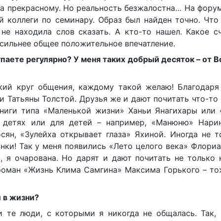
ыта прекрасному. Но реальность безжалостна… На фору
й коллеги по семинару. Образ был найден точно. Что
 не находила слов сказать. А кто-то нашел. Какое с
 сильнее общее положительное впечатление.
упаете регулярно? У меня таких добрый десяток – от 
зкий круг общения, каждому такой желаю! Благодаря
 Татьяны Толстой. Друзья же и дают почитать что-то
книги типа «Маленькой жизни» Ханьи Янагихары или 
 детях или для детей – например, «Манюню» Нарин
ян, «Зулейха открывает глаза» Яхиной. Иногда не т
нки! Так у меня появились «Лето целого века» Флори
, я очарована. Но дарят и дают почитать не только 
роман «Жизнь Клима Самгина» Максима Горького – то
и в жизни?
и те люди, с которыми я никогда не общалась. Так,