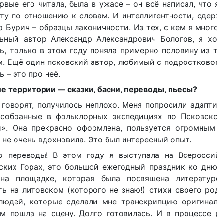
рвые его читала, была в ужасе – он всё написал, что 
ту по отношению к словам. И интеллигентности, сде
Бурич – образцы лаконичности. Из тех, с кем я мног
ьный автор Александр Александрович Бологов, я хо
ь, только в этом году поняла примерно половину из т
м. Ещё один псковский автор, любимый с подростково
 – это про неё.
е территории — сказки, басни, переводы, пьесы?
 говорят, получилось неплохо. Меня попросили адапт
собранные в фольклорных экспедициях по Псковско
». Она прекрасно оформлена, пользуется огромным
 не очень вдохновила. Это был интересный опыт.
о переводы! В этом году я выступала на Всеросси
ских Горах, это большой ежегодный праздник ко дн
на площадке, которая была посвящена литератур
ь на литовском (которого не знаю!) стихи своего ро
людей, которые сделали мне транскрипцию оригинал
м пошла на сцену. Долго готовилась. И в процессе 