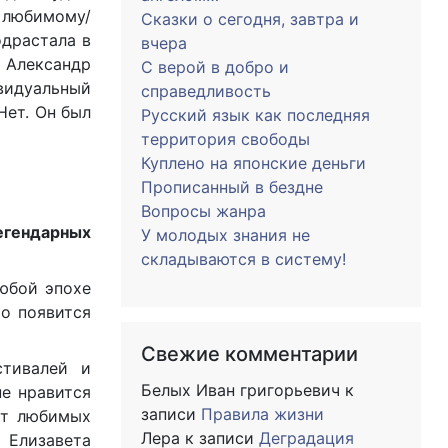
 любимому/
Сказки о сегодня, завтра и
одрастала в
вчера
 Александр
С верой в добро и
ивидуальный
справедливость
Нет. Он был
Русский язык как последняя
территория свободы
Куплено на японские деньги
Прописанный в бездне
Вопросы жанра
егендарных
У молодых знания не
складываются в систему!
юбой эпохе
то появится
Свежие комментарии
стивалей и
Белых Иван григорьевич
к
е нравится
записи
Правила жизни
ет любимых
Лера
к записи
Деградация
 Елизавета