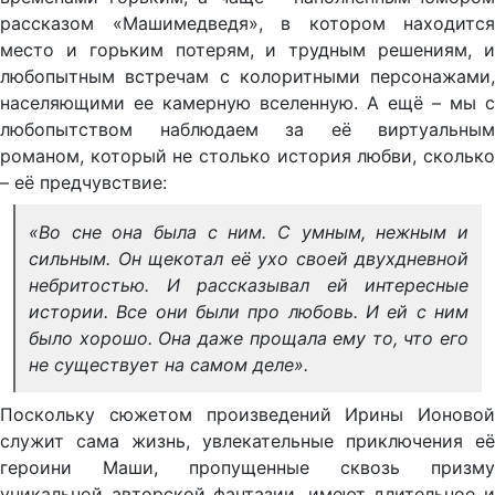
рассказом «Машимедведя», в котором находится
место и горьким потерям, и трудным решениям, и
любопытным встречам с колоритными персонажами,
населяющими ее камерную вселенную. А ещё – мы с
любопытством наблюдаем за её виртуальным
романом, который не столько история любви, сколько
– её предчувствие:
«Во сне она была с ним. С умным, нежным и
сильным. Он щекотал её ухо своей двухдневной
небритостью. И рассказывал ей интересные
истории. Все они были про любовь. И ей с ним
было хорошо. Она даже прощала ему то, что его
не существует на самом деле».
Поскольку сюжетом произведений Ирины Ионовой
служит сама жизнь, увлекательные приключения её
героини Маши, пропущенные сквозь призму
уникальной авторской фантазии, имеют длительное и