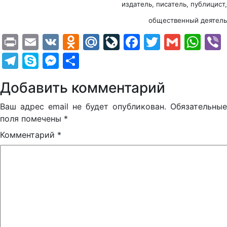
издатель, писатель, публицист,
общественный деятель
Print
Email
VK
Odnoklassniki
Mail.Ru
LiveJournal
Facebook
Twitter
Gmail
Wh
Telegram
Skype
Messenger
Отправить
Добавить комментарий
Ваш адрес email не будет опубликован.
Обязательные
поля помечены
*
Комментарий
*