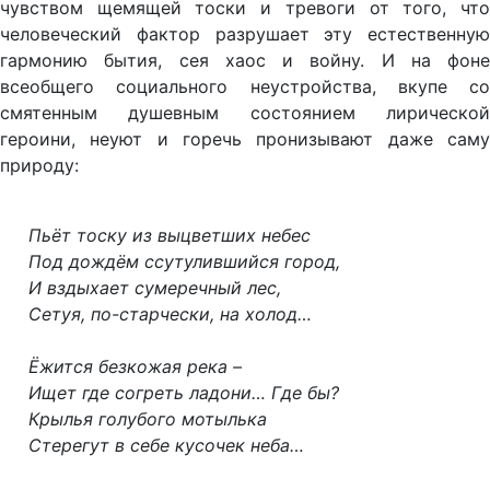
чувством щемящей тоски и тревоги от того, что
человеческий фактор разрушает эту естественную
гармонию бытия, сея хаос и войну. И на фоне
всеобщего социального неустройства, вкупе со
смятенным душевным состоянием лирической
героини, неуют и горечь пронизывают даже саму
природу:
Пьёт тоску из выцветших небес
Под дождём ссутулившийся город,
И вздыхает сумеречный лес,
Сетуя, по-старчески, на холод…
Ёжится безкожая река –
Ищет где согреть ладони… Где бы?
Крылья голубого мотылька
Стерегут в себе кусочек неба…