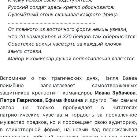
Русский солдат здесь крепко обосновался:
Пулемётный огонь скашивал каждого фрица.
…………………………………………………………
От пленного из восточного форта немцы узнали,
Что 20 командиров и 370 бойцов там обороняются.
Советские воины насмерть за каждый клочок
земли стояли.
Майор и комиссар душой сопротивления являются.
Вспоминая о тех трагических днях, Нэлля Баева
поимённо запечатлевает самоотверженных
защитников крепости – командиров
Ивана Зубачёва
Петра Гаврилова, Ефима Фомина
и других. Тем самым
автор не только пробуждает в читателях
патриотические чувства и гордость за проявленное
мужество предков, но и просвещает свою аудиторию,
в стихотворной форме, на новый лад пересказывая
хронологию событий, которую далеко не все помнят