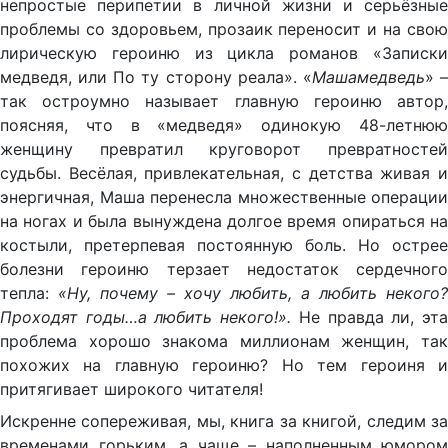
непростые перипетии в личной жизни и серьёзные
проблемы со здоровьем, прозаик переносит и на свою
лирическую героиню из цикла романов «Записки
медведя, или По ту сторону реала». «
Машамедведь
» 
так остроумно называет главную героиню автор,
поясняя, что в «медведя» одинокую 48-летнюю
женщину превратил круговорот превратностей
судьбы. Весёлая, привлекательная, с детства живая и
энергичная, Маша перенесла множественные операции
на ногах и была вынуждена долгое время опираться на
костыли, претерпевая постоянную боль. Но острее
болезни героиню терзает недостаток сердечного
тепла:
«Ну, почему – хочу любить, а любить некого?
Проходят годы…а любить некого!».
Не правда ли, эт
проблема хорошо знакома миллионам женщин, так
похожих на главную героиню? Но тем героиня и
притягивает широкого читателя!
Искренне сопереживая, мы, книга за книгой, следим за
временами горьким, а чаще – наполненным юмором