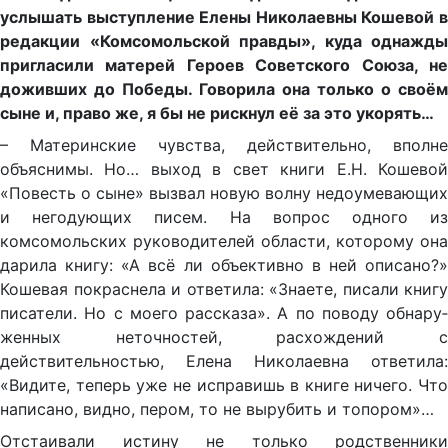
услышать выступление Елены Николаевны Кошевой в
редакции «Комсомольской правды», куда однажды
пригласили матерей Героев Советского Союза, не
доживших до Победы. Говорила она только о своём
сыне и, право же, я бы не рискнул её за это укорять…
– Материнские чувства, действительно, вполне
объяснимы. Но… выход в свет книги Е.Н. Кошевой
«Повесть о сыне» вызвал новую волну недоумевающих
и негодующих писем. На вопрос одного из
комсомольских руково­дителей области, которому она
дарила книгу: «А всё ли объектив­но в ней описано?»
Кошевая покраснела и ответила: «Знаете, пи­сали книгу
писатели. Но с моего рассказа». А по поводу обнару­
женных неточностей, расхождений с
действительностью, Елена Николаевна ответила:
«Видите, теперь уже не исправишь в книге ничего. Что
написано, видно, пером, то не вырубить и топором»…
Отстаивали истину не только родственники