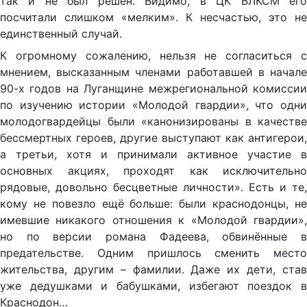
так и не был решён. Видимо, в ЦК ВЛКСМ его
посчитали слишком «мелким». К несчастью, это не
единственный случай.
К огромному сожалению, нельзя не согласиться с
мнением, высказанным членами работавшей в начале
90-х годов на Луганщине межрегиональной комиссии
по изучению истории «Молодой гвардии», что одни
молодогвардейцы были «канонизированы в качестве
бессмертных героев, другие выступают как антиге­рои,
а третьи, хотя и принимали активное участие в
основных акциях, проходят как исключительно
рядовые, довольно бес­цветные личности». Есть и те,
кому не повезло ещё больше: были краснодонцы, не
имевшие никакого отношения к «Молодой гвардии»,
но по версии романа Фадеева, обвинённые в
предательстве. Одним пришлось сменить место
жительства, другим – фамилии. Даже их дети, став
уже дедушками и бабушками, избегают поездок в
Краснодон…