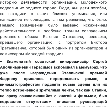
историю деятельности организации, молодёжного
подполья их родного города. Люди, чьи дети погибли,
не находили о своих близких упоминания, или
написанное не совпадало с тем реаль­ным, что было.
Немало возмущений было вызвано искажением
действительности и особенно точным совпадением
романного образа Евгения Стаховича, чело­века,
предавшего организацию, с портретом Виктора
Третьяке­вича, который был одним из организаторов и
комиссаром «Молодой гвардии».
– Знаменитый советский кинорежиссёр Сергей
Аполинариевич Герасимов вспоминал в мемуарах, что
уже после награждения Сталинской премией
Фадееву пришлось переделывать роман, а
кинематографистам подснять новые сцены для их
тепло встреченной зрителями ленты, так как Сталин,
не сразу ознакомившийся с книгой и фильмом, был
недоволен отсутствием описания руководящей