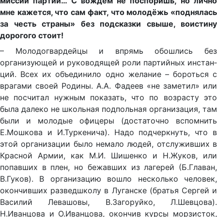
миссии партии… С вождём не поспоришь, но лично
мне кажется, что сам факт, что молодёжь «поднялась
за честь страны» без подсказки свыше, воистину
дорогого стоит!
– Молодогвардейцы и впрямь обошлись без
организующей и руководящей роли партийных инстан­
ций. Всех их объединило одно желание – бороться с
врагами своей Родины. А.A. Фадеев «не заметил» или
не посчитал нужным показать, что по возрасту это
была далеко не школьная подпольная орга­низация, там
были и молодые офицеры (достаточно вспомнить
Е.Мошкова и И.Туркенича). Надо подчеркнуть, что в
этой организации было немало людей, отслуживших в
Красной Ар­мии, как М.И. Шишенко и Н.Жуков, или
попавших в плен, но бежавших из лагерей (Б.Главан,
В.Гуков). В орга­низацию вошло несколько человек,
окончивших разведшколу в Луганске (братья Сергей и
Василий Левашовы, В.Заго­руйко, Л.Шевцова).
Н.Иванцова и О.Иванцова, окончив курсы морзисток,