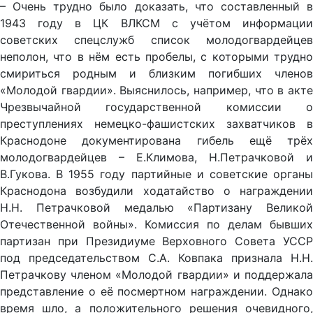
– Очень трудно было доказать, что составленный в
1943 году в ЦК ВЛКСМ с учётом информации
советских спецслужб список мо­лодогвардейцев
неполон, что в нём есть пробелы, с которыми трудно
смириться родным и близким погибших членов
«Молодой гвардии». Выяснилось, например, что в акте
Чрезвычайной государст­венной комиссии о
преступлениях немецко-фашистских захват­чиков в
Краснодоне документирована гибель ещё трёх
молодо­гвардейцев – Е.Климова, Н.Петрачковой и
В.Гукова. В 1955 году партийные и советские ор­ганы
Краснодона возбудили ходатайство о награждении
H.H. Пе­трачковой медалью «Партизану Великой
Отечественной войны». Комиссия по делам бывших
партизан при Президиуме Верховно­го Совета УССР
под председательством С.А. Ковпака признала H.H.
Петрачкову членом «Молодой гвардии» и поддержала
пред­ставление о её посмертном награждении. Однако
время шло, а положительного решения очевидного,