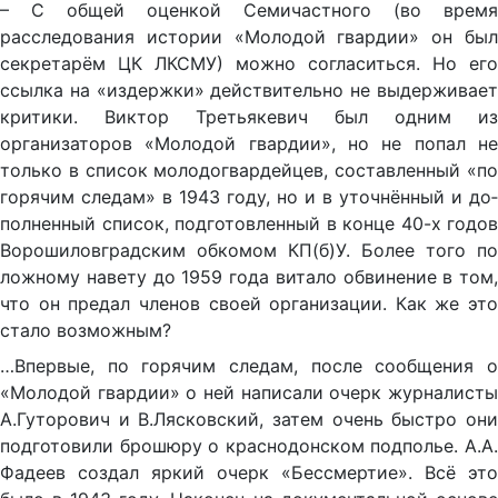
– С общей оценкой Семичастного (во время
расследования истории «Молодой гвардии» он был
секретарём ЦК ЛКСМУ) можно согласиться. Но его
ссылка на «издержки» действительно не выдерживает
критики. Виктор Третьякевич был одним из
организаторов «Молодой гвардии», но не попал не
только в список молодогвардейцев, составленный «по
горячим следам» в 1943 году, но и в уточнённый и до­
полненный список, подготовленный в конце 40-х годов
Ворошилов­градским обкомом КП(б)У. Более того по
ложному навету до 1959 года витало обвинение в том,
что он пре­дал членов своей организации. Как же это
стало возможным?
…Впервые, по горячим следам, после сообщения о
«Молодой гвардии» о ней написали очерк журналисты
А.Гуторович и В.Ляс­ковский, затем очень быстро они
подготовили брошюру о краснодонском подполье. А.А.
Фадеев создал яркий очерк «Бессмертие». Всё это