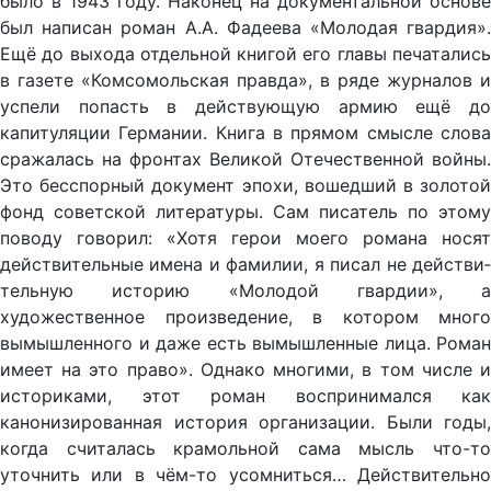
было в 1943 году. Наконец на документальной основе
был написан роман A.A. Фадеева «Молодая гвардия».
Ещё до выхода отдельной книгой его главы печатались
в газете «Комсомольская правда», в ряде журналов и
успели попасть в действующую армию ещё до
капитуляции Германии. Книга в прямом смысле слова
сража­лась на фронтах Великой Отечественной войны.
Это бесспорный документ эпохи, вошедший в золотой
фонд советской литературы. Сам писатель по этому
поводу говорил: «Хотя герои моего рома­на носят
действительные имена и фамилии, я писал не действи­
тельную историю «Молодой гвардии», а
художественное произ­ведение, в котором много
вымышленного и даже есть вымыш­ленные лица. Роман
имеет на это право». Однако многими, в том числе и
историками, этот роман воспринимался как
канонизиро­ванная история организации. Были годы,
когда считалась кра­мольной сама мысль что-то
уточнить или в чём-то усомниться… Действительно