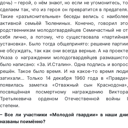
дочь) – герой, о нём знают, но если не угомонитесь, то
сделаем так, что из героя он превратится в предателя.
Такие «разъяснительные» бе­седы велись с наиболее
активной семьёй Тюлениных. Конечно, говорил это
родственникам молодогвардейцев Семичастный не от
себя лично, а потому, что существовала «партийная
установ­ка». Было тогда общепринято: решение партии
не обсуждать, так как они всегда верные. А на проекте
Указа о награждении моло­догвардейцев размашисто
было написано: «За. И.Сталин». Одна подпись и вопрос
решён. Такое было время. И на какое-то вре­мя люди
затихали… Только 14 декабря 1960 года в «Правде»
появилась замет­ка «Отважный сын Краснодона»,
посвящённая посмертному на­граждению Виктора
Третьякевича орденом Отечественной вой­ны I
степени.
– Все ли участники «Молодой гвардии» в наши дни
названы поимённо?