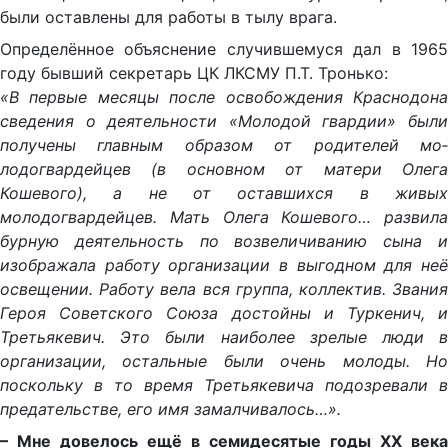
были оставлены для работы в тылу врага.
Определённое объяснение случившемуся дал в 1965
году быв­ший секретарь ЦК ЛКСМУ П.Т. Тронько:
«В первые месяцы по­сле освобождения Краснодона
сведения о деятельности «Моло­дой гвардии» были
получены главным образом от родителей мо­
лодогвардейцев (в основном от матери Олега
Кошевого), а не от оставшихся в живых
молодогвардейцев. Мать Олега Кошевого… развила
бурную деятельность по возвеличиванию сына и
изобра­жала работу организации в выгодном для неё
освещении. Работу вела вся группа, коллектив. Звания
Героя Советского Союза до­стойны и Туркенич, и
Третьякевич. Это были наиболее зрелые люди в
организации, остальные были очень молоды. Но
посколь­ку в то время Третьякевича подозревали в
предательстве, его имя замалчивалось…».
– Мне довелось ещё в семидесятые годы XX века