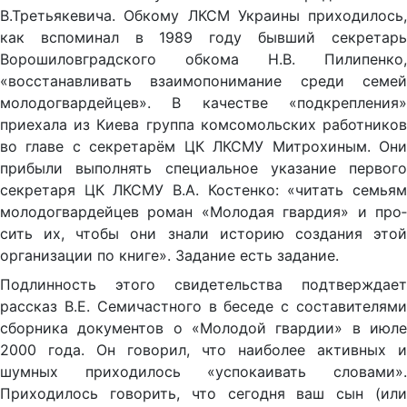
В.Третьякевича. Обкому ЛКСМ Украины приходилось,
как вспоми­нал в 1989 году бывший секретарь
Ворошиловградского обкома Н.В. Пилипенко,
«восстанавливать взаимопонимание среди се­мей
молодогвардейцев». В качестве «подкрепления»
приехала из Киева группа комсомольских работников
во главе с секретарём ЦК ЛКСМУ Митрохиным. Они
прибыли выполнять специаль­ное указание первого
секретаря ЦК ЛКСМУ В.А. Костенко: «чи­тать семьям
молодогвардейцев роман «Молодая гвардия» и про­
сить их, чтобы они знали историю создания этой
организации по книге». Задание есть задание.
Подлинность этого свидетельства подтверждает
расска­з В.Е. Семичастного в беседе с составителями
сборника до­кументов о «Молодой гвардии» в июле
2000 года. Он говорил, что наиболее активных и
шумных приходилось «успокаивать слова­ми».
Приходилось говорить, что сегодня ваш сын (или