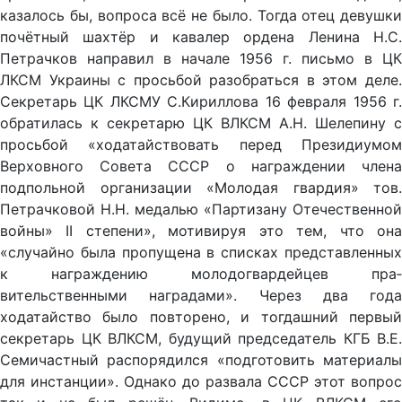
казалось бы, вопроса всё не было. Тогда отец девушки
почётный шахтёр и кавалер ордена Ленина Н.С.
Петрачков направил в начале 1956 г. письмо в ЦК
ЛКСМ Украины с просьбой разобраться в этом деле.
Секретарь ЦК ЛКСМУ С.Кириллова 16 февраля 1956 г.
обратилась к секрета­рю ЦК ВЛКСМ А.Н. Шелепину с
просьбой «ходатайствовать пе­ред Президиумом
Верховного Совета СССР о награждении чле­на
подпольной организации «Молодая гвардия» тов.
Петрачко­вой H.H. медалью «Партизану Отечественной
войны» II степени», мотивируя это тем, что она
«случайно была пропущена в списках представленных
к награждению молодогвардейцев пра­
вительственными наградами». Через два года
ходатайство было по­вторено, и тогдашний первый
секретарь ЦК ВЛКСМ, будущий председатель КГБ В.Е.
Семичастный распорядился «подготовить материалы
для инстанции». Однако до развала СССР этот воп­рос