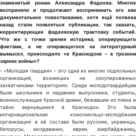
знаменитый роман Александра Фадеева. Многие
восприняли и продолжают воспринимать его как
документальное повествование, хотя ещё полвека
назад стали появляться публикации, так сказать,
корректирующие фадеевскую трактовку событий.
Что же с точки зрения историка, оперирующего
фактами, а не опирающегося на литературный
вымысел, происходило «в Краснодоне –
в грозно
зареве войны»?
– «Молодая гвардия» – это одна из многих подполь­ных
организаций, возникших на оккупированных
захватчиками территориях. Среди молодогвардейцев
были школьники и недавние выпускники, студенты,
военнослужащие Красной армии, бежавшие из плена и
тайно вернувшиеся в Краснодон. Это была
интернациональная комсомольцо-молодёжная
организация: в её составе были русские, украинцы,
белорусы, молдаванин, евреи, азербайджанец,