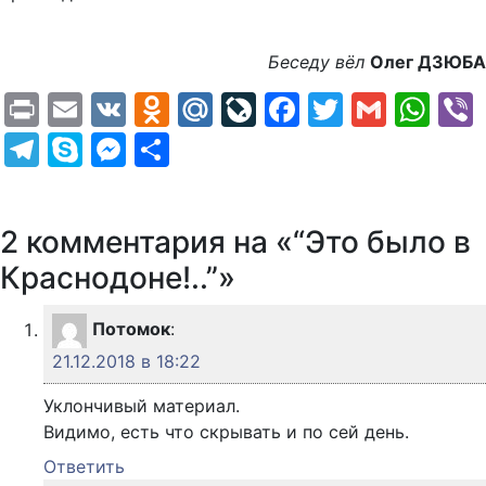
Беседу вёл
Олег ДЗЮБА
Print
Email
VK
Odnoklassniki
Mail.Ru
LiveJournal
Facebook
Twitter
Gmail
Wh
Telegram
Skype
Messenger
Отправить
2 комментария на «“Это было в
Краснодоне!..”»
Потомок
:
21.12.2018 в 18:22
Уклончивый материал.
Видимо, есть что скрывать и по сей день.
Ответить