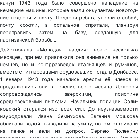
канун 1943 года было совершено напа­дение на
немецкие машины, которые везли оккупантам новогод­
ние подарки и почту. Подарки ребята унесли с собой,
почту со­жгли, а остальное спрятали, планируя
переправить затем на базу, созданную для
партизанской борьбы…
Действовала «Молодая гвардия» всего несколько
месяцев, причём привлекала она внимание не только
немцев, но и контрразведок итальянцев и румынов,
вместе с гитлеровцами орудовавших тогда в Донбассе.
1 января 1943 года начались аресты её членов и
продолжались они в течение всего месяца. Допросы
сопровождались звер­скими, поистине
средневековыми пытками. Начальник полиции Соли­
ковский старался изо всех сил. До неузнаваемости
изуродовали Ивана Земнухова. Евгения Мошкова
обливали водой, выводили на улицу, потом оттаивали
на печке и вели на допрос. Сергею Тюленину