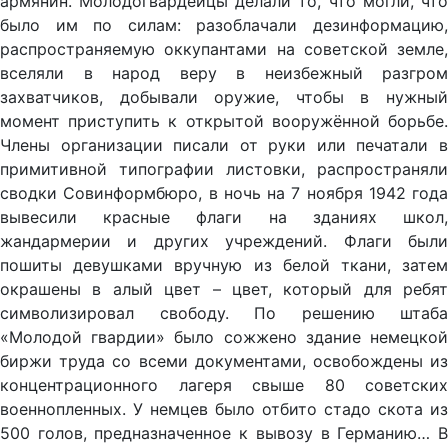
армянин. Молодогвардейцы делали то, что могли, что
было им по силам: разоблачали дезинформацию,
распространяемую оккупантами на советской земле,
вселяли в на­род веру в неизбежный разгром
захватчиков, добывали ору­жие, чтобы в нужный
момент приступить к открытой воору­жённой борьбе.
Члены организации писали от руки или печа­тали в
примитивной типографии листовки, распространяли
сводки Совинформбюро, в ночь на 7 ноября 1942 года
вывесили красные флаги на зданиях школ,
жандармерии и других учре­ждений. Флаги были
пошиты девушками вручную из белой ткани, затем
окрашены в алый цвет – цвет, который для ребят
символизировал свободу. По решению штаба
«Молодой гвардии» было сожжено зда­ние немецкой
биржи труда со всеми документами, освобождены из
концентрационного лагеря свыше 80 советских
военноплен­ных. У немцев было отбито стадо скота из
500 голов, предназначенное к вывозу в Германию… В