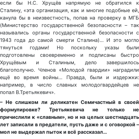
если бы Н.С. Хрущёв напря­мую не обратился к
Сталину, «эта организация, как и многие по­добные ей,
канула бы в неизвестность, попав на проверку в МГБ
(Министерство государственной безопасности – так
называ­лись органы государственной безопасности с
1943 года до самой смерти Сталина)… И это могло
тянуться годами! Но поскольку указы были
подготовлены своевременно и подписаны быстро
Хрущё­вым и Сталиным, дело завершилось
благополучно. Членов «Молодой гвардии» наградили
ещё во время войны… Правда, были и издержки:
например, в число славных моло­догвардейцев не
попал В.Третьякевич».
– Не слишком ли деликатен Семичастный в своей
формулировке? Третьякевича не только не
причислили к «славным», но и на целых шестнадцать
лет записали в предатели, пусть даже и с оговоркой –
мол не выдержал пыток и всё рассказал…