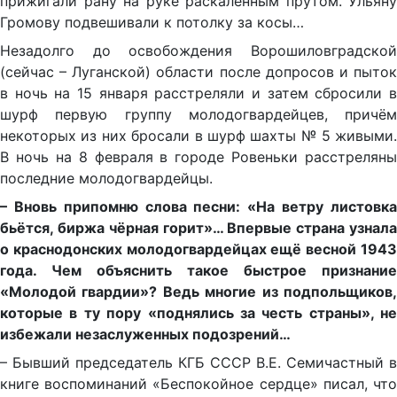
прижигали рану на руке раскалённым прутом. Ульяну
Громову подвешивали к потолку за косы…
Незадолго до освобождения Ворошиловградской
(сейчас – Луганской) области после допросов и пыток
в ночь на 15 января расстреля­ли и затем сбросили в
шурф первую группу молодогвардейцев, причём
некоторых из них бросали в шурф шахты № 5 живыми.
В ночь на 8 февраля в городе Ровеньки расстреляны
последние молодогвардейцы.
– Вновь припомню слова песни: «На ветру листовка
бьётся, биржа чёрная горит»… Впервые страна узнала
о краснодонских молодогвардейцах ещё вес­ной 1943
года. Чем объяснить такое быстрое признание
«Молодой гвардии»? Ведь многие из подпольщиков,
которые в ту пору «поднялись за честь страны», не
избежали незаслуженных подозрений…
– Бывший председатель КГБ СССР В.Е. Семичастный в
книге воспоминаний «Беспокойное сердце» писал, что