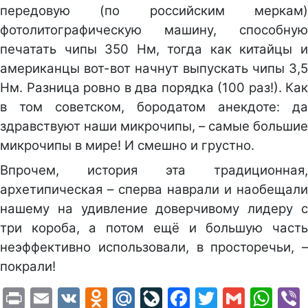
передовую (по российским меркам)
фотолитографическую машину, способную
печатать чипы 350 Нм, тогда как китайцы и
американцы вот-вот начнут выпускать чипы 3,5
Нм. Разница ровно в два порядка (100 раз!). Как
в том советском, бородатом анекдоте: да
здравствуют наши микрочипы, – самые большие
микрочипы в мире! И смешно и грустно.
Впрочем, история эта традиционная,
архетипическая – сперва наврали и наобещали
нашему на удивление доверчивому лидеру с
три короба, а потом ещё и большую часть
неэффективно использовали, в просторечьи, –
покрали!
Print
Email
VK
Odnoklassniki
Mail.Ru
LiveJournal
Facebook
Twitter
Gmail
Wh