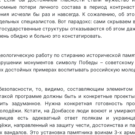
ромные потери личного состава в период контрнаст
ния исчезли бы раз и навсегда. К сожалению, об эт
дельных специалистов. Вот парадокс: сами скрываем
е государственные структуры отказываются об этом да
ень обидно и больно это констатировать.
идеологическую работу по стиранию исторической памя
зрушении монументов символу Победы – советскому 
ких достойных примерах воспитывать российскую моло
езопасности, то, видимо, составляющим элементом 
такой программе должны быть и конкретные проекты,
ть задуманное. Нужна конкретная готовность про
олодёжи. Кстати, на Донбассе люди воюют и умирают
амцев есть адекватный ответ полякам и украинц
ёжи, направленный на защиту чести, достоинства и п
х вандалов. Это установка памятника воинам 3-х арм