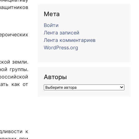
защитников
Мета
Войти
Лента записей
героических
Лента комментариев
WordPress.org
ской земли.
ной группы.
Авторы
 российской
ать как от
дливости к
ивизии при