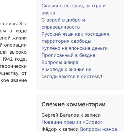
Сказки о сегодня, завтра и
вчера
С верой в добро и
а воины 3-х
справедливость
тем в ходе
Русский язык как последняя
ценой жизни
территория свободы
ой операции
Куплено на японские деньги
ыли высоко
Прописанный в бездне
1942 года,
Вопросы жанра
 героически
У молодых знания не
уществу, от
складываются в систему!
окое звание
Свежие комментарии
Сергей Баталов
к записи
Новации премии «Слово»
Фёдор
к записи
Вопросы жанра