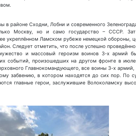
твом.
квы в районе Сходни, Лобни и современного Зеленоград
лько Москву, но и само государство – СССР. За
анее укреплённом Ламском рубеже немецкой обороны, 
йон. Следует отметить, что после успешно проведённ
 мужество и массовый героизм воинов 3-х армий б
их событий, произошедших на другом фронте в июле 
ерховного Главнокомандующего, все воины 3-х армий,
му забвению, в котором находятся до сих пор. По с
аются главные герои, заслужившие Волоколамску выс