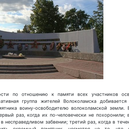
ости по отношению к памяти всех участников ос
иативная группа жителей Волоколамска добивается
мятника воину-освободителю волоколамской земли. 
вый раз, когда их по-человечески не похоронили; в
в несправедливом забвении; третий раз, когда в тече
вить скромный памятник, несмотря на то, что 