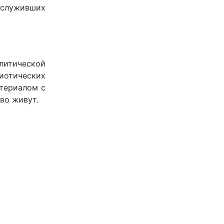
аслуживших
литической
иотических
атериалом с
во живут.