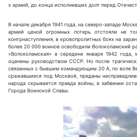
х армий, до конца исполнивших долг перед Отечес
В начале декабря 1941 года, на северо-западе Мос
армий ценой огромных потерь отстояли не то
контрнаступления, в кровопролитных боях на зар
более 20 000 воинов освободили Волоколамский ра
«Волоколамская» в середине января 1942 года,
оценены руководством СССР. Но после трагическ
связанных с бывшим командующим 20 А, по воле В
сражавшиеся под Москвой, преданы несправедливо
народа скрывается правда войны, в забвении ост
Города Воинской Славы.