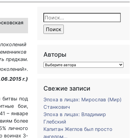
Найти:
осковская
 поколений
ременников
Авторы
ть предкам.
поколений».
.06.2015 г.)
Свежие записи
й битвы под
Эпоха в лицах: Мирослав (Мир)
итные бои,
Станкович
41 – январе
Эпоха в лицах: Владимир
твиям более
Глебский
95% личного
Капитан Жеглов был просто
о воинах 3-
ангелом…