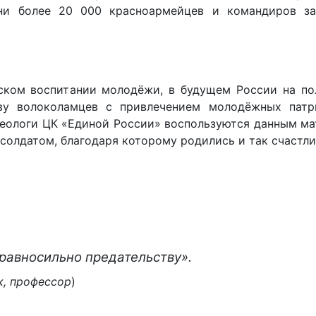
зни более 20 000 красноармейцев и командиров з
еском воспитании молодёжи, в будущем России на по
ву волоколамцев с привлечением молодёжных патр
деологи ЦК «Единой России» воспользуются данным м
солдатом, благодаря которому родились и так счастли
 равносильно предательству».
к, профессор
)