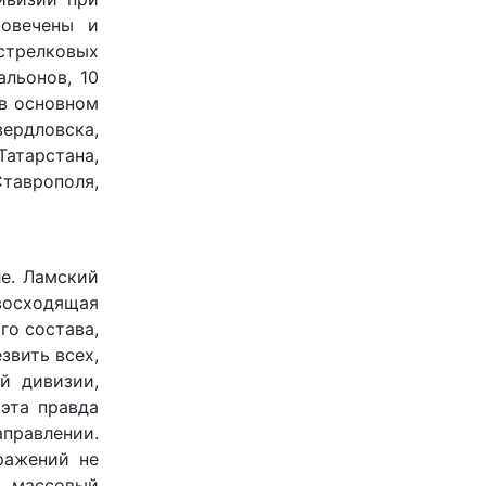
ковечены и
 стрелковых
альонов, 10
 в основном
ердловска,
Татарстана,
Ставрополя,
е. Ламский
восходящая
го состава,
звить всех,
й дивизии,
эта правда
равлении.
ражений не
и массовый