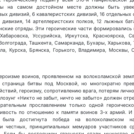
авы на самом достойном месте должны быть уве
вых дивизий, 6 кавалеристских дивизий, 16 отдельных
я дивизия, 14 артеллеристских полков, 12 лыжных бат
нские отряды. Эти героические части формировались
абаровска, Уссурийска, Иркутска, Красноярска, Св
Волгограда, Ташкента, Самарканда, Бухары, Харькова, 
ла, Курска, Брянска, Горького, Владимира, Москвы, 
ероизме воинов, проявленном на волоколамской земл
 страница битвы под Москвой, но многократно пре
ствий, героизму, сопротивлению врага, потерям лично
озунг «Никто не забыт, ничто не забыто» должен отре
ирательным прославлением только одной героическо
ивость по отношению к памяти воинов 3-х армий. И 
была достигнута победа на волоколамском нап
и честных, принципиальных мемуаров участников с
й. Если бы достоянием гласности стали мужество 