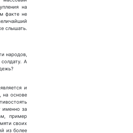
упления на
ом факте не
 величайший
же слышать.
ти народов,
солдату. А
дежь?
является и
 на основе
тивостоять
 именно за
ам, пример
амяти своих
ий из более