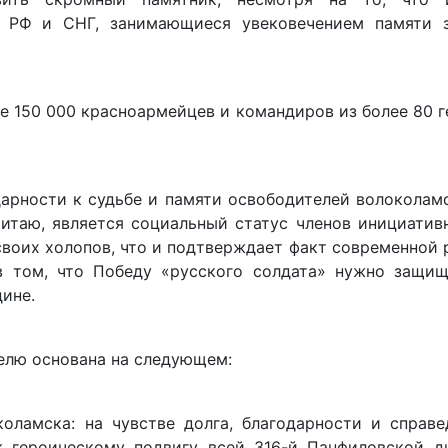
и РФ и СНГ, занимающиеся увековечением памяти 
ее 150 000 красноармейцев и командиров из более 80 
дарности к судьбе и памяти освободителей волоколам
итаю, является социальный статус членов инициатив
своих холопов, что и подтверждает факт современной
в том, что Победу «русского солдата» нужно защищ
дине.
елю основана на следующем:
ламска: на чувстве долга, благодарности и справе
к героическому подвигу всей 316-й Панфиловской д