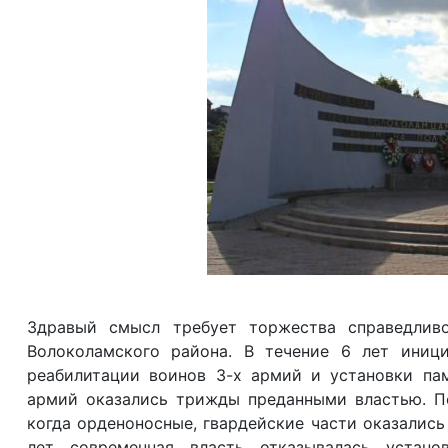
Здравый смысл требует торжества справедлив
Волоколамского района. В течение 6 лет иниц
реабилитации воинов 3-х армий и установки па
армий оказались трижды преданными властью. Пер
когда орденоносные, гвардейские части оказались 
лет современная власть отказывалась устано