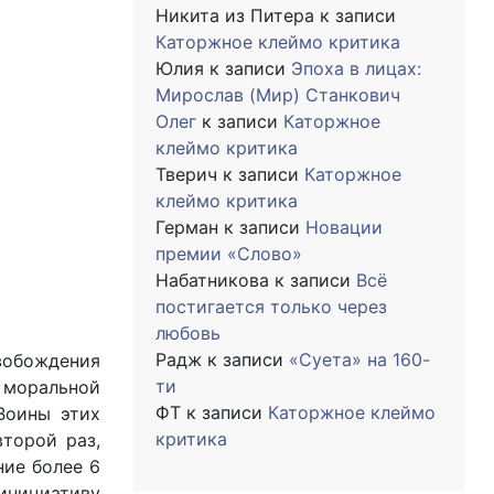
Никита из Питера
к записи
Каторжное клеймо критика
Юлия
к записи
Эпоха в лицах:
Мирослав (Мир) Станкович
Олег
к записи
Каторжное
клеймо критика
Тверич
к записи
Каторжное
клеймо критика
Герман
к записи
Новации
премии «Слово»
Набатникова
к записи
Всё
постигается только через
любовь
Радж
к записи
«Суета» на 160-
вобождения
ти
 моральной
ФТ
к записи
Каторжное клеймо
Воины этих
критика
торой раз,
ние более 6
инициативу