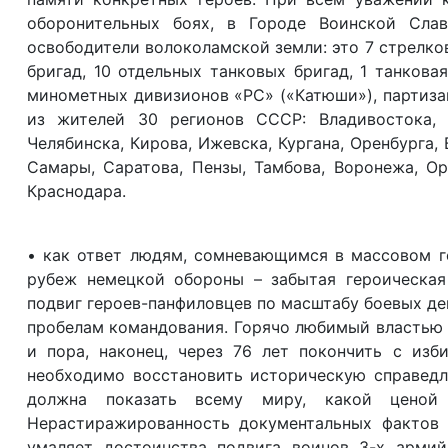
оборонительных боях, в Городе Воинской Сл
освободители волоколамской земли: это 7 стрелко
бригад, 10 отдельных танковых бригад, 1 танкова
минометных дивизионов «РС» («Катюши»), партиза
из жителей 30 регионов СССР: Владивостока, Х
Челябинска, Кирова, Ижевска, Кургана, Оренбурга, 
Самары, Саратова, Пензы, Тамбова, Воронежа, Ор
Краснодара.
• как ответ людям, сомневающимся в массовом г
рубеж немецкой обороны – забытая героическая
подвиг героев-панфиловцев по масштабу боевых дей
пробелам командования. Горячо любимый властью л
и пора, наконец, через 76 лет покончить с изб
необходимо восстановить историческую справедл
должна показать всему миру, какой ценой 
Нерастиражированность документальных фактов 
умаляет достоинства подвига воинов 3-х арми