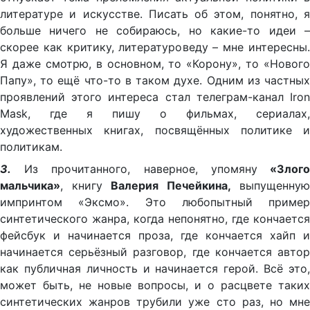
литературе и искусстве. Писать об этом, понятно, я
больше ничего не собираюсь, но какие-то идеи –
скорее как критику, литературоведу – мне интересны.
Я даже смотрю, в основном, то «Корону», то «Нового
Папу», то ещё что-то в таком духе. Одним из частных
проявлений этого интереса стал телеграм-канал Iron
Mask, где я пишу о фильмах, сериалах,
художественных книгах, посвящённых политике и
политикам.
3.
Из прочитанного, наверное, упомяну
«Злог
мальчика»
, книгу
Валерия Печейкина,
выпущенную
импринтом «Эксмо». Это любопытный пример
синтетического жанра, когда непонятно, где кончается
фейсбук и начинается проза, где кончается хайп и
начинается серьёзный разговор, где кончается автор
как публичная личность и начинается герой. Всё это,
может быть, не новые вопросы, и о расцвете таких
синтетических жанров трубили уже сто раз, но мне