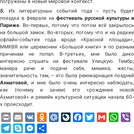
погружены в новый мировой контекст.
5.
Из литературных событий года – пусть будет
поездка в феврале на
фестиваль русской культуры 
Париже
. Во-первых, потому что потом всё закрылось
на большой замок. Во-вторых, потому что и на редкие
офлайн-события года вроде «Красной площади»,
ММКВЯ или церемонии «Большой книги» я по разным
причинам не попал. В-третьих, мне было дико
интересно слушать на фестивале Улицкую. Тембр,
манера речи и подачи себя, мимика, жесты,
значительность тем, – это была реинкарнация поздней
Ахматовой,
и мне было очень интересно наблюдать,
как (почему и зачем) это «рождение новой
Ахматовой» и ремейк культурной ситуации начала 60-
х происходит.
Print
Email
VK
Odnoklassniki
Mail.Ru
LiveJournal
Facebook
Twitter
Gmail
Wh
Telegram
Skype
Messenger
Отправить