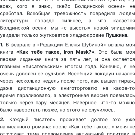
всех, кого я знаю, «кейс Болдинской осени» не
сработал. Всеобщая тревожность повредила людям
литературы гораздо сильнее, а что касается
Болдинской осени, мы «с высоты» новой эпидемии
увидели только жутковатое хладнокровие
Пушкина.
1.
В феврале в «Редакции Елены Шубиной» вышла моя
книга
«Как тебе такое, Iron Mask?»
. Это была моя
первая изданная книга за пять лет, и она остаётся
главным «писательским» итогом года. Конечно, я не
очень доволен её судьбой. Всеобщий локдаун начался
через несколько недель после того, как вышел тираж,
даже дистанционную книготорговлю на какое-то
время парализовало, а электронная версия появилась
только через пару месяцев. Наверное, что-то можно
было наверстать позже, но этого не случилось.
2.
Каждый писатель проживает долгое эхо уж
написанного романа: после «Как тебе такое…» меня не
отпускает тема преломления актуальной политики в