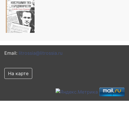
Email:
litrossia@litrossia.ru
На карте