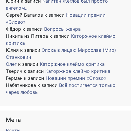
Юрий
к записи
Капитан Жеглов был просто
ангелом…
Сергей Баталов
к записи
Новации премии
«Слово»
Фёдор
к записи
Вопросы жанра
Никита из Питера
к записи
Каторжное клеймо
критика
Юлия
к записи
Эпоха в лицах: Мирослав (Мир)
Станкович
Олег
к записи
Каторжное клеймо критика
Тверич
к записи
Каторжное клеймо критика
Герман
к записи
Новации премии «Слово»
Набатникова
к записи
Всё постигается только
через любовь
Мета
Войти