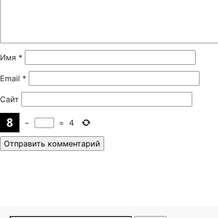
Имя
*
Email
*
Сайт
−
=
4