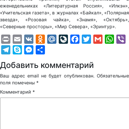
еженедельниках «Литературная Россия», «Илкэн»,
«Учительская газета», в журналах «Байкал», «Полярная
звезда», «Розовая чайка», «Знамя», «Октябрь»,
«Северные просторы», «Мир Севера», «Эринтур».
Print
Email
VK
Odnoklassniki
Mail.Ru
LiveJournal
Facebook
Twitter
Gmail
Wh
Telegram
Skype
Messenger
Отправить
Добавить комментарий
Ваш адрес email не будет опубликован.
Обязательные
поля помечены
*
Комментарий
*