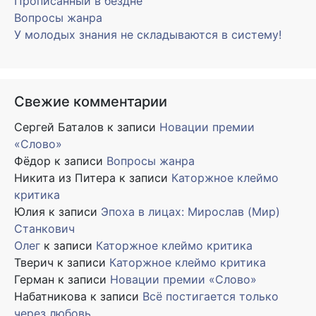
Прописанный в бездне
Вопросы жанра
У молодых знания не складываются в систему!
Свежие комментарии
Сергей Баталов
к записи
Новации премии
«Слово»
Фёдор
к записи
Вопросы жанра
Никита из Питера
к записи
Каторжное клеймо
критика
Юлия
к записи
Эпоха в лицах: Мирослав (Мир)
Станкович
Олег
к записи
Каторжное клеймо критика
Тверич
к записи
Каторжное клеймо критика
Герман
к записи
Новации премии «Слово»
Набатникова
к записи
Всё постигается только
через любовь