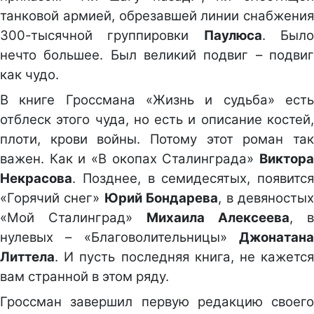
танковой армией, обрезавшей линии снабжения
300-тысячной группировки
Паулюса
. Был
нечто большее. Был великий подвиг – подвиг
как чудо.
В книге Гроссмана «Жизнь и судьба» есть
отблеск этого чуда, но есть и описание костей,
плоти, крови войны. Потому этот роман так
важен. Как и «В окопах Сталинграда»
Виктора
Некрасова
. Позднее, в семидесятых, появится
«Горячий снег»
Юрий Бондарева
, в девяносты
«Мой Сталинград»
Михаила Алексеева
, в
нулевых – «Благоволительницы»
Джонатана
Литтела
. И пусть последняя книга, не кажется
вам странной в этом ряду.
Гроссман завершил первую редакцию своего