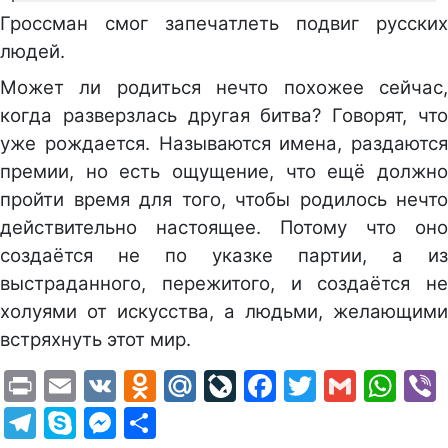
Гроссман смог запечатлеть подвиг русских
людей.
Может ли родиться нечто похожее сейчас,
когда разверзлась другая битва? Говорят, что
уже рождается. Называются имена, раздаются
премии, но есть ощущение, что ещё должно
пройти время для того, чтобы родилось нечто
действительно настоящее. Потому что оно
создаётся не по указке партии, а из
выстраданного, пережитого, и создаётся не
холуями от искусства, а людьми, желающими
встряхнуть этот мир.
Print
Email
VK
Odnoklassniki
Mail.Ru
LiveJournal
Facebook
Twitter
Gmail
Wh
Telegram
Skype
Messenger
Отправить