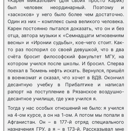
«Карен Микаэлович (для своих просто Карик)
был человек неординарный. Поэтому и
«заскоков» у него было более чем достаточно.
Один из них – комплекс сына великого человека.
Карен постоянно пытался доказать, что он и без
отца, автора музыки к «Семнадцати мгновениям
весны» и «Иронии судьбы», кое-чего стоит. Как-
то раз поспорил со своей девушкой, что в два
счёта бросит философский факультет МГУ, на
котором учился после школы. И бросил. Сперва
поехал в Тюмень нефть искать. Вернулся, пришёл
в военкомат и сказал, что хочет в ВДВ. Окончил
десантную учебку в Прибалтике и написал
рапорт на поступление в Рязан­ское воздушно-
десантное училище, где уже учился я.
Тогда у нас особых отношений не было: я учился
на 4-ом курсе, а он на 1-ом. А потом мы попали в
Афганистан. Он – в 177-й отряд специального
назначения ГРУ, а я – в 173-й. Рассказывал мне