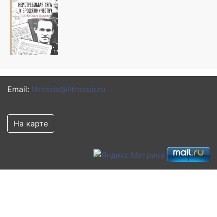
Email:
litrossia@litrossia.ru
На карте