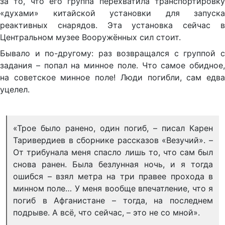
за то, что его группа перехватила транспортировку
«духами» китайской установки для запуска
реактивных снарядов. Эта установка сейчас в
Центральном музее Вооружённых сил стоит.
Бывало и по-другому: раз возвращался с группой с
задания – попал на минное поле. Что самое обидное,
на советское минное поле! Люди погибли, сам едва
уцелел.
«Трое было ранено, один погиб, – писал Карен
Таривердиев в сборнике рассказов «Везучий». –
От трибунала меня спасло лишь то, что сам был
снова ранен. Была безлунная ночь, и я тогда
ошибся – взял метра на три правее прохода в
минном поле… У меня вообще впечатление, что я
погиб в Афганистане – тогда, на последнем
подрыве. А всё, что сейчас, – это не со мной».