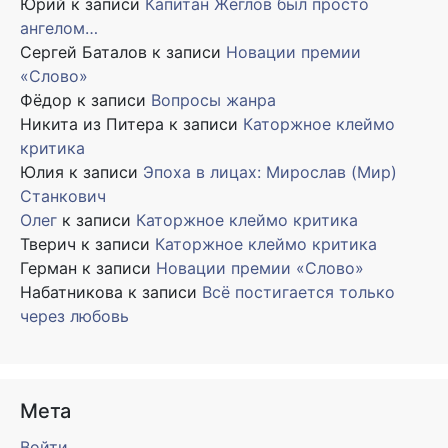
Юрий
к записи
Капитан Жеглов был просто
ангелом…
Сергей Баталов
к записи
Новации премии
«Слово»
Фёдор
к записи
Вопросы жанра
Никита из Питера
к записи
Каторжное клеймо
критика
Юлия
к записи
Эпоха в лицах: Мирослав (Мир)
Станкович
Олег
к записи
Каторжное клеймо критика
Тверич
к записи
Каторжное клеймо критика
Герман
к записи
Новации премии «Слово»
Набатникова
к записи
Всё постигается только
через любовь
Мета
Войти