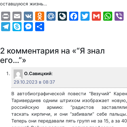
оставшуюся жизнь…
Print
Email
VK
Odnoklassniki
Mail.Ru
LiveJournal
Facebook
Twitter
Gmail
Wh
Telegram
Skype
Messenger
Отправить
2 комментария на «“Я знал
его…”»
О.Савицкий
:
29.10.2023 в 08:37
В автобиографической повести “Везучий” Карен
Таривердиев одним штрихом изображает новую,
российскую армию: “радистов заставляли
таскать кирпичи, и они “забивали” себе пальцы.
Теперь они передавали пять групп не за 15, а за 40