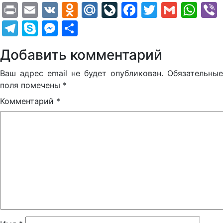
Print
Email
VK
Odnoklassniki
Mail.Ru
LiveJournal
Facebook
Twitter
Gmail
Wh
Telegram
Skype
Messenger
Отправить
Добавить комментарий
Ваш адрес email не будет опубликован.
Обязательные
поля помечены
*
Комментарий
*