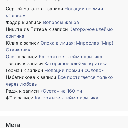
Сергей Баталов
к записи
Новации премии
«Слово»
Фёдор
к записи
Вопросы жанра
Никита из Питера
к записи
Каторжное клеймо
критика
Юлия
к записи
Эпоха в лицах: Мирослав (Мир)
Станкович
Олег
к записи
Каторжное клеймо критика
Тверич
к записи
Каторжное клеймо критика
Герман
к записи
Новации премии «Слово»
Набатникова
к записи
Всё постигается только
через любовь
Радж
к записи
«Суета» на 160-ти
ФТ
к записи
Каторжное клеймо критика
Мета