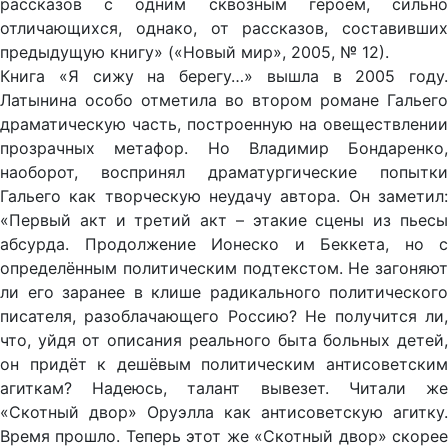
рассказов с одним сквозным героем, сильно
отличающихся, однако, от рассказов, составивших
предыдущую книгу» («Новый мир», 2005, № 12).
Книга «Я сижу на берегу…» вышла в 2005 году.
Латынина особо отметила во втором романе Гальего
драматическую часть, построенную на овеществлении
прозрачных метафор. Но Владимир Бондаренко,
наоборот, воспринял драматургические попытки
Гальего как творческую неудачу автора. Он заметил:
«Первый акт и третий акт – этакие сцены из пьесы
абсурда. Продолжение Ионеско и Беккета, но с
определённым политическим подтекстом. Не загоняют
ли его заранее в клише радикального политического
писателя, разоблачающего Россию? Не получится ли,
что, уйдя от описания реального быта больных детей,
он придёт к дешёвым политическим антисоветским
агиткам? Надеюсь, талант вывезет. Читали же
«Скотный двор» Оруэлла как антисоветскую агитку.
Время прошло. Теперь этот же «Скотный двор» скорее