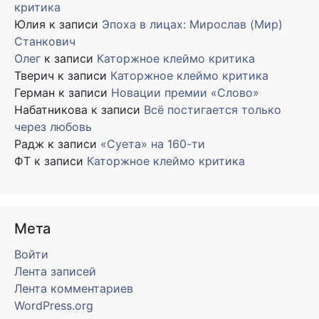
критика
Юлия
к записи
Эпоха в лицах: Мирослав (Мир)
Станкович
Олег
к записи
Каторжное клеймо критика
Тверич
к записи
Каторжное клеймо критика
Герман
к записи
Новации премии «Слово»
Набатникова
к записи
Всё постигается только
через любовь
Радж
к записи
«Суета» на 160-ти
ФТ
к записи
Каторжное клеймо критика
Мета
Войти
Лента записей
Лента комментариев
WordPress.org