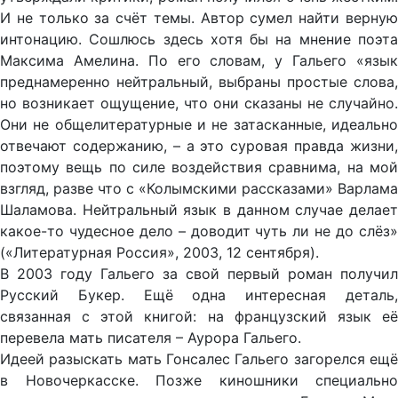
И не только за счёт темы. Автор сумел найти верную
интонацию. Сошлюсь здесь хотя бы на мнение поэта
Максима Амелина. По его словам, у Гальего «язык
преднамеренно нейтральный, выбраны простые слова,
но возникает ощущение, что они сказаны не случайно.
Они не общелитературные и не затасканные, идеально
отвечают содержанию, – а это суровая правда жизни,
поэтому вещь по силе воздействия сравнима, на мой
взгляд, разве что с «Колымскими рассказами» Варлама
Шаламова. Нейтральный язык в данном случае делает
какое-то чудесное дело – доводит чуть ли не до слёз»
(«Литературная Россия», 2003, 12 сентября).
В 2003 году Гальего за свой первый роман получил
Русский Букер. Ещё одна интересная деталь,
связанная с этой книгой: на французский язык её
перевела мать писателя – Аурора Гальего.
Идеей разыскать мать Гонсалес Гальего загорелся ещё
в Новочеркасске. Позже киношники специально