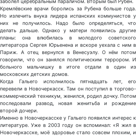
заболел церебральным параличом. Вторым был Рубен.
Кремлёвские врачи боролись за Рубена больше года.
Но излечить внука лидера испанских коммунистов у
них не получилось. Надо было определяться, что
делать дальше. Однако у матери появились другие
планы: она влюбилась в молодого советского
литератора Сергея Юрьенена и вскоре уехала с ним в
Париж. А отец вернулся в Венесуэлу. О нём потом
говорили, что он занялся политическим террором. И
больного мальчишку в итоге отдали в один из
московских детских домов.
Когда Гальего исполнилось пятнадцать лет, его
перевели в Новочеркасск. Там он поступил в торгово-
коммерческий техникум, женился, родил дочку. Потом
последовали развод, новая женитьба и рождение
второй дочери.
Именно в Новочеркасске у Гальего появился интерес к
литературе. Уже в 2003 году он вспоминал: «Я жил в
Новочеркасске, моё здоровье стало совсем плохим, и