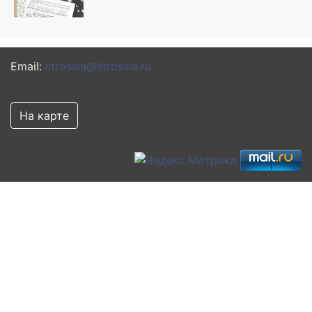
Email:
litrossia@litrossia.ru
На карте