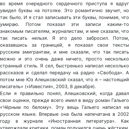
во время очередного сердечного приступа я вдруг
увидел буквы на потолке. Это романтично звучит, но
так было. И я стал записывать эти буквы, понимая, что
умираю. Потом показал эти записи каким-то
знакомым писателям, журналистам, и мне сказали, что
так писать нельзя. Я это дело забросил. Потом,
оказавшись за границей, я показал свои тексты
русским эмигрантам, и мне сказали, что так писать
можно и это очень даже ничего, просто несколько
странный стиль. Я сел, быстренько написал несколько
рассказов и сделал передачу на радио «Свобода». А
потом мне Юз Алешковский сказал, что я – настоящий
писатель» («Известия», 2003, 8 декабря).
Если я правильно понял, Алешковский, когда давал
свои оценки, прежде всего имел в виду роман Гальего
«Чёрным по белому». Эту вещь Гальего написал на
русском языке. Впервые она была напечатана в 2002
году в журнале «Иностранная литература». Как
утверждали критики, роман получился очень жёстким.