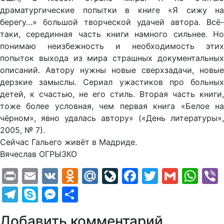
драматургические попытки в книге «Я сижу на
берегу…» большой творческой удачей автора. Всё-
таки, серединная часть книги намного сильнее. Но
понимаю неизбежность и необходимость этих
попыток выхода из мира страшных документальных
описаний. Автору нужны новые сверхзадачи, новые
дерзкие замыслы. Сериал ужастиков про больных
детей, к счастью, не его стиль. Вторая часть книги,
тоже более условная, чем первая книга «Белое на
чёрном», явно удалась автору» («День литературы»,
2005, № 7).
Сейчас Гальего живёт в Мадриде.
Вячеслав ОГРЫЗКО
Print
Email
VK
Odnoklassniki
Mail.Ru
LiveJournal
Facebook
Twitter
Gmail
Wh
Telegram
Skype
Messenger
Отправить
Добавить комментарий