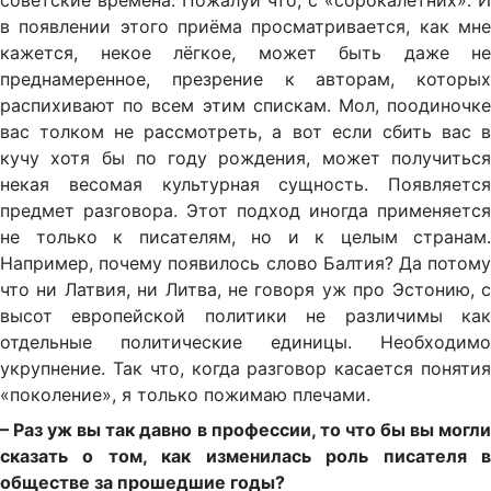
советские времена. Пожалуй что, с «сорокалетних». И
в появлении этого приёма просматривается, как мне
кажется, некое лёгкое, может быть даже не
преднамеренное, презрение к авторам, которых
распихивают по всем этим спискам. Мол, поодиночке
вас толком не рассмотреть, а вот если сбить вас в
кучу хотя бы по году рождения, может получиться
некая весомая культурная сущность. Появляется
предмет разговора. Этот подход иногда применяется
не только к писателям, но и к целым странам.
Например, почему появилось слово Балтия? Да потому
что ни Латвия, ни Литва, не говоря уж про Эстонию, с
высот европейской политики не различимы как
отдельные политические единицы. Необходимо
укрупнение. Так что, когда разговор касается понятия
«поколение», я только пожимаю плечами.
– Раз уж вы так давно в профессии, то что бы вы могли
сказать о том, как изменилась роль писателя в
обществе за прошедшие годы?