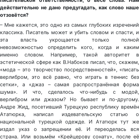
писательской ответственности, о весе слова. Нам
действительно не дано предугадать, как слово наше
отзовётся?
– Мне кажется, это одно из самых глубоких изречений
классика. Писатель может и убить словом и спасти, и
эта власть укрощается только полной
невозможностью определить кого, когда и каким
именно словом. Например, такой авторитет в
эстетической сфере как В.Набоков писал, что, скажем,
«мода – это творчество посредственностей», «писать
верлибром, это всё равно, что играть в теннис без
сетки», а «джаз – самая распространённая форма
шума». И что, сделалось что-нибудь с модой,
верлибром или джазом? Но бывает и по-другому.
Андре Жид, посетивший Турецкую республику времён
Ататюрка, написал издевательскую статью о
национальной турецкой одежде. И Ататюрк тут же
издал указ о запрещении её. И переоделась вся
страна. Или возьмём «Крейцерову сонату», после её