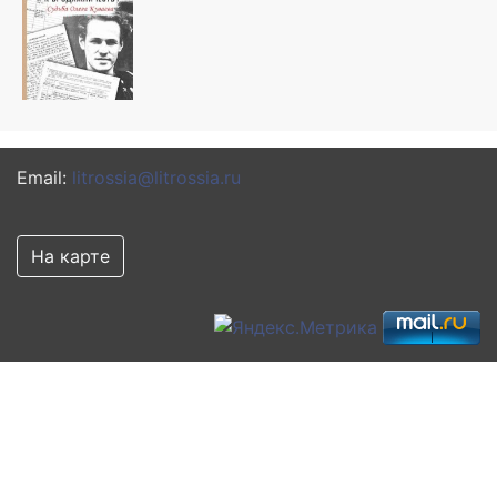
Email:
litrossia@litrossia.ru
На карте