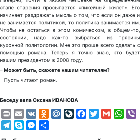
Наверно, почти в любом человеке на определённом
этапе старения просыпается «пикейный жилет». Его
начинает раздражать мысль о том, что если он даже и
не занимается политикой, то политика занимается им.
Чтобы не остаться в этом комическом, в общем-то,
состоянии, надо как-то выбраться из трясины
кухонной политологии. Мне это проще всего сделать с
помощью романа. Теперь я точно знаю, кто будет
нашим президентом в 2008 году.
– Может быть, скажете нашим читателя
м?
– Пусть читают роман.
Беседу вела Оксана ИВАНОВА
Print
Email
VK
Odnoklassniki
Mail.Ru
LiveJournal
Facebook
Twitter
Gmail
Wh
Telegram
Skype
Messenger
Отправить