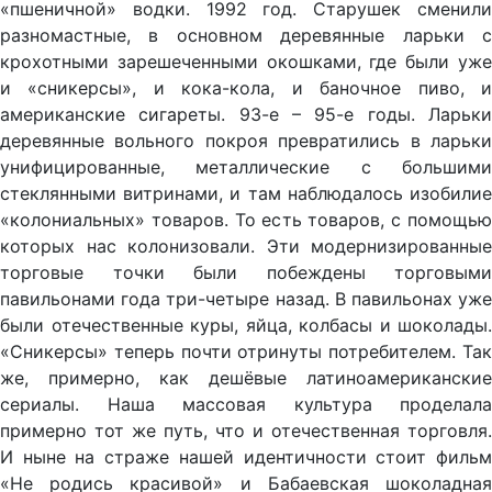
«пшеничной» водки. 1992 год. Старушек сменили
разномастные, в основном деревянные ларьки с
крохотными зарешеченными окошками, где были уже
и «сникерсы», и кока-кола, и баночное пиво, и
американские сигареты. 93-е – 95-е годы. Ларьки
деревянные вольного покроя превратились в ларьки
унифицированные, металлические с большими
стеклянными витринами, и там наблюдалось изобилие
«колониальных» товаров. То есть товаров, с помощью
которых нас колонизовали. Эти модернизированные
торговые точки были побеждены торговыми
павильонами года три-четыре назад. В павильонах уже
были отечественные куры, яйца, колбасы и шоколады.
«Сникерсы» теперь почти отринуты потребителем. Так
же, примерно, как дешёвые латиноамериканские
сериалы. Наша массовая культура проделала
примерно тот же путь, что и отечественная торговля.
И ныне на страже нашей идентичности стоит фильм
«Не родись красивой» и Бабаевская шоколадная