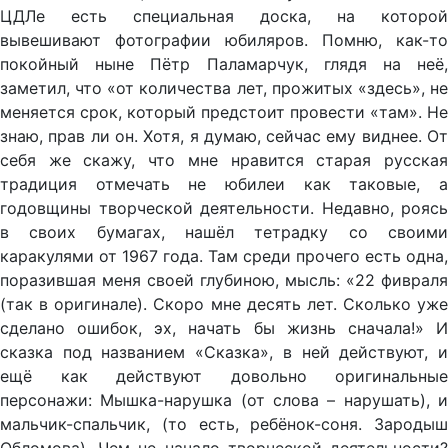
ЦДЛе есть специальная доска, на которой
вывешивают фотографии юбиляров. Помню, как-то
покойный ныне Пётр Паламарчук, глядя на неё,
заметил, что «от количества лет, прожитых «здесь», не
меняется срок, который предстоит провести «там». Не
знаю, прав ли он. Хотя, я думаю, сейчас ему виднее. От
себя же скажу, что мне нравится старая русская
традиция отмечать не юбилеи как таковые, а
годовщины творческой деятельности. Недавно, роясь
в своих бумагах, нашёл тетрадку со своими
каракулями от 1967 года. Там среди прочего есть одна,
поразившая меня своей глубиною, мысль: «22 фивраля
(так в оригинале). Скоро мне десять лет. Сколько уже
сделано ошибок, эх, начать бы жизнь сначала!» И
сказка под названием «Сказка», в ней действуют, и
ещё как действуют довольно оригинальные
персонажи: Мышка-нарушка (от слова – нарушать), и
мальчик-спальчик, (то есть, ребёнок-соня. Зародыш