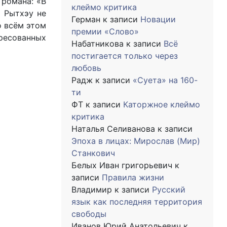
 романа: «В
клеймо критика
о Рытхэу не
Герман
к записи
Новации
о всём этом
премии «Слово»
ресованных
Набатникова
к записи
Всё
постигается только через
любовь
Радж
к записи
«Суета» на 160-
ти
ФТ
к записи
Каторжное клеймо
критика
Наталья Селиванова
к записи
Эпоха в лицах: Мирослав (Мир)
Станкович
Белых Иван григорьевич
к
записи
Правила жизни
Владимир
к записи
Русский
язык как последняя территория
свободы
Иванов Юрий Анатольевич
к