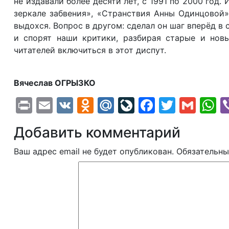
не издавали более десяти лет, с 1991 по 2000 год.
зеркале забвения», «Странствия Анны Одинцовой»
выдохся. Вопрос в другом: сделал он шаг вперёд в
и спорят наши критики, разбирая старые и нов
читателей включиться в этот диспут.
Вячеслав ОГРЫЗКО
Print
Email
VK
Odnoklassniki
Mail.Ru
LiveJournal
Faceboo
Twitte
Gma
W
Добавить комментарий
Ваш адрес email не будет опубликован.
Обязательны