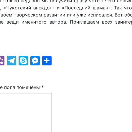
 И только недавно мы получили сразу четыре его новых
, «Чукотский анекдот» и «Последний шаман». Так чт
 своём творческом развитии или уже исписался. Вот об
ые вещи именитого автора. Приглашаем всех заинте
k
r
il
hatsApp
Viber
Telegram
Skype
Messenger
Отправить
е поля помечены
*