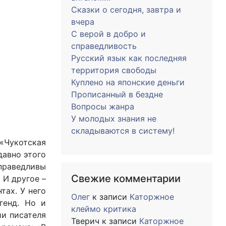
Сказки о сегодня, завтра и
вчера
С верой в добро и
справедливость
Русский язык как последняя
территория свободы
Куплено на японские деньги
Прописанный в бездне
Вопросы жанра
У молодых знания не
складываются в систему!
 «Чукотская
давно этого
справедливы
Свежие комментарии
 И другое –
тах. У него
Олег
к записи
Каторжное
генд. Но и
клеймо критика
ии писателя
Тверич
к записи
Каторжное