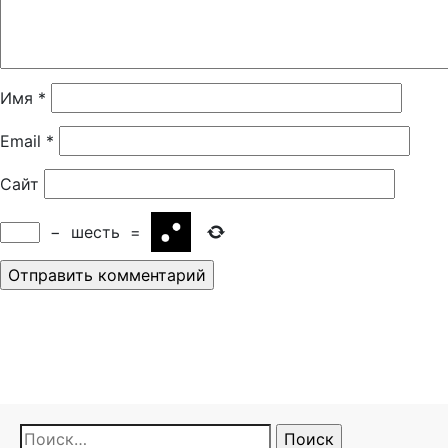
Имя
*
Email
*
Сайт
−
шесть
=
Найти: