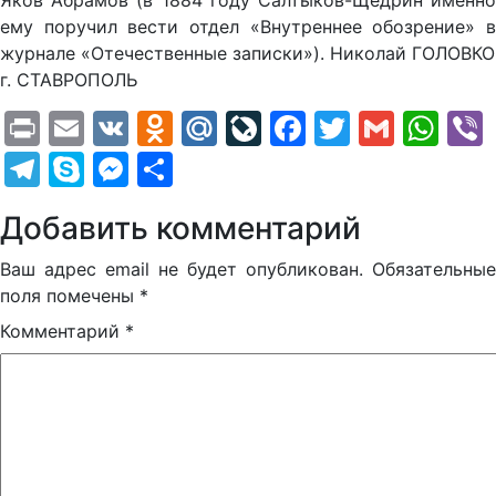
Яков Абрамов (в 1884 году Салтыков-Щедрин именно
ему поручил вести отдел «Внутреннее обозрение» в
журнале «Отечественные записки»). Николай ГОЛОВКО
г. СТАВРОПОЛЬ
Print
Email
VK
Odnoklassniki
Mail.Ru
LiveJournal
Facebook
Twitter
Gmail
Wh
Telegram
Skype
Messenger
Отправить
Добавить комментарий
Ваш адрес email не будет опубликован.
Обязательные
поля помечены
*
Комментарий
*