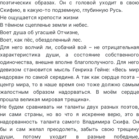
поэтических образах. Он с головой уходит в свою
Скифию, в какую-то подземную, глубинную Русь.
Не ощущается крепости жизни
В тёмном сцепленье земли и небес.
Воет душа об угасшей Отчизне,
Воет, как пёс, обездоленный лес.
Для него волчий ли, собачий вой – не отрицательная
характеристика души, а состояние собственного
одиночества, внешне вполне благополучного. Для него
девизом становится мысль Генриха Гейне: «Весь мир
надорван по самой середине. А так как сердце поэта –
центр мира, то в наше время оно тоже должно самым
жалостным образом надорваться. В моём сердце
прошла великая мировая трещина».
Не будем сравнивать ни таланты двух разных поэтов,
ни сами страны, но во что я искренне верю, это в
надорванность таланта самого Владимира Скифа. Он
бы и сам желал преодолеть, забыть свою трещину
души, потому уходит в разные победные,