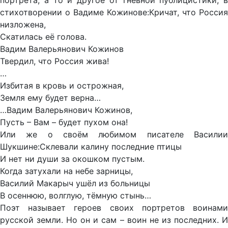
портрета, а то и другое от гневной публицистики, в
стихотворении о Вадиме Кожинове:Кричат, что Россия
низложена,
Скатилась её голова.
Вадим Валерьянович Кожинов
Твердил, что Россия жива!
…
Избитая в кровь и острожная,
Земля ему будет верна…
…Вадим Валерьянович Кожинов,
Пусть – Вам – будет пухом она!
Или же о своём любимом писателе Василии
Шукшине:Склевали калину последние птицы
И нет ни души за окошком пустым.
Когда затухали на небе зарницы,
Василий Макарыч ушёл из больницы
В осеннюю, волглую, тёмную стынь…
Поэт называет героев своих портретов воинами
русской земли. Но он и сам – воин не из последних. И