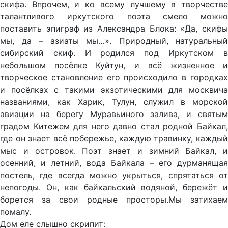
скифа. Впрочем, и ко всему лучшему в творчестве
талантливого иркутского поэта смело можно
поставить эпиграф из Александра Блока: «Да, скифы
мы, да – азиаты мы…». Природный, натуральный
сибирский скиф. И родился под Иркутском в
небольшом посёлке Куйтун, и всё жизненное и
творческое становление его происходило в городках
и посёлках с такими экзотическими для москвича
названиями, как Харик, Тулун, служил в морской
авиации на берегу Муравьиного залива, и святым
градом Китежем для него давно стал родной Байкал,
где он знает всё побережье, каждую травинку, каждый
мыс и островок. Поэт знает и зимний Байкал, и
осенний, и летний, вода Байкала – его дурманящая
постель, где всегда можно укрыться, спрятаться от
непогоды. Он, как байкальский водяной, бережёт и
борется за свои родные просторы.Мы затихаем
помалу.
Дом еле слышно скрипит: