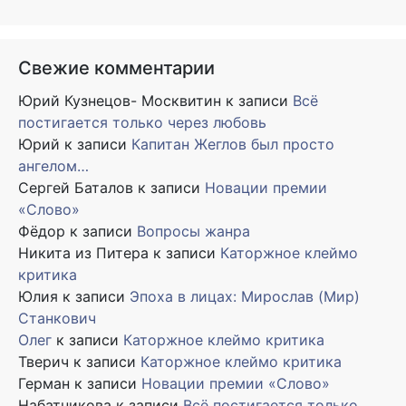
Свежие комментарии
Юрий Кузнецов- Москвитин
к записи
Всё
постигается только через любовь
Юрий
к записи
Капитан Жеглов был просто
ангелом…
Сергей Баталов
к записи
Новации премии
«Слово»
Фёдор
к записи
Вопросы жанра
Никита из Питера
к записи
Каторжное клеймо
критика
Юлия
к записи
Эпоха в лицах: Мирослав (Мир)
Станкович
Олег
к записи
Каторжное клеймо критика
Тверич
к записи
Каторжное клеймо критика
Герман
к записи
Новации премии «Слово»
Набатникова
к записи
Всё постигается только