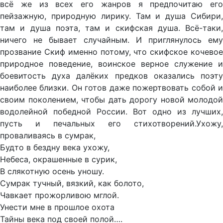
всё же из всех его жанров я предпочитаю его
пейзажную, природную лирику. Там и душа Сибири,
там и душа поэта, там и скифская душа. Всё-таки,
ничего не бывает случайным. И приглянулось ему
прозвание Скиф именно потому, что скифское кочевое
природное поведение, воинское верное служение и
боевитость духа далёких предков оказались поэту
наиболее близки. Он готов даже пожертвовать собой и
своим поколением, чтобы дать дорогу новой молодой
водолейной победной России. Вот одно из лучших,
пусть и печальных его стихотворений.Ухожу,
проваливаясь в сумрак,
Будто в бездну века ухожу,
Небеса, окрашенные в сурик,
В слякотную осень уношу.
Сумрак тучный, вязкий, как болото,
Чавкает прожорливою мглой.
Унести мне в прошлое охота
Тайны века под своей полой….