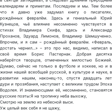
в святцы заглядывал, а следовал древним природным
календарям и приметам. Последуем и мы. Тем более
что я давно уже задумал книгу о писателях,
рождённых февралём. Здесь и гениальный Юрий
Кузнецов, чьё влияние несомненно чувствуется в
стихах Владимира Скифа, здесь и Александр
Проханов, Эдуард Лимонов, Владимир Шемшученко.
Впрочем, и я сам – рождённый февралём. «Февраль,
достать чернил…» – это про нас, видимо, написал в
своё время Борис Пастернак. Добрая десятка
наберётся творцов, отмеченных милостью Божией.
Думаю, сейчас не только в футболе и хоккее, но и в
жизни нашей всеобщей русской, в культуре и науке, в
развитии нашем, наконец-то, спустя двадцать лет
дури и прозябания, наступает с великим трудом Эпоха
Водолея. И знаменосцами её, несомненно, становятся
русские поэты:Я на тропинку неба выхожу,
Смотрю на землю из небесной выси.
Уж целый век себя я не щажу,