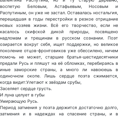
Валентина Распутина, но и ту старую деревню,
воспетую Беловым, Астафьевым, Носовым и
Распутиным, он уже не застал. Оставалась ностальгия,
перешедшая в годы перестройки в резкое отрицание
новых хозяев жизни. Всё его творчество, если не
касалось скифской дикой природы, посвящено
надломам и трещинам в русском сознании. Поэт
озирается вокруг себя, ищет поддержки, но великое
поколение отцов-фронтовиков уже обессилено, ничем
помочь не может, старшие братья-шестидесятники
предали Русь и пляшут на её обломках, перебираясь в
иные заморские страны, а много ли навоюешь в
одиночном окопе. Лишь сердце поэта сжимается,
когда видит:Улетают к звёздам срубы,
Заселяет сердце грусть.
И луна целует в губы
Умирающую Русь.
Период затмения у поэта держится достаточно долго,
затмения и в надеждах на спасение страны, и в