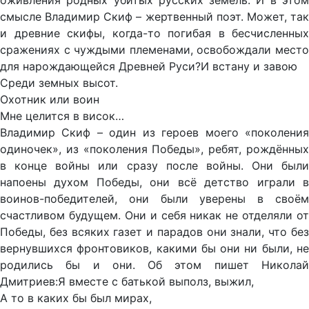
оживления родных убитых русских земель. И в этом
смысле Владимир Скиф – жертвенный поэт. Может, так
и древние скифы, когда-то погибая в бесчисленных
сражениях с чуждыми племенами, освобождали место
для нарождающейся Древней Руси?И встану и завою
Среди земных высот.
Охотник или воин
Мне целится в висок…
Владимир Скиф – один из героев моего «поколения
одиночек», из «поколения Победы», ребят, рождённых
в конце войны или сразу после войны. Они были
напоены духом Победы, они всё детство играли в
воинов-победителей, они были уверены в своём
счастливом будущем. Они и себя никак не отделяли от
Победы, без всяких газет и парадов они знали, что без
вернувшихся фронтовиков, какими бы они ни были, не
родились бы и они. Об этом пишет Николай
Дмитриев:Я вместе с батькой выполз, выжил,
А то в каких бы был мирах,