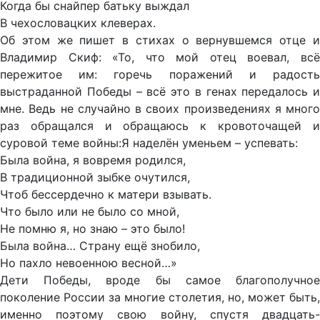
Когда бы снайпер батьку выждал
В чехословацких клеверах.
Об этом же пишет в стихах о вернувшемся отце и
Владимир Скиф: «То, что мой отец воевал, всё
пережитое им: горечь поражений и радость
выстраданной Победы – всё это в генах передалось и
мне. Ведь не случайно в своих произведениях я много
раз обращался и обращаюсь к кровоточащей и
суровой теме войны:Я наделён уменьем – успевать:
Была война, я вовремя родился,
В традиционной зыбке очутился,
Чтоб бессердечно к матери взывать.
Что было или не было со мной,
Не помню я, но знаю – это было!
Была война… Страну ещё знобило,
Но пахло невоенною весной…»
Дети Победы, вроде бы самое благополучное
поколение России за многие столетия, но, может быть,
именно поэтому свою войну, спустя двадцать-