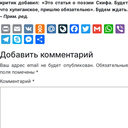
критик добавил: «Это статья о поэзии Скифа. Будет
что хулиганское, пришлю обязательно». Будем ждать.
–
Прим. ред.
Print
Email
VK
Odnoklassniki
Mail.Ru
LiveJournal
Facebook
Twitter
Gmail
Wh
Telegram
Skype
Messenger
Отправить
Добавить комментарий
Ваш адрес email не будет опубликован.
Обязательные
поля помечены
*
Комментарий
*