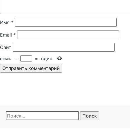
Имя
*
Email
*
Сайт
семь
−
=
один
Найти: