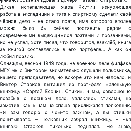
финансирования вдовы и дочери Натальи Старковых.
Дикая, испепеляющая жара Якутии, изнуряющая
работа в экспедиции и тяга к спиртному сделали своё
чёрное дело – не стало поэта, имя которого вполне
можно было бы сейчас поставить рядом с
современными выдающимися поэтами и прозаиками,
но не успел, хотя писал, что говорится, взахлёб, книга
за книгой составлялись в его портфеле… А как он
любил поэзию!
Однажды, весной 1949 года, на военном деле филфака
МГУ мы с Виктором внимательно слушали полковника,
нашего преподавателя, но вскоре это нам надоело, и
Виктор Старков вытащил из порт-феля маленькую
книжицу «Сергей Есенин. Стихи», и мы, совершенно
позабыв о военном деле, увлеклись стихами, не
заметив, как к нам не спеша приближался полковник.
«Я вам говорю о чём-то важном, а вы стишки
почитываете. – Полковник забрал книжицу. – Чья
книга?» Старков тихонько поднялся. Не знаю,