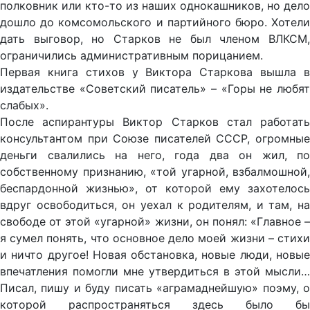
полковник или кто-то из наших однокашников, но дело
дошло до комсомольского и партийного бюро. Хотели
дать выговор, но Старков не был членом ВЛКСМ,
ограничились административным порицанием.
Первая книга стихов у Виктора Старкова вышла в
издательстве «Советский писатель» – «Горы не любят
слабых».
После аспирантуры Виктор Старков стал работать
консультантом при Союзе писателей СССР, огромные
деньги свалились на него, года два он жил, по
собственному признанию, «той угарной, взбалмошной,
беспардонной жизнью», от которой ему захотелось
вдруг освободиться, он уехал к родителям, и там, на
свободе от этой «угарной» жизни, он понял: «Главное –
я сумел понять, что основное дело моей жизни – стихи
и ничто другое! Новая обстановка, новые люди, новые
впечатления помогли мне утвердиться в этой мысли…
Писал, пишу и буду писать «аграмаднейшую» поэму, о
которой распространяться здесь было бы