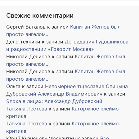
Свежие комментарии
Сергей Баталов
к записи
Капитан Жеглов был
просто ангелом…
Дело техники
к записи
Деградация Гудошникова
и радиостанции «Говорит Москва»
Николай Денисов
к записи
Капитан Жеглов был
просто ангелом…
Николай Денисов
к записи
Капитан Жеглов был
просто ангелом…
Ольга
к записи
Непомерное тщеславие Спицына
Дубровский Александр Владимирович
к записи
Эпоха в лицах: Александр Дубровский
Татьяна Лестева
к записи
Каторжное клеймо
критика
Татьяна Лестева
к записи
Каторжное клеймо
критика
Юрий Кузнецов- Москвитин
к записи
Всё