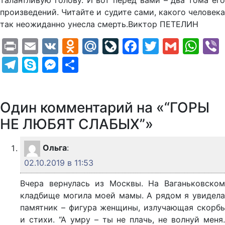
талантливую голову. И вот перед вами – два тома его
произведений. Читайте и судите сами, какого человека
так неожиданно унесла смерть.Виктор ПЕТЕЛИН
Print
Email
VK
Odnoklassniki
Mail.Ru
LiveJournal
Facebook
Twitter
Gmail
Wh
Telegram
Skype
Messenger
Отправить
Один комментарий на «“ГОРЫ
НЕ ЛЮБЯТ СЛАБЫХ”»
Ольга
:
02.10.2019 в 11:53
Вчера вернулась из Москвы. На Ваганьковском
кладбище могила моей мамы. А рядом я увидела
памятник – фигура женщины, излучающая скорбь
и стихи. “А умру – ты не плачь, не волнуй меня.