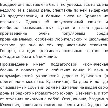
Бродвее она поставлена была, но удержалась на сцене
недолго. И в самом деле, спектакль по ней выдержал
40 представлений, и больше пьеса на Бродвее не
ставилась. Однако её полусказочный сюжет и
изобилие незамысловатых шуток и гэгов сделали
произведение очень популярным среди
провинциальных, особенно любительских и школьных
театров, где оно до сих пор частенько ставится.
Говорят, ни один фестиваль школьных театров не
обходится без этой комедии.
Произведение имеет подзаголовок «комическая
басня» и повествует о событиях конца 19 века в
полумифической украинской деревне Куличовка (в
оригинале – местечко Куленчиков). За двести лет до
описываемых событий один из жителей не выдал свою
дочь за бедного неграмотного юношу Юзекевича, и тот
от отчаяния покончил с собой. Отец юноши, Владимир
Юзекевич, наложил заклятие на всех жителей деревни: