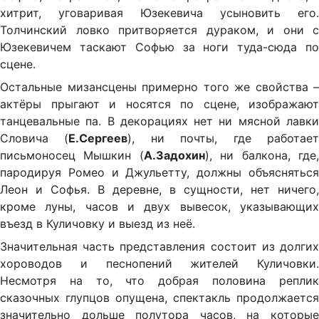
хитрит, уговаривая Юзекевича усыновить его.
Толчинский ловко притворяется дураком, и они с
Юзекевичем таскают Софью за ноги туда-сюда по
сцене.
Остальные мизансцены примерно того же свойства –
актёры прыгают и носятся по сцене, изображают
танцевальные па. В декорациях нет ни мясной лавки
Словича (
Е.Сергеев
), ни почты, где работае
письмоносец Мышкин (
А.Задохин
), ни балкона, где
пародируя Ромео и Джульетту, должны объясняться
Леон и Софья. В деревне, в сущности, нет ничего,
кроме луны, часов и двух вывесок, указывающих
въезд в Куличовку и выезд из неё.
Значительная часть представления состоит из долгих
хороводов и песнопений жителей Куличовки.
Несмотря на то, что добрая половина реплик
сказочных глупцов опущена, спектакль продолжается
значительно дольше полутора часов, на которые