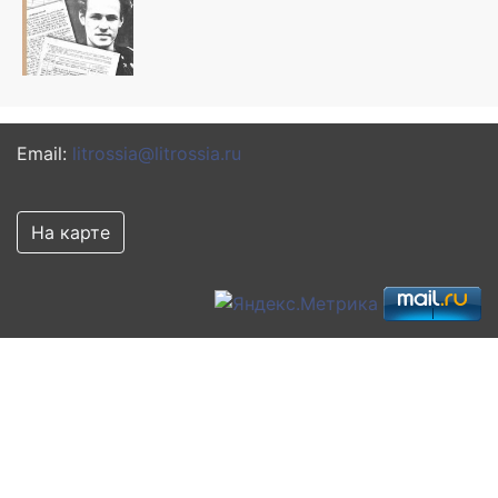
Email:
litrossia@litrossia.ru
На карте