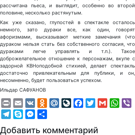
рассчитана пьеса, и выглядит, особенно во второй
половине, несколько растянутым.
Как уже сказано, глупостей в спектакле осталось
немного, зато дураки все, как один, говорят
афоризмами, высказывают меткие замечания (что
дураком нельзя стать без собственного согласия, что
дураками легче управлять и т.п.). Такое
доброжелательное отношение к персонажам, вкупе с
задорной КВНоподобной стихией, делает спектакль
достаточно привлекательным для публики, и он,
несомненно, будет пользоваться успехом.
Ильдар САФУАНОВ
Print
Email
VK
Odnoklassniki
Mail.Ru
LiveJournal
Facebook
Twitter
Gmail
Wh
Telegram
Skype
Messenger
Отправить
Добавить комментарий