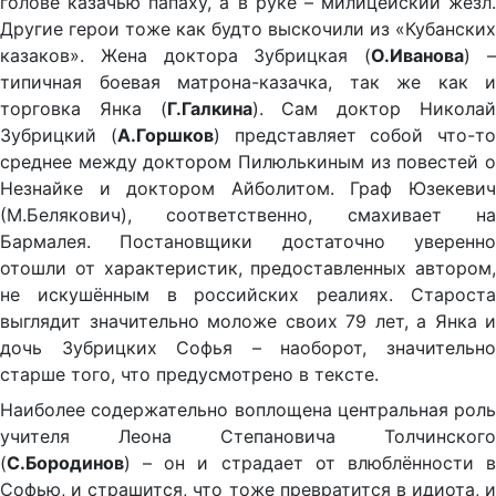
голове казачью папаху, а в руке – милицейский жезл.
Другие герои тоже как будто выскочили из «Кубанских
казаков». Жена доктора Зубрицкая (
О.Иванова
) 
типичная боевая матрона-казачка, так же как и
торговка Янка (
Г.Галкина
). Сам доктор Никола
Зубрицкий (
А.Горшков
) представляет собой что-то
среднее между доктором Пилюлькиным из повестей о
Незнайке и доктором Айболитом. Граф Юзекевич
(М.Белякович), соответственно, смахивает на
Бармалея. Постановщики достаточно уверенно
отошли от характеристик, предоставленных автором,
не искушённым в российских реалиях. Староста
выглядит значительно моложе своих 79 лет, а Янка и
дочь Зубрицких Софья – наоборот, значительно
старше того, что предусмотрено в тексте.
Наиболее содержательно воплощена центральная роль
учителя Леона Степановича Толчинского
(
С.Бородинов
) – он и страдает от влюблённости в
Софью, и страшится, что тоже превратится в идиота, и