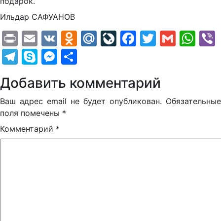
подарок.
Ильдар САФУАНОВ
Print
Email
VK
Odnoklassniki
Mail.Ru
LiveJournal
Facebook
Twitter
Gmail
Wh
Telegram
Skype
Messenger
Отправить
Добавить комментарий
Ваш адрес email не будет опубликован.
Обязательные
поля помечены
*
Комментарий
*