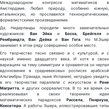
Международном конгрессе математиков в
Амстердаме. Любил природу, особенно южную,
итальянскую, но прославился технократическими,
формалистскими произведениями.
Да, Нидерланды породили много замечательных
художников:
Ван Эйка
и
Босха, Брейгеля
Рембрандта, Ван Дейка
и
Ван Гога
. Но М.Эше
занимает в этом ряду совершенно особое место.
Его творчество тесно связано и с культурой, и с
наукой именно двадцатого века. И хотя в своих
вариациях на тему симметрии и орнаментов он черпал
вдохновение в средневековых росписях арабской
Альгамбры (Гранада, ныне Испания), нетрудно увидеть
в его творчестве параллели с искусством и
Рене
Магритта
, и других сюрреалистов. В то же время он
реализовывал в своих творениях идеи
математических парадоксов
Рассела, Пенроуза
Коксетера
. А работы Эшера, иллюстрировавшие типы