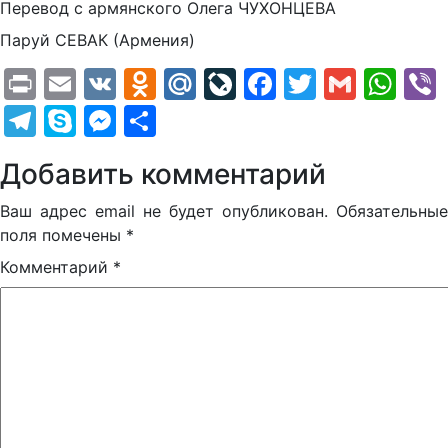
Перевод с армянского Олега ЧУХОНЦЕВА
Паруй СЕВАК (Армения)
Print
Email
VK
Odnoklassniki
Mail.Ru
LiveJournal
Facebook
Twitter
Gmail
Wh
Telegram
Skype
Messenger
Отправить
Добавить комментарий
Ваш адрес email не будет опубликован.
Обязательные
поля помечены
*
Комментарий
*