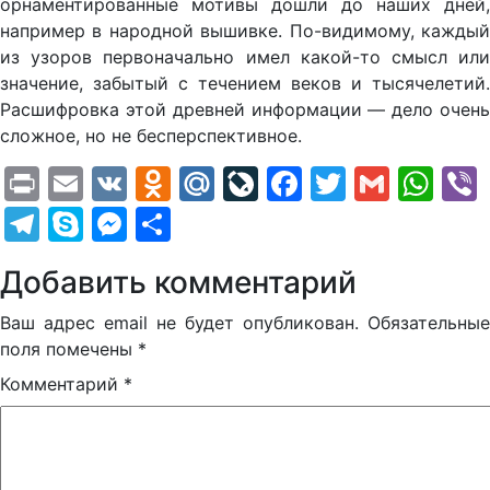
орнаментированные мотивы дошли до наших дней,
например в народной вышивке. По-видимому, каждый
из узоров первоначально имел какой-то смысл или
значение, забытый с течением веков и тысячелетий.
Расшифровка этой древней информации — дело очень
сложное, но не бесперспективное.
Print
Email
VK
Odnoklassniki
Mail.Ru
LiveJournal
Facebook
Twitter
Gmail
Wh
Telegram
Skype
Messenger
Отправить
Добавить комментарий
Ваш адрес email не будет опубликован.
Обязательные
поля помечены
*
Комментарий
*