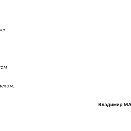
ег.
гом
мехом,
.
Владимир М