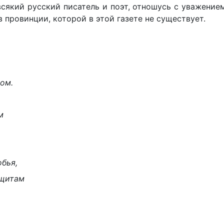
всякий русский писатель и поэт, отношусь с уважение
 в провинции, которой в этой газете не существует.
ком.
м
обья,
 щитам