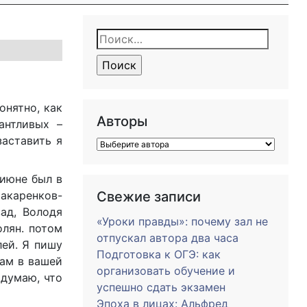
Найти:
онятно, как
Авторы
антливых –
заставить я
 июне был в
акаренков-
Свежие записи
зад, Володя
«Уроки правды»: почему зал не
олян. потом
отпускал автора два часа
лей. Я пишу
Подготовка к ОГЭ: как
дам в вашей
организовать обучение и
 думаю, что
успешно сдать экзамен
Эпоха в лицах: Альфред