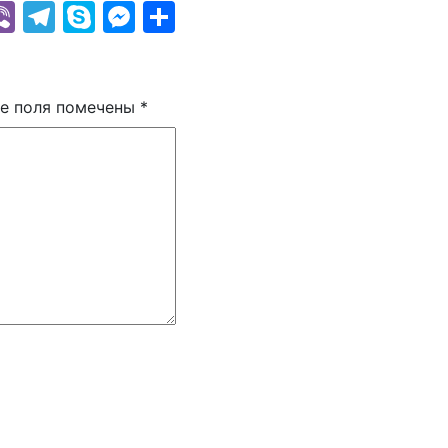
k
r
il
hatsApp
Viber
Telegram
Skype
Messenger
Отправить
е поля помечены
*