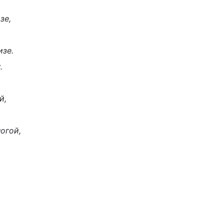
зе,
зе.
.
й,
огой,
й