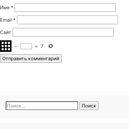
Имя
*
Email
*
Сайт
−
=
7
Найти: