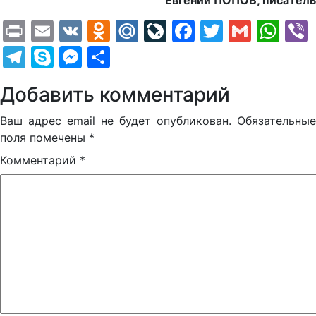
Евгений ПОПОВ, писатель
Print
Email
VK
Odnoklassniki
Mail.Ru
LiveJournal
Facebook
Twitter
Gmail
Wh
Telegram
Skype
Messenger
Отправить
Добавить комментарий
Ваш адрес email не будет опубликован.
Обязательные
поля помечены
*
Комментарий
*