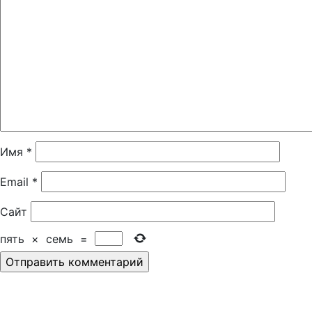
Имя
*
Email
*
Сайт
пять
×
семь
=