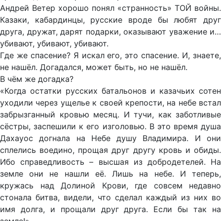
Андрей Ветер хорошо понял «странность» ТОЙ войны.
Казаки, кабардинцы, русские вроде бы любят друг
друга, дружат, дарят подарки, оказывают уважение и…
убивают, убивают, убивают.
Где же спасение? Я искал его, это спасение. И, знаете,
не нашёл. Догадался, может быть, но не нашёл.
В чём же догадка?
«Когда остатки русских батальонов и казачьих сотен
уходили через ущелье к своей крепости, на небе встал
забрызганный кровью месяц. И тучи, как заботливые
сёстры, заспешили к его изголовью. В это время душа
Дахауос догнала на Небе душу Владимира. И они
сплелись воедино, прощая друг другу кровь и обиды.
Ибо справедливость – высшая из добродетелей. На
земле они не нашли её. Лишь на небе. И теперь,
кружась над Долиной Крови, где совсем недавно
стонала битва, видели, что сделал каждый из них во
имя долга, и прощали друг друга. Если бы так на