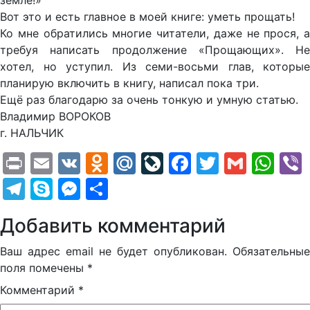
земле!»
Вот это и есть главное в моей книге: уметь прощать!
Ко мне обратились многие читатели, даже не прося, а
требуя написать продолжение «Прощающих». Не
хотел, но уступил. Из семи-восьми глав, которые
планирую включить в книгу, написал пока три.
Ещё раз благодарю за очень тонкую и умную статью.
Владимир ВОРОКОВ
г. НАЛЬЧИК
Print
Email
VK
Odnoklassniki
Mail.Ru
LiveJournal
Facebook
Twitter
Gmail
Wh
Telegram
Skype
Messenger
Отправить
Добавить комментарий
Ваш адрес email не будет опубликован.
Обязательные
поля помечены
*
Комментарий
*