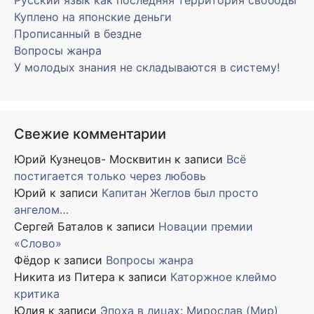
Русский язык как последняя территория свободы
Куплено на японские деньги
Прописанный в бездне
Вопросы жанра
У молодых знания не складываются в систему!
Свежие комментарии
Юрий Кузнецов- Москвитин
к записи
Всё
постигается только через любовь
Юрий
к записи
Капитан Жеглов был просто
ангелом…
Сергей Баталов
к записи
Новации премии
«Слово»
Фёдор
к записи
Вопросы жанра
Никита из Питера
к записи
Каторжное клеймо
критика
Юлия
к записи
Эпоха в лицах: Мирослав (Мир)