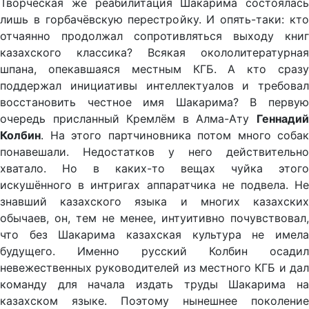
Творческая же реабилитация Шакарима состоялась
лишь в горбачёвскую перестройку. И опять-таки: кто
отчаянно продолжал сопротивляться выходу книг
казахского классика? Всякая окололитературная
шпана, опекавшаяся местным КГБ. А кто сразу
поддержал инициативы интеллектуалов и требовал
восстановить честное имя Шакарима? В первую
очередь присланный Кремлём в Алма-Ату
Геннадий
Колбин
. На этого партчиновника потом много собак
понавешали. Недостатков у него действительно
хватало. Но в каких-то вещах чуйка этого
искушённого в интригах аппаратчика не подвела. Не
знавший казахского языка и многих казахских
обычаев, он, тем не менее, интуитивно почувствовал,
что без Шакарима казахская культура не имела
будущего. Именно русский Колбин осадил
невежественных руководителей из местного КГБ и дал
команду для начала издать труды Шакарима на
казахском языке. Поэтому нынешнее поколение