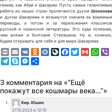
гениев, как Абай и Шакарим. Пусть самые талантливые
ребята из наших стран пропитаются духом
Шолохова
и духом Шакарима и возьмутся сначала за взаимные
переводы, а потом и за переложения классиков
русской и казахской литературы. Это куда полезнее,
чем вояжи и болтовня Степашина. Ну и, конечно,
будем открывать для себя и для мира Шакарима.
Print
Email
VK
Odnoklassniki
Mail.Ru
LiveJournal
Facebook
Twitter
Gmail
Wh
Telegram
Skype
Messenger
Отправить
3 комментария на «“Ещё
покажут все кошмары века…”»
Кир. Юшин
:
27.10.2023 в 12:15