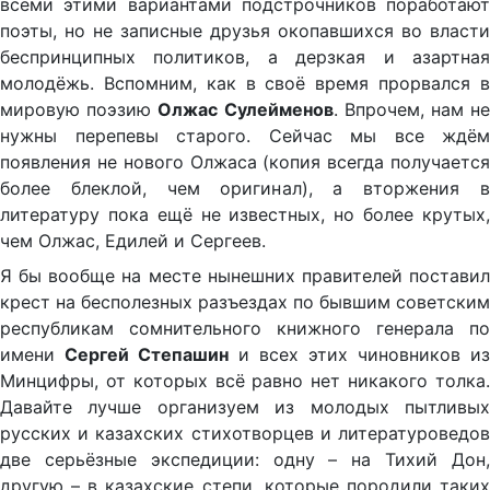
всеми этими вариантами подстрочников поработают
поэты, но не записные друзья окопавшихся во власти
беспринципных политиков, а дерзкая и азартная
молодёжь. Вспомним, как в своё время прорвался в
мировую поэзию
Олжас Сулейменов
. Впрочем, нам н
нужны перепевы старого. Сейчас мы все ждём
появления не нового Олжаса (копия всегда получается
более блеклой, чем оригинал), а вторжения в
литературу пока ещё не известных, но более крутых,
чем Олжас, Едилей и Сергеев.
Я бы вообще на месте нынешних правителей поставил
крест на бесполезных разъездах по бывшим советским
республикам сомнительного книжного генерала по
имени
Сергей Степашин
и всех этих чиновников из
Минцифры, от которых всё равно нет никакого толка.
Давайте лучше организуем из молодых пытливых
русских и казахских стихотворцев и литературоведов
две серьёзные экспедиции: одну – на Тихий Дон,
другую – в казахские степи, которые породили таких