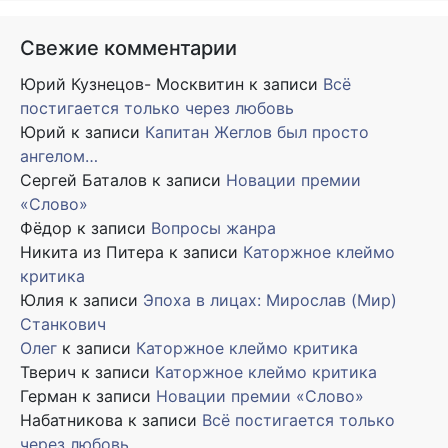
Свежие комментарии
Юрий Кузнецов- Москвитин
к записи
Всё
постигается только через любовь
Юрий
к записи
Капитан Жеглов был просто
ангелом…
Сергей Баталов
к записи
Новации премии
«Слово»
Фёдор
к записи
Вопросы жанра
Никита из Питера
к записи
Каторжное клеймо
критика
Юлия
к записи
Эпоха в лицах: Мирослав (Мир)
Станкович
Олег
к записи
Каторжное клеймо критика
Тверич
к записи
Каторжное клеймо критика
Герман
к записи
Новации премии «Слово»
Набатникова
к записи
Всё постигается только
через любовь