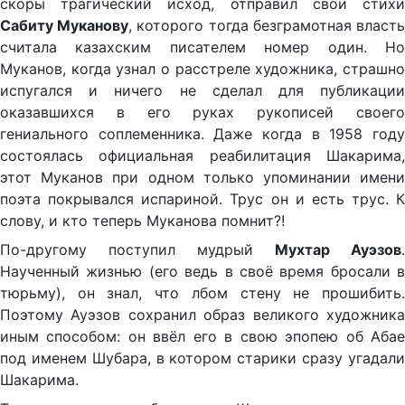
скоры трагический исход, отправил свои стихи
Сабиту Муканову
, которого тогда безграмотная власть
считала казахским писателем номер один. Но
Муканов, когда узнал о расстреле художника, страшно
испугался и ничего не сделал для публикации
оказавшихся в его руках рукописей своего
гениального соплеменника. Даже когда в 1958 году
состоялась официальная реабилитация Шакарима,
этот Муканов при одном только упоминании имени
поэта покрывался испариной. Трус он и есть трус. К
слову, и кто теперь Муканова помнит?!
По-другому поступил мудрый
Мухтар Ауэзов
.
Наученный жизнью (его ведь в своё время бросали в
тюрьму), он знал, что лбом стену не прошибить.
Поэтому Ауэзов сохранил образ великого художника
иным способом: он ввёл его в свою эпопею об Абае
под именем Шубара, в котором старики сразу угадали
Шакарима.