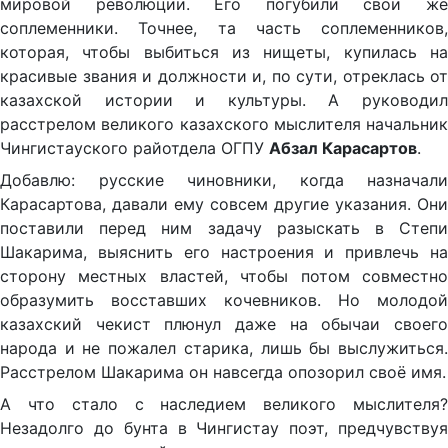
мировой революции. Его погубили свои же
соплеменники. Точнее, та часть соплеменников,
которая, чтобы выбиться из нищеты, купилась на
красивые звания и должности и, по сути, отреклась от
казахской истории и культуры. А руководил
расстрелом великого казахского мыслителя начальник
Чингистауского райотдела ОГПУ
Абзал Карасартов
.
Добавлю: русские чиновники, когда назначали
Карасартова, давали ему совсем другие указания. Они
поставили перед ним задачу разыскать в Степи
Шакарима, выяснить его настроения и привлечь на
сторону местных властей, чтобы потом совместно
образумить восставших кочевников. Но молодой
казахский чекист плюнул даже на обычаи своего
народа и не пожалел старика, лишь бы выслужиться.
Расстрелом Шакарима он навсегда опозорил своё имя.
А что стало с наследием великого мыслителя?
Незадолго до бунта в Чингистау поэт, предчувствуя