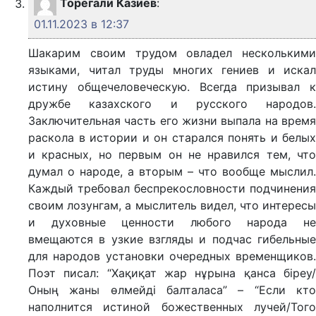
Торегали Казиев
:
01.11.2023 в 12:37
Шакарим своим трудом овладел несколькими
языками, читал труды многих гениев и искал
истину общечеловеческую. Всегда призывал к
дружбе казахского и русского народов.
Заключительная часть его жизни выпала на время
раскола в истории и он старался понять и белых
и красных, но первым он не нравился тем, что
думал о народе, а вторым – что вообще мыслил.
Каждый требовал беспрекословности подчинения
своим лозунгам, а мыслитель видел, что интересы
и духовные ценности любого народа не
вмещаются в узкие взгляды и подчас гибельные
для народов установки очередных временщиков.
Поэт писал: “Хақиқат жар нұрына қанса біреу/
Оның жаны өлмейді балталаса” – “Если кто
наполнится истиной божественных лучей/Того