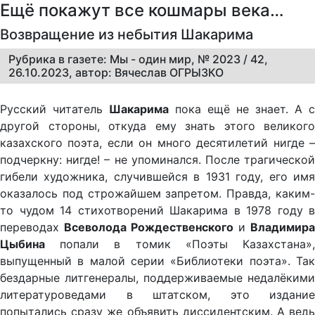
Ещё покажут все кошмары века…
Возвращение из небытия Шакарима
Рубрика в газете: Мы - один мир, № 2023 / 42,
26.10.2023, автор: Вячеслав ОГРЫЗКО
Русский читатель
Шакарима
пока ещё не знает. А с
другой стороны, откуда ему знать этого великого
казахского поэта, если он много десятилетий нигде –
подчеркну: нигде! – не упоминался. После трагической
гибели художника, случившейся в 1931 году, его имя
оказалось под строжайшем запретом. Правда, каким-
то чудом 14 стихотворений Шакарима в 1978 году в
переводах
Всеволода Рождественского
и
Владимира
Цыбина
попали в томик «Поэты Казахстана»,
выпущенный в малой серии «Библиотеки поэта». Так
бездарные литгенералы, поддерживаемые недалёкими
литературоведами в штатском, это издание
попытались сразу же объявить диссидентским. А ведь