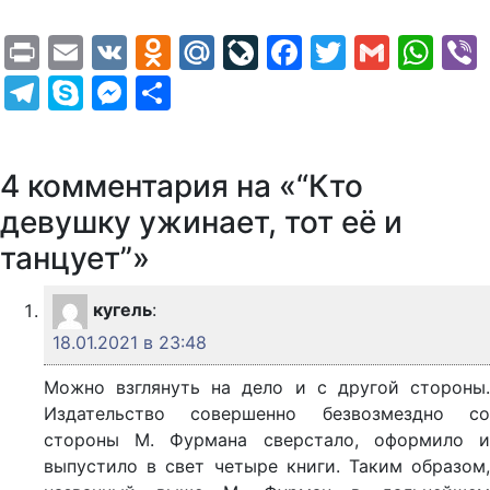
Print
Email
VK
Odnoklassniki
Mail.Ru
LiveJournal
Facebook
Twitter
Gmail
Wh
Telegram
Skype
Messenger
Отправить
4 комментария на «“Кто
девушку ужинает, тот её и
танцует”»
кугель
:
18.01.2021 в 23:48
Можно взглянуть на дело и с другой стороны.
Издательство совершенно безвозмездно со
стороны М. Фурмана сверстало, оформило и
выпустило в свет четыре книги. Таким образом,