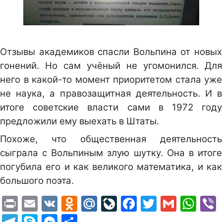
Отзывы академиков спасли Вольпина от новых
гонений. Но сам учёный не угомонился. Для
него в какой-то момент приоритетом стала уже
не наука, а правозащитная деятельность. И в
итоге советские власти сами в 1972 году
предложили ему выехать в Штаты.
Похоже, что общественная деятельность
сыграла с Вольпиным злую шутку. Она в итоге
погубила его и как великого математика, и как
большого поэта.
Print
Email
VK
Odnoklassniki
Mail.Ru
LiveJournal
Facebook
Twitter
Gmail
Wh
Telegram
Skype
Messenger
Отправить