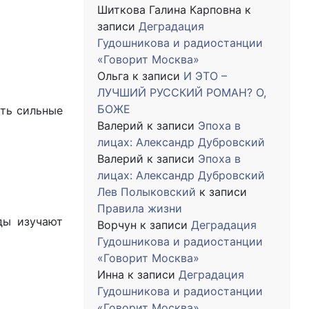
Шиткова Галина Карповна
к
записи
Деградация
Гудошникова и радиостанции
«Говорит Москва»
Ольга
к записи
И ЭТО –
ЛУЧШИЙ РУССКИЙ РОМАН? О,
БОЖЕ
ть сильные
Валерий
к записи
Эпоха в
лицах: Александр Дубровский
Валерий
к записи
Эпоха в
лицах: Александр Дубровский
Лев Полыковский
к записи
Правила жизни
ды изучают
Ворчун
к записи
Деградация
Гудошникова и радиостанции
«Говорит Москва»
Инна
к записи
Деградация
Гудошникова и радиостанции
«Говорит Москва»