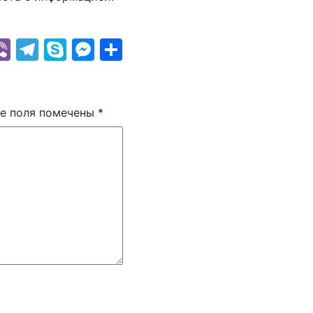
k
r
il
hatsApp
Viber
Telegram
Skype
Messenger
Отправить
е поля помечены
*