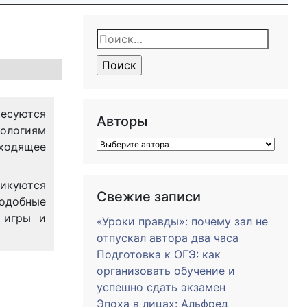
Найти:
есуются
Авторы
нологиям
сходящее
ликуются
Свежие записи
Подобные
 игры и
«Уроки правды»: почему зал не
отпускал автора два часа
Подготовка к ОГЭ: как
организовать обучение и
успешно сдать экзамен
Эпоха в лицах: Альфред