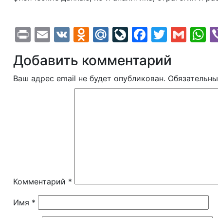
Print
Email
VK
Odnoklassniki
Mail.Ru
LiveJournal
Faceboo
Twitte
Gma
W
Добавить комментарий
Ваш адрес email не будет опубликован.
Обязательны
Комментарий
*
Имя
*