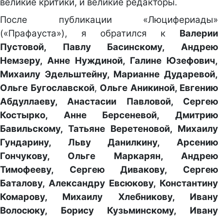
великие критики, и великие редакторы.
После публикации «Люцифериады»
(«Прафауста»), я обратился к
Валерии
Пустовой, Павлу Басинскому, Андрею
Немзеру, Анне Нуждиной, Галине Юзефович,
Михаилу Эдельштейну, Марианне Дударевой,
Ольге Бугославской
,
Ольге Аникиной, Евгению
Абдуллаеву, Анастасии Павловой, Сергею
Костырко, Анне Берсеневой, Дмитрию
Бавильскому, Татьяне Веретеновой, Михаилу
Гундарину, Льву Данилкину, Арсению
Гончукову, Ольге Маркарян, Андрею
Тимофееву, Сергею Дивакову, Сергею
Баталову, Александру Евсюкову, Константину
Комарову, Михаилу Хлебникову, Ивану
Волосюку, Борису Кузьминскому, Ивану