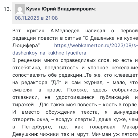
Кузин Юрий Владимирович
:
08.11.2025 в 21:08
Вот критик А.Медведев написал о первой
редакции повести в саттье “С Дашенька на кухне
Люцифера”
https://webkamerton.ru/2023/08/s-
dashenkoy-na-kukhne-lyucifera
В рецензии много справедливых слов, но есть и
отсебятина, предвзятость и упорное нежелание
сопоставлять обе редакции…Те же, кто клевещет
на редактора “ДЛ” и сам журнал, – мало, что
смыслят в прозе. Похоже, здесь собрались
отказники, не удостоившиеся публикаций и
тиражей… Для таких моя повесть – кость в горле.
И вместо обсуждения текста, я вынужден
отворять окна, – воздух спертый, даже хуже, чем
в Петербурге, где, как говаривал Макар
Девушкин: чижики так и мрут. Мичман уж пятого