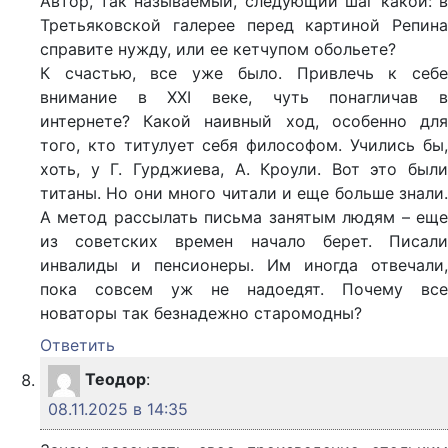
Автор, так называемый, следующий шаг какой: в
Третьяковской галерее перед картиной Репина
справите нужду, или ее кетчупом обольете?
К счастью, все уже было. Привлечь к себе
внимание в XXI веке, чуть понагличав в
интернете? Какой наивный ход, особенно для
того, кто титулует себя философом. Учились бы,
хоть, у Г. Гурджиева, А. Кроули. Вот это были
титаны. Но они много читали и еще больше знали.
А метод рассылать письма занятым людям – еще
из советских времен начало берет. Писали
инвалиды и пенсионеры. Им иногда отвечали,
пока совсем уж не надоедят. Почему все
новаторы так безнадежно старомодны?
Ответить
Теодор
:
08.11.2025 в 14:35