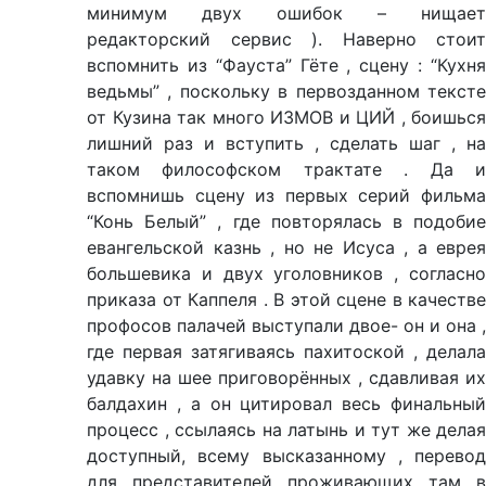
минимум двух ошибок – нищает
редакторский сервис ). Наверно стоит
вспомнить из “Фауста” Гёте , сцену : “Кухня
ведьмы” , поскольку в первозданном тексте
от Кузина так много ИЗМОВ и ЦИЙ , боишься
лишний раз и вступить , сделать шаг , на
таком философском трактате . Да и
вспомнишь сцену из первых серий фильма
“Конь Белый” , где повторялась в подобие
евангельской казнь , но не Исуса , а еврея
большевика и двух уголовников , согласно
приказа от Каппеля . В этой сцене в качестве
профосов палачей выступали двое- он и она ,
где первая затягиваясь пахитоской , делала
удавку на шее приговорённых , сдавливая их
балдахин , а он цитировал весь финальный
процесс , ссылаясь на латынь и тут же делая
доступный, всему высказанному , перевод
для представителей проживающих там в