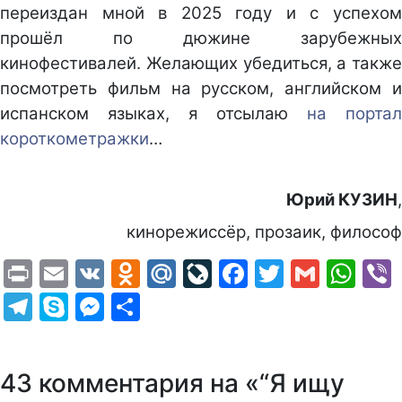
переиздан мной в 2025 году и с успехом
прошёл по дюжине зарубежных
кинофестивалей. Желающих убедиться, а также
посмотреть фильм на русском, английском и
испанском языках, я отсылаю
на портал
короткометражки
…
Юрий КУЗИН
,
кинорежиссёр, прозаик, философ
Print
Email
VK
Odnoklassniki
Mail.Ru
LiveJournal
Facebook
Twitter
Gmail
Wh
Telegram
Skype
Messenger
Отправить
43 комментария на «“Я ищу