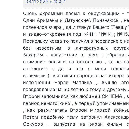
08.11.2025 в 15:07
Очень скромный посыл к окружающим – ”
Одни Ариманы и Латунские”. Признаюсь , не
поленился вчера , да и глянул Вашего “Левшу”
и видео-откровения под №11 ; “№14 ; №15.
Поскольку когда то получил в переписке с не
без известным в литературных кругах
Захаром , напутствие от него : обращать
внимание больше на онтологию , а не на
антологию ( да и что с меня технаря
возьмёшь ), вспомнил пародию на Гитлера в
исполнении Чарли Чаплина , вышло это
поздравление на 50 летие к тому и другому .
Второй запомнился как любимец СИНЕМА , в
период немого кино , а первый упоминаемый
, как разжигатель Второй мировой войны.
Потом подобную тему затронул Александр
Сокуров , выпустив на экран фильм с