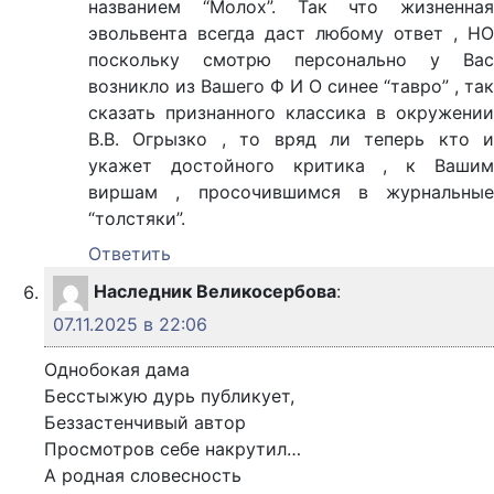
названием “Молох”. Так что жизненная
эвольвента всегда даст любому ответ , НО
поскольку смотрю персонально у Вас
возникло из Вашего Ф И О синее “тавро” , так
сказать признанного классика в окружении
В.В. Огрызко , то вряд ли теперь кто и
укажет достойного критика , к Вашим
виршам , просочившимся в журнальные
“толстяки”.
Ответить
Наследник Великосербова
:
07.11.2025 в 22:06
Однобокая дама
Бесстыжую дурь публикует,
Беззастенчивый автор
Просмотров себе накрутил…
А родная словесность