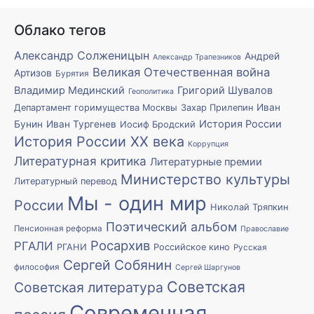
Облако тегов
Александр Солженицын
Андрей
Александр Трапезников
Великая Отечественная война
Артизов
Бурятия
Владимир Мединский
Григорий Шувалов
Геополитика
Иван
Департамент горимущества Москвы
Захар Прилепин
История России
Бунин
Иван Тургенев
Иосиф Бродский
История России XX века
Коррупция
Литературная критика
Литературные премии
Министерство культуры
Литературный перевод
Мы - один мир
России
Николай Тряпкин
Поэтический альбом
Пенсионная реформа
Православие
Росархив
РГАЛИ
РГАНИ
Российское кино
Русская
Сергей Собянин
философия
Сергей Шаргунов
Советская
Советская литература
Современная