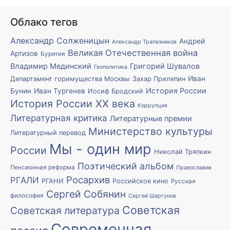
Облако тегов
Александр Солженицын
Андрей
Александр Трапезников
Великая Отечественная война
Артизов
Бурятия
Владимир Мединский
Григорий Шувалов
Геополитика
Иван
Департамент горимущества Москвы
Захар Прилепин
История России
Бунин
Иван Тургенев
Иосиф Бродский
История России XX века
Коррупция
Литературная критика
Литературные премии
Министерство культуры
Литературный перевод
Мы - один мир
России
Николай Тряпкин
Поэтический альбом
Пенсионная реформа
Православие
Росархив
РГАЛИ
РГАНИ
Российское кино
Русская
Сергей Собянин
философия
Сергей Шаргунов
Советская
Советская литература
Современная