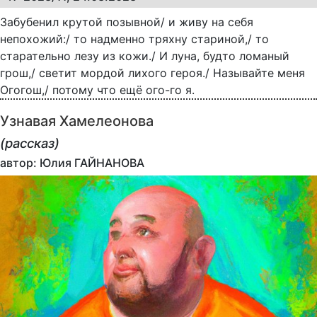
Забубенил крутой позывной/ и живу на себя
непохожий:/ то надменно тряхну стариной,/ то
старательно лезу из кожи./ И луна, будто ломаный
грош,/ светит мордой лихого героя./ Называйте меня
Огогош,/ потому что ещё ого-го я.
Узнавая Хамелеонова
(рассказ)
автор: Юлия ГАЙНАНОВА