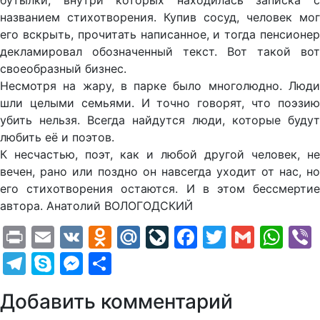
бутылки, внутри которых находилась записка с
названием стихотворения. Купив сосуд, человек мог
его вскрыть, прочитать написанное, и тогда пенсионер
декламировал обозначенный текст. Вот такой вот
своеобразный бизнес.
Несмотря на жару, в парке было многолюдно. Люди
шли целыми семьями. И точно говорят, что поэзию
убить нельзя. Всегда найдутся люди, которые будут
любить её и поэтов.
К несчастью, поэт, как и любой другой человек, не
вечен, рано или поздно он навсегда уходит от нас, но
его стихотворения остаются. И в этом бессмертие
автора. Анатолий ВОЛОГОДСКИЙ
Print
Email
VK
Odnoklassniki
Mail.Ru
LiveJournal
Facebook
Twitter
Gmail
Wh
Telegram
Skype
Messenger
Отправить
Добавить комментарий