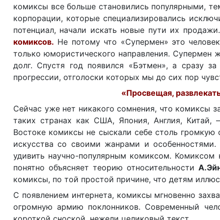
комиксы все больше становились популярными, те
корпорации, которые специализировались исключ
потенциал, начали искать новые пути их продажи
комиксов.
Не потому что «Супермен» это человек
только юмористического направления. Супермен ж
долг. Спустя год появился «Бэтмен», а сразу за
прогрессии, отголоски которых мы до сих пор чувс
«Просвещая, развлекать 
Сейчас уже нет никакого сомнения, что комиксы з
таких странах как США, Япония, Англия, Китай, 
Востоке комиксы не сыскали себе столь громкую 
искусства со своими жанрами и особенностями. 
удивить научно-популярным комиксом. Комиксом 
понятно объясняет теорию относительности
А.Эй
комиксы, по той простой причине, что детям иллюст
С появлением интернета, комиксы мгновенно захва
огромную армию поклонников. Современный челов
короткой сноской, нежели целиковый текст.