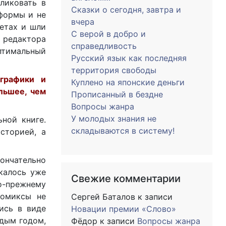
ликовать в
Сказки о сегодня, завтра и
формы и не
вчера
зетах и шли
С верой в добро и
 редактора
справедливость
птимальный
Русский язык как последняя
территория свободы
 графики и
Куплено на японские деньги
ольшее, чем
Прописанный в бездне
Вопросы жанра
У молодых знания не
ьной книге.
складываются в систему!
сторией, а
нчательно
калось уже
Свежие комментарии
о-прежнему
комиксы не
Сергей Баталов
к записи
ись в виде
Новации премии «Слово»
ждым годом,
Фёдор
к записи
Вопросы жанра