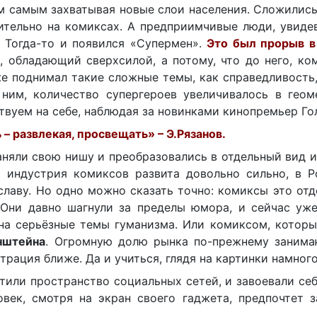
м самым захватывая новые слои населения. Сложилис
ительно на комиксах. А предприимчивые люди, увиде
. Тогда-то и появился «Супермен».
Это был прорыв в
, обладающий сверхсилой, а потому, что до него, ко
е поднимал такие сложные темы, как справедливость
 ним, количество супергероев увеличивалось в геом
твуем на себе, наблюдая за новинками кинопремьер Го
– развлекая, просвещать» – Э.Рязанов.
аняли свою нишу и преобразовались в отдельный вид и
– индустрия комиксов развита довольно сильно, в Р
славу. Но одно можно сказать точно: комиксы это от
Они давно шагнули за пределы юмора, и сейчас уже
на серьёзные темы гуманизма. Или комиксом, которы
нштейна
. Огромную долю рынка по-прежнему занима
рация ближе. Да и учиться, глядя на картинки намного
тили пространство социальных сетей, и завоевали се
ек, смотря на экран своего гаджета, предпочтет з