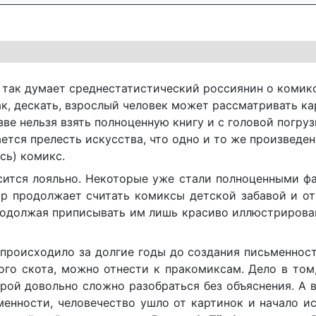
о так думает среднестатистический россиянин о комикс
ак, дескать, взрослый человек может рассматривать ка
зве нельзя взять полноценную книгу и с головой погруз
ется прелесть искусства, что одно и то же произведе
есь) комикс.
ится лояльно. Некоторые уже стали полноценными фа
ор продолжает считать комиксы детской забавой и о
продолжая приписывать им лишь красиво иллюстрирова
происходило за долгие годы до создания письменност
ого скота, можно отнести к пракомиксам. Дело в том
орой довольно сложно разобраться без объяснения. А 
менности, человечество ушло от картинок и начало и