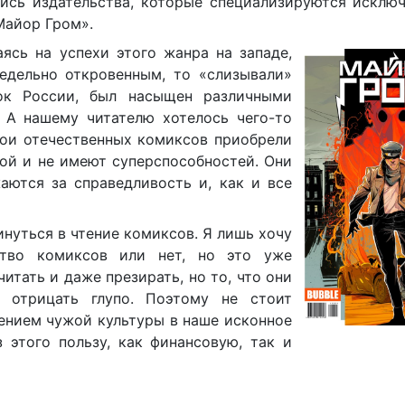
ись издательства, которые специализируются исключ
Майор Гром».
ясь на успехи этого жанра на западе,
редельно откровенным, то «слизывали»
ок России, был насыщен различными
 А нашему читателю хотелось чего-то
ерои отечественных комиксов приобрели
лой и не имеют суперспособностей. Они
ются за справедливость и, как и все
инуться в чтение комиксов. Я лишь хочу
ство комиксов или нет, но это уже
итать и даже презирать, но то, что они
 отрицать глупо. Поэтому не стоит
жением чужой культуры в наше исконное
 этого пользу, как финансовую, так и