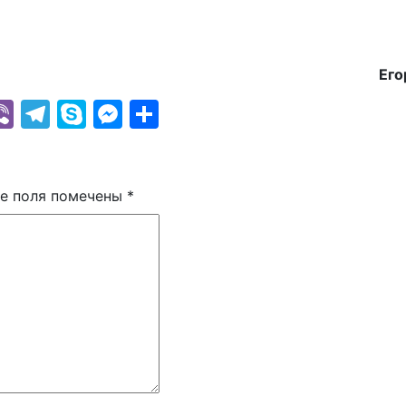
Ег
k
r
il
hatsApp
Viber
Telegram
Skype
Messenger
Отправить
е поля помечены
*