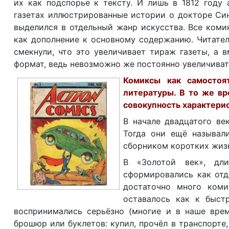
их как подспорье к тексту. И лишь в 1812 году
газетах иллюстрированные истории о докторе Син
выделился в отдельный жанр искусства. Все комик
как дополнение к основному содержанию. Читате
смекнули, что это увеличивает тираж газеты, а 
формат, ведь невозможно же постоянно увеличивать
Комиксы как самостоя
литературы. В то же вр
совокупность характери
В начале двадцатого ве
Тогда они ещё называл
сборником коротких жиз
В «Золотой век», дл
сформировались как отд
достаточно много коми
оставалось как к быст
воспринимались серьёзно (многие и в наше вре
брошюр или буклетов: купил, прочёл в транспорте