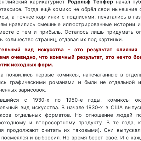
 английский карикатурист
Родольф Тёпфер
начал пуб
таксисе. Тогда ещё комикс не обрёл свои нынешние 
сы, а точнее картинки с подписями, печатались в га
лям нравились смешные иллюстрированные истории и
вместе с тем и прибыль. Осталось лишь придумать о
 количество страниц, отдавая их под картинки.
тельный вид искусства – это результат слияния
емя очевидно, что конечный результат, это нечто б
стик исходных форм.
ка появились первые комиксы, напечатанные в отдел
ись графическими романами и были не отдельной и
ненных зарисовок.
ившийся с 1930-х по 1950-е годы, комиксы око
ельный вид искусства. В начале 1930-х в США выпус
ксов отдельных форматов. Но отношение людей п
роходному и второсортному продукту. В те года, 
мя продолжают считать их таковыми). Они выпускал
, посмеялся и выбросил. Но время берет своё. И с ка