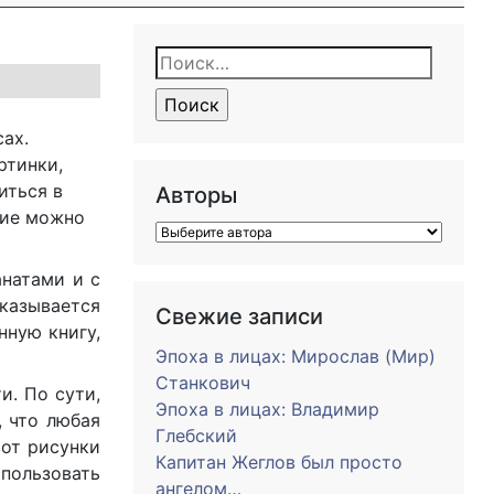
Найти:
ах.
ртинки,
иться в
Авторы
ние можно
натами и с
тказывается
Свежие записи
нную книгу,
Эпоха в лицах: Мирослав (Мир)
Станкович
и. По сути,
Эпоха в лицах: Владимир
, что любая
Глебский
вот рисунки
Капитан Жеглов был просто
спользовать
ангелом…