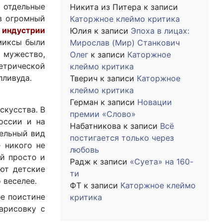
ь отдельные
Никита из Питера
к записи
в огромный
Каторжное клеймо критика
 индустрии
Юлия
к записи
Эпоха в лицах:
миксы были
Мирослав (Мир) Станкович
, мужество,
Олег
к записи
Каторжное
етрической
клеймо критика
лливуда.
Тверич
к записи
Каторжное
клеймо критика
Герман
к записи
Новации
скусства. В
премии «Слово»
оссии и на
Набатникова
к записи
Всё
дельный вид
постигается только через
 никого не
любовь
й просто и
Радж
к записи
«Суета» на 160-
ют детские
ти
 веселее.
ФТ
к записи
Каторжное клеймо
бе поистине
критика
арисовку с