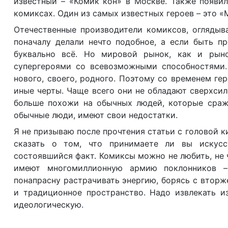
известный – «Комик кон» в Москве. Также появил
комиксах. Один из самых известных героев – это «
Отечественные производители комиксов, оглядыва
поначалу делали нечто подобное, а если быть п
буквально всё. Но мировой рынок, как и рын
супергероями со всевозможными способностями.
нового, своего, родного. Поэтому со временем г
иные черты. Чаще всего они не обладают сверхси
больше похожи на обычных людей, которые сража
обычные люди, имеют свои недостатки.
Я не призываю после прочтения статьи с головой к
сказать о том, что принимаете ли вы искус
состоявшийся факт. Комиксы можно не любить, не ч
имеют многомиллионную армию поклонников –
понапрасну растрачивать энергию, борясь с втор
и традиционное пространство. Надо извлекать из
идеологическую.