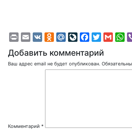
Print
Email
VK
Odnoklassniki
Mail.Ru
LiveJournal
Faceboo
Twitte
Gma
W
Добавить комментарий
Ваш адрес email не будет опубликован.
Обязательны
Комментарий
*