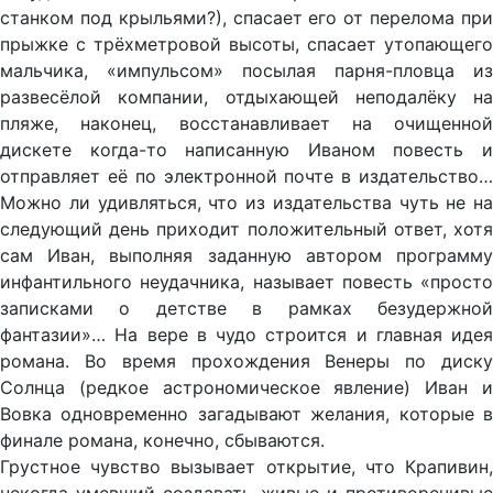
станком под крыльями?), спасает его от перелома при
прыжке с трёхметровой высоты, спасает утопающего
мальчика, «импульсом» посылая парня-пловца из
развесёлой компании, отдыхающей неподалёку на
пляже, наконец, восстанавливает на очищенной
дискете когда-то написанную Иваном повесть и
отправляет её по электронной почте в издательство…
Можно ли удивляться, что из издательства чуть не на
следующий день приходит положительный ответ, хотя
сам Иван, выполняя заданную автором программу
инфантильного неудачника, называет повесть «просто
записками о детстве в рамках безудержной
фантазии»… На вере в чудо строится и главная идея
романа. Во время прохождения Венеры по диску
Солнца (редкое астрономическое явление) Иван и
Вовка одновременно загадывают желания, которые в
финале романа, конечно, сбываются.
Грустное чувство вызывает открытие, что Крапивин,