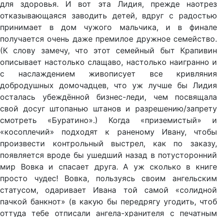
для здоровья. И вот эта Лидия, прежде наотрез
отказывающаяся заводить детей, вдруг с радостью
принимает в дом чужого мальчика, и в финале
получается очень даже премилое дружное семейство.
(К слову замечу, что этот семейный быт Крапивин
описывает настолько слащаво, настолько наигранно и
с наслаждением живописует все кривляния
добродушных домочадцев, что уж лучше бы Лидия
осталась убеждённой бизнес-леди, чем посвящала
свой досуг штопанью штанов и разрешению/запрету
смотреть «Буратино».) Когда «приземистый» и
«косоплечий» подходят к раненому Ивану, чтобы
произвести контрольный выстрел, как по заказу,
появляется вроде бы ушедший назад в потусторонний
мир Вовка и спасает друга. А уж сколько в книге
просто чудес! Вовка, пользуясь своим ангельским
статусом, одаривает Ивана той самой «солидной
пачкой банкнот» (в какую бы передрягу угодить, чтоб
оттуда тебе отписали ангела-хранителя с печатным