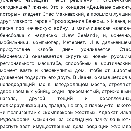
усиленно насыщает текст реалиями и словечками
сегодняшней жизни. Это и концерн «Дешёвые рынки»,
которым владеет Стас Махневский, в прошлом лучший
друг главного героя «Прохождения Венеры…» Ивана, и
песня про чеченскую войну, и мальчишеская «кепка-
бейсболка с надписью «New Zealand», и, конечно,
мобильники, компьютер, Интернет. И в дальнейшем
присутствие «злобы дня» усиливается. Стас
Махневский оказывается «крутым» новым русским
регионального масштаба, способным в критический
момент взять и «перекупить» дом, чтобы от широты
душевной подарить его другу. В Ивана, оказавшегося в
неподходящий час в неподходящем месте, стреляют
двое наемных убийц, «один приземистый, стриженный
наголо, другой тощий и косоплечий»,
подкарауливающие, правда, не его, а почему-то некого
«интеллигента» с «комплексом жертвы». Адвокат Илья
Рудольфович Семейкин за «солидную пачку банкнот»
распутывает имущественные дела редакции журнала