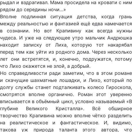
рыдал и вздрагивал. Мама просидела на кровати с ним
рядом до середины ночи…»
Вполне подлинная ситуация детства, когда грань
между реальностью и фантазией ещё едва намечается
в сознании. Но вот Крапивину как всегда нужны
чудеса. И уже на следующее утро мальчик Андрюшка
находит записку от Лиха, которую тот накарябал
перед тем как уйти из родного дома. Через несколько
лет они встретятся, и, конечно, подружатся, потому
что Лихо окажется не злой, а добрый.
Но справедливости ради заметим, что в этом романе
и скачущие шахматные лошадки, и Лихо, который по
долгу службы станет подталкивать колесо Гироскопа,
смотрятся вполне органично. Роман этот уверенно
вписывается в объёмный цикл, условно называемый «В
глубине Великого Кристалла». Всё обширное
творчество Крапивина можно вполне чётко разделить
на реалистическое и фантастическое. И, видимо,
такова уж природа таланта этого автора, что