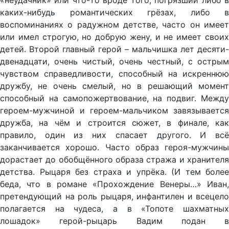
«неудачник» или что-то вроде того, погрязший либо в
каких-нибудь романтических грёзах, либо в
воспоминаниях о радужном детстве, часто он имеет
или имел строгую, но добрую жену, и не имеет своих
детей. Второй главный герой – мальчишка лет десяти-
двенадцати, очень чистый, очень честный, с острым
чувством справедливости, способный на искреннюю
дружбу, не очень смелый, но в решающий момент
способный на самопожертвование, на подвиг. Между
героем-мужчиной и героем-мальчиком завязывается
дружба, на чём и строится сюжет, в финале, как
правило, один из них спасает другого. И всё
заканчивается хорошо. Часто образ героя-мужчины
дорастает до обобщённого образа стража и хранителя
детства. Рыцаря без страха и упрёка. (И тем более
беда, что в романе «Прохождение Венеры…» Иван,
претендующий на роль рыцаря, инфантилен и всецело
полагается на чудеса, а в «Топоте шахматных
лошадок» герой-рыцарь Вадим подан в