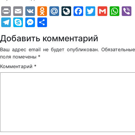
Print
Email
VK
Odnoklassniki
Mail.Ru
LiveJournal
Facebook
Twitter
Gmail
Wh
Telegram
Skype
Messenger
Отправить
Добавить комментарий
Ваш адрес email не будет опубликован.
Обязательные
поля помечены
*
Комментарий
*