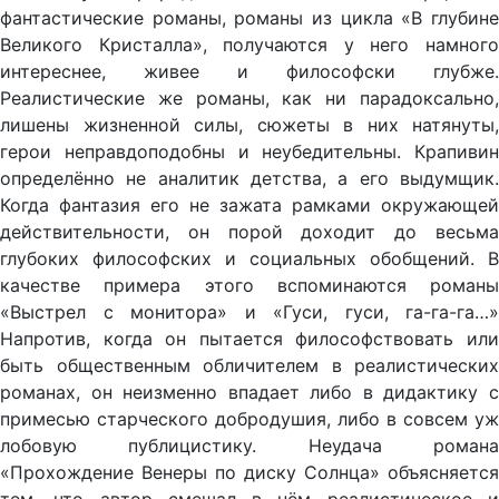
фантастические романы, романы из цикла «В глубине
Великого Кристалла», получаются у него намного
интереснее, живее и философски глубже.
Реалистические же романы, как ни парадоксально,
лишены жизненной силы, сюжеты в них натянуты,
герои неправдоподобны и неубедительны. Крапивин
определённо не аналитик детства, а его выдумщик.
Когда фантазия его не зажата рамками окружающей
действительности, он порой доходит до весьма
глубоких философских и социальных обобщений. В
качестве примера этого вспоминаются романы
«Выстрел с монитора» и «Гуси, гуси, га-га-га…»
Напротив, когда он пытается философствовать или
быть общественным обличителем в реалистических
романах, он неизменно впадает либо в дидактику с
примесью старческого добродушия, либо в совсем уж
лобовую публицистику. Неудача романа
«Прохождение Венеры по диску Солнца» объясняется