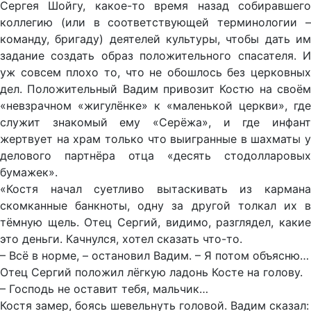
Сергея Шойгу, какое-то время назад собиравшего
коллегию (или в соответствующей терминологии –
команду, бригаду) деятелей культуры, чтобы дать им
задание создать образ положительного спасателя. И
уж совсем плохо то, что не обошлось без церковных
дел. Положительный Вадим привозит Костю на своём
«невзрачном «жигулёнке» к «маленькой церкви», где
служит знакомый ему «Серёжа», и где инфант
жертвует на храм только что выигранные в шахматы у
делового партнёра отца «десять стодолларовых
бумажек».
«Костя начал суетливо вытаскивать из кармана
скомканные банкноты, одну за другой толкал их в
тёмную щель. Отец Сергий, видимо, разглядел, какие
это деньги. Качнулся, хотел сказать что-то.
– Всё в норме, – остановил Вадим. – Я потом объясню…
Отец Сергий положил лёгкую ладонь Косте на голову.
– Господь не оставит тебя, мальчик…
Костя замер, боясь шевельнуть головой. Вадим сказал: