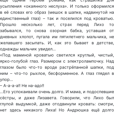
ещё одним героем романа, как страшилка для
усыпления «окаянного неслуха». И только оформился
в её словах его образ (мешок в шапке, надвинутой на
единственный глаз) – так и поселился под кроватью.
Прошло несколько лет, страх перед Лихо то
забывался, то снова озорная бабка, уставшая от
дневных хлопот, пугала им пятилетнего мальчика, не
желавшего засыпать. И, как это бывает в детстве,
однажды мальчик увидел…
«Под маминой кроватью светился круглый, чистый,
ярко-голубой глаз. Размером с электролампочку. Над
глазом было что-то вроде растрёпанной шапки, под
ним – что-то рыхлое, бесформенное. А глаз глядел в
упор…
– А-а-а-а!! Не на-адо!!
…Его успокаивали очень долго. И мама, и подоспевшие
сёстры, и даже Лизавета. Говорили, что Лихо был
глупой выдумкой, даже отодвинули кровать: смотри,
нет здесь никакого Лиха! Но Андрюшка ещё долго