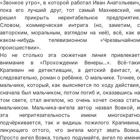
«Звонкое утро», в которой работал Иван Анатольевич,
пока его лучший друг, тот самый Махневский, не
решил прикрыть нерентабельное предприятие.
Словом, коммерческая интрига (но, заметим, с
авторским, моральным, взглядом на неё), всё, как в
каком-нибудь телевизионном «Чрезвычайном
происшествии».
Но не столько эта сюжетная линия привлекает
внимание в «Прохождении Венеры…». Всё-таки
Крапивин не детективщик, а детский фантаст, и,
следовательно, роман о ребёнке. О мальчике. Точнее, о
мальчике, который, как выясняется по ходу действия,
сначала был мальчиком, потом погиб и, оказавшись на
том свете, стал ангелом, но очень хочет снова стать
мальчиком. Мальчика-ангела автор назвал Вовкой, и
эта непритязательность имени многократно
подчёркивается, так и видишь пожилого Крапивина,
ликующего оттого, что ангела могут звать Вовка.
Просто ангел Вовка, только подумайте, ангел по имени