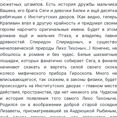
сюжетных штампов. Есть история дружбы мальчика
Вашека, его брата Сеги и девочки Белки и ещё десятка
ребятишек с Институтских дворов. (Как видно, теперь
Крапивин впал в другую крайность и придумал своим
героям нарочито оригинальные имена. Будет в этом
романе ещё и мальчик Птаха, и владелец лавки
древностей Спиридон Спиридоныч, и существо
нечеловеческой природы Лихо Тихоныч…) Конечно, не
обошлось в романе и без чудес. Белые шахматные
лошадки, которых фанатично собирает Сега, в финале
начинают скакать и вертеть силой своего скока
колесо мифического прибора Гироскопа. Много не
вписывающегося, так скажем, в законы физики, будет
происходить на Институтских дворах – главном месте
действия, пространстве, где нет никакого зла. Чудесна
и история появления того самого Лихо Тихоныча.
Родился он в воображении доброй старой соседки
Лизаветы, присматривавшей за Андрюшкой Рыбиным,