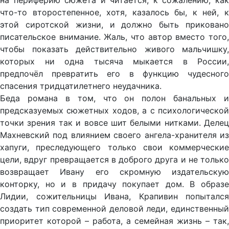
на периферию сюжета и читается, к сожалению, как
что-то второстепенное, хотя, казалось бы, к ней, к
этой сиротской жизни, и должно быть приковано
писательское внимание. Жаль, что автор вместо того,
чтобы показать действительно живого мальчишку,
которых ни одна тысяча мыкается в России,
предпочёл превратить его в функцию чудесного
спасения тридцатилетнего неудачника.
Беда романа в том, что он полон банальных и
предсказуемых сюжетных ходов, а с психологической
точки зрения так и вовсе шит белыми нитками. Делец
Махневский под влиянием своего ангела-хранителя из
хапуги, преследующего только свои коммерческие
цели, вдруг превращается в доброго друга и не только
возвращает Ивану его скромную издательскую
конторку, но и в придачу покупает дом. В образе
Лидии, сожительницы Ивана, Крапивин попытался
создать тип современной деловой леди, единственный
приоритет которой – работа, а семейная жизнь – так,