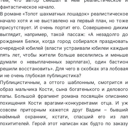
тем, что автор смешал в нём реалистическое и
фантастическое начало.
В романе «Топот шахматных лошадок» реалистическое
начало хотя и не выставлено на первый план, но тоже
присутствует. И очень портит его. Совершенно диким
выглядит, например, такой пассаж: «А незадолго до
рождения Белки, когда город собирался праздновать
очередной юбилей (власти устраивали юбилеи каждые
пять лет, чтобы жители больше веселились и меньше
думали о невыплаченных зарплатах), один бастион
решили восстановить». Для чего в скобках эта лобовая
и не очень глубокая публицистика?
Публицистичным, а оттого шаблонным, смотрится и
образ мальчика Кости, сына богатенького и делового
папы. Большой фрагмент романа посвящён описанию
похищения Кости врагами-конкурентами отца. И уж
совсем приторным кажется друг Вадим – бывший
наёмный охранник, кстати, спасший его из лап
похитителей. Герой этот написан как будто по заказу