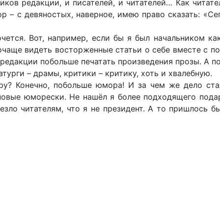
ников редакции, и писателей, и читателей… Как читате
р – с девяностых, наверное, имею право сказать: «Се
чется. Вот, например, если бы я был начальником ка
очаще видеть восторженные статьи о себе вместе с п
 редакции побольше печатать произведения прозы. А п
турги – драмы, критики – критику, хоть и хвалебную.
ру? Конечно, побольше юмора! И за чем же дело ста
новые юморески. Не нашёл я более подходящего пода
езло читателям, что я не президент. А то пришлось б