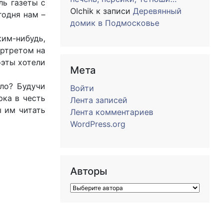
ль газеты с
Olchik
к записи
Деревянный
годня нам –
домик в Подмосковье
ким-нибудь,
ортретом на
оэты хотели
Мета
ло? Будучи
Войти
рка в честь
Лента записей
ы им читать
Лента комментариев
WordPress.org
Авторы