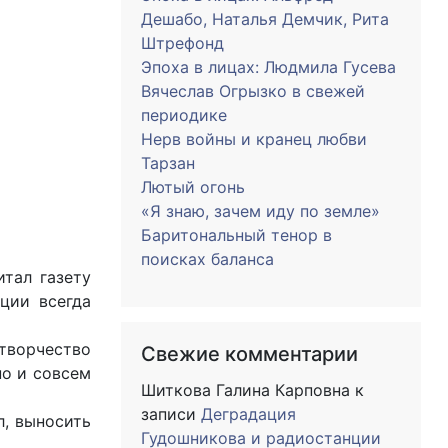
Дешабо, Наталья Демчик, Рита
Штрефонд
Эпоха в лицах: Людмила Гусева
Вячеслав Огрызко в свежей
периодике
Нерв войны и кранец любви
Тарзан
Лютый огонь
«Я знаю, зачем иду по земле»
Баритональный тенор в
поисках баланса
итал газету
ции всегда
 творчество
Свежие комментарии
но и совсем
Шиткова Галина Карповна
к
записи
Деградация
л, выносить
Гудошникова и радиостанции