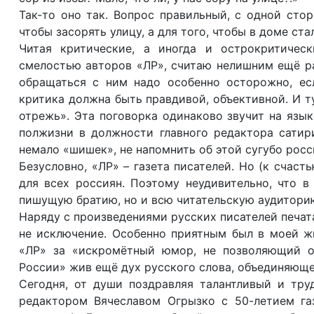
Так-то оно так. Вопрос правильный, с одной сто
чтобы засорять улицу, а для того, чтобы в доме ст
Читая критические, а иногда и острокритиче
смелостью авторов «ЛР», считаю нелишним ещё ра
обращаться с ним надо особенно осторожно, есл
критика должна быть правдивой, объективной. И ту
отрежь». Эта поговорка одинаково звучит на язык
полжизни в должности главного редактора сатир
немало «шишек», не напомнить об этой сугубо росс
Безусловно, «ЛР» – газета писателей. Но (к счасть
для всех россиян. Поэтому неудивительно, что 
пишущую братию, но и всю читательскую аудиторию
Наряду с произведениями русских писателей печат
не исключение. Особенно приятным был в моей жи
«ЛР» за «искромётный юмор, не позволяющий о
России» жив ещё дух русского слова, объединяюще
Cегодня, от души поздравляя талантливый и тру
редактором Вячеславом Огрызко с 50-летием газ