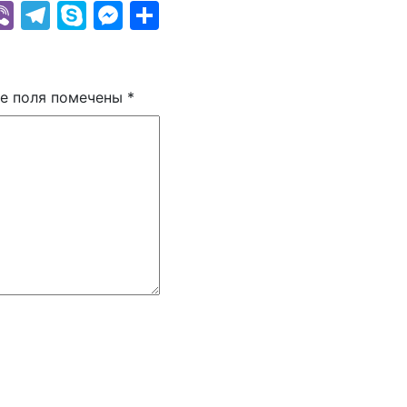
k
r
il
hatsApp
Viber
Telegram
Skype
Messenger
Отправить
е поля помечены
*