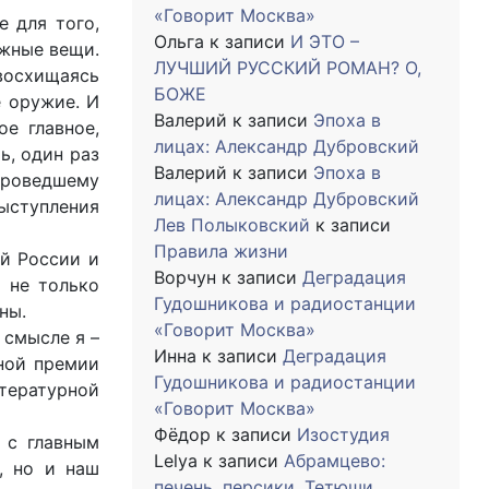
«Говорит Москва»
е для того,
Ольга
к записи
И ЭТО –
ужные вещи.
ЛУЧШИЙ РУССКИЙ РОМАН? О,
восхищаясь
БОЖЕ
е оружие. И
Валерий
к записи
Эпоха в
е главное,
лицах: Александр Дубровский
ь, один раз
Валерий
к записи
Эпоха в
 проведшему
лицах: Александр Дубровский
ыступления
Лев Полыковский
к записи
Правила жизни
ей России и
Ворчун
к записи
Деградация
 не только
Гудошникова и радиостанции
ны.
«Говорит Москва»
 смысле я –
Инна
к записи
Деградация
дной премии
Гудошникова и радиостанции
тературной
«Говорит Москва»
Фёдор
к записи
Изостудия
 с главным
Lelya
к записи
Абрамцево:
, но и наш
печень, персики, Тетюши…