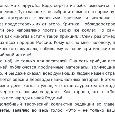
роны. Но с другой… Ведь сор-то из избы выносится н
ало чище. Тут главное – не выбросить вместе с сором н
ские материалы с жареными фактами, и искренне 
з предостеречь их от этого. Критика – обоюдоостро
и оно направлено против своих же коллег. Но само
т как никогда кстати такой принцип: «Семь раз отмер
ах всех народов России. Кому как не мне, человеку,
ического журнала, набившему за свои критические в
ийской истине!
ю, но!) не только для писателей. Она есть трибуна вс
в ней публикуются проблемные материалы, волнующие
. Я бы даже сказал, всех думающих людей нашей стра
аются здесь и переводы национальных авторов. В этом
зни день, когда я узнал, что стал лауреатом ежего
черстветь нашим сердцам». Как хорошо, что в «Ли
го все народы нашей Родины!
долюбивый творческий коллектив редакции во главе
еты, заявляю во весь голос: «Это – не только ваш