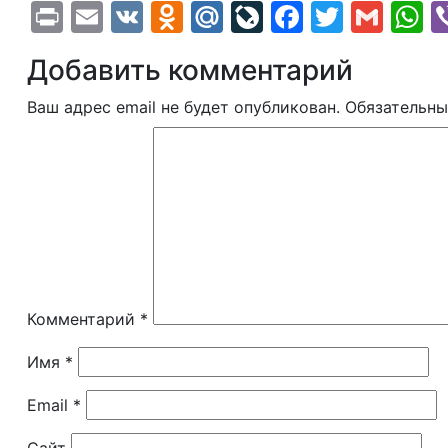
Print
Email
VK
Odnoklassniki
Mail.Ru
LiveJournal
Faceboo
Twitte
Gma
W
Добавить комментарий
Ваш адрес email не будет опубликован.
Обязательны
Комментарий
*
Имя
*
Email
*