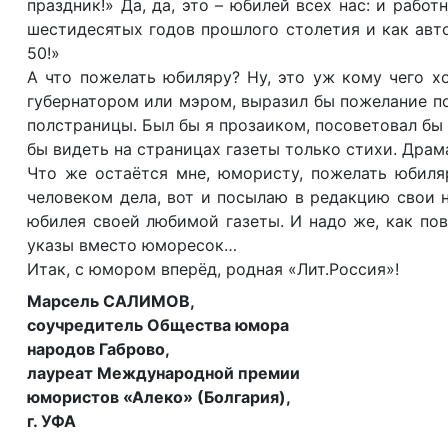
праздник!» Да, да, это – юбилей всех нас: и работ
шестидесятых годов прошлого столетия и как авто
50!»
А что пожелать юбиляру? Ну, это уж кому чего хо
губернатором или мэром, выразил бы пожелание п
полстраницы. Был бы я прозаиком, посоветовал бы
бы видеть на страницах газеты только стихи. Драма
Что же остаётся мне, юмористу, пожелать юбиля
человеком дела, вот и посылаю в редакцию свои 
юбилея своей любимой газеты. И надо же, как пов
указы вместо юморесок…
Итак, с юмором вперёд, родная «Лит.Россия»!
Марсель САЛИМОВ,
соучредитель Общества юмора
народов Габрово,
лауреат Международной премии
юмористов «Алеко» (Болгария),
г. УФА