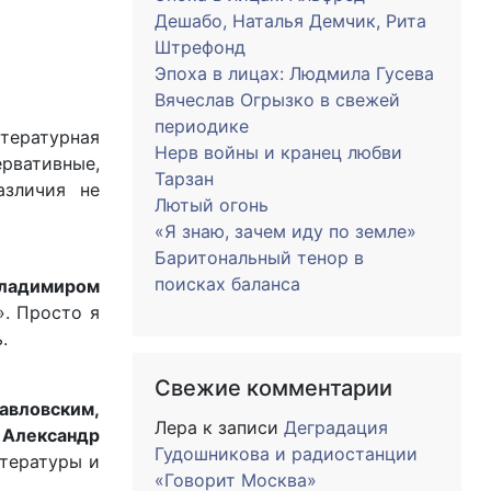
Дешабо, Наталья Демчик, Рита
Штрефонд
Эпоха в лицах: Людмила Гусева
Вячеслав Огрызко в свежей
периодике
тературная
Нерв войны и кранец любви
ервативные,
Тарзан
азличия не
Лютый огонь
«Я знаю, зачем иду по земле»
Баритональный тенор в
поисках баланса
ладимиром
». Просто я
.
Свежие комментарии
авловским,
Лера
к записи
Деградация
л
Александр
Гудошникова и радиостанции
итературы и
«Говорит Москва»