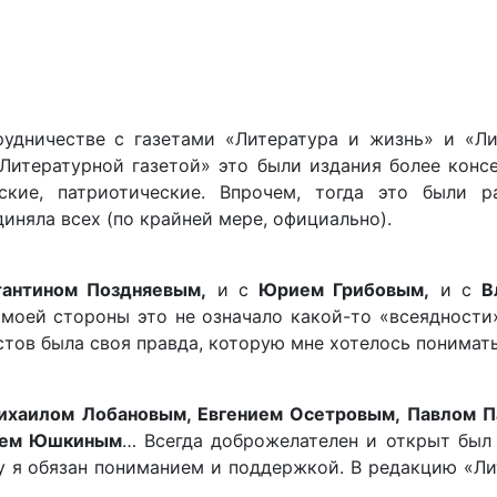
удничестве с газетами «Литература и жизнь» и «Ли
«Литературной газетой» это были издания более конс
сские, патриотические. Впрочем, тогда это были р
иняла всех (по крайней мере, официально).
тантином Поздняевым,
и с
Юрием Грибовым,
и с
В
моей стороны это не означало какой-то «всеядности
стов была своя правда, которую мне хотелось понимать
ихаилом Лобановым, Евгением Осетровым, Павлом П
ием Юшкиным
… Всегда доброжелателен и открыт бы
ому я обязан пониманием и поддержкой. В редакцию «Л