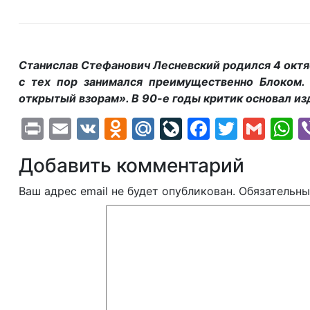
Станислав Стефанович Лесневский родился 4 октяб
с тех пор занимался преимущественно Блоком. 
открытый взорам». В 90-е годы критик основал и
Print
Email
VK
Odnoklassniki
Mail.Ru
LiveJournal
Faceboo
Twitte
Gma
W
Добавить комментарий
Ваш адрес email не будет опубликован.
Обязательны