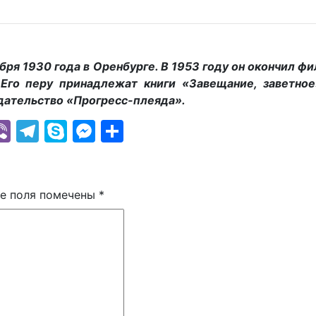
ря 1930 года в Оренбурге. В 1953 году он окончил ф
Его перу принадлежат книги «Завещание, заветное
здательство «Прогресс-плеяда».
k
r
il
hatsApp
Viber
Telegram
Skype
Messenger
Отправить
е поля помечены
*