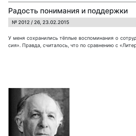
Радость понимания и поддержки
№ 2012 / 26, 23.02.2015
У ме­ня со­хра­ни­лись тёп­лые вос­по­ми­на­ния о со­труд­
сия». Прав­да, счи­та­лось, что по срав­не­нию с «Ли­те­р