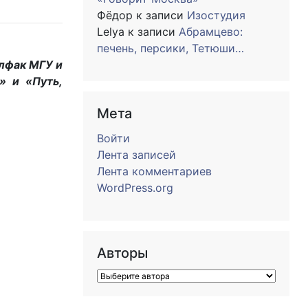
Фёдор
к записи
Изостудия
Lelya
к записи
Абрамцево:
печень, персики, Тетюши…
илфак МГУ и
» и «Путь,
Мета
Войти
Лента записей
Лента комментариев
WordPress.org
Авторы