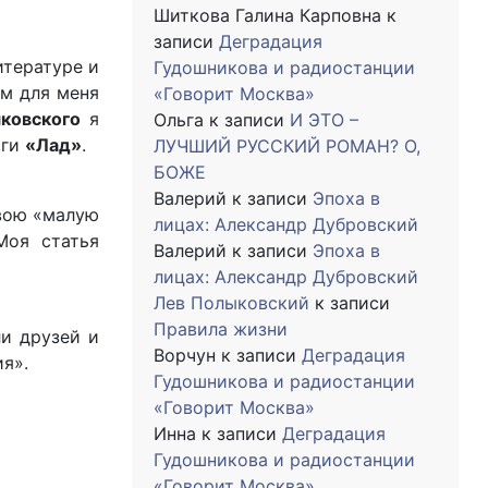
Шиткова Галина Карповна
к
записи
Деградация
итературе и
Гудошникова и радиостанции
м для меня
«Говорит Москва»
ковского
я
Ольга
к записи
И ЭТО –
иги
«Лад»
.
ЛУЧШИЙ РУССКИЙ РОМАН? О,
БОЖЕ
Валерий
к записи
Эпоха в
вою «малую
лицах: Александр Дубровский
Моя статья
Валерий
к записи
Эпоха в
лицах: Александр Дубровский
Лев Полыковский
к записи
Правила жизни
ли друзей и
Ворчун
к записи
Деградация
я».
Гудошникова и радиостанции
«Говорит Москва»
Инна
к записи
Деградация
Гудошникова и радиостанции
«Говорит Москва»