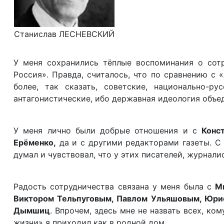
Станислав ЛЕСНЕВСКИЙ
У меня сохранились тёплые воспоминания о сотр
Россия». Правда, считалось, что по сравнению с 
более, так сказать, советские, национально-ру
антагонистические, ибо державная идеология объед
У меня лично были добрые отношения и с
Конс
Ерёменко,
да и с другими редакторами газеты. С 
думал и чувствовал, что у этих писателей, журнали
Радость сотрудничества связана у меня была с
М
Виктором Тельпуговым, Павлом Ульяшовым, Юр
Дымшиц
. Впрочем, здесь мне не назвать всех, к
жизни» я приходил как в родной дом.