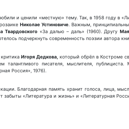
юбили и ценили «местную» тему. Так, в 1958 году в «Л
прозаике
Николае Устиновиче
. Важным, принципиальны
а Твардовского
«За далью – даль» (1960). Другу
Мая
хотелось подчеркнуть современность поэзии автора кн
о критика
Игоря Дедкова,
который обрёл в Костроме с
м талантливого писателя, мыслителя, публициста. 
ная Россия», 1976).
кации. Благодарная память хранит голоса, лица, мыс
ут забыты «Литература и жизнь» и «Литературная Росси