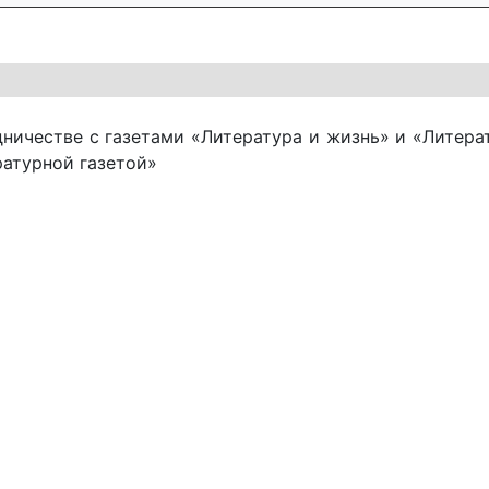
ни­че­ст­ве с га­зе­та­ми «Ли­те­ра­ту­ра и жизнь» и «Ли­те­ра
а­тур­ной га­зе­той»